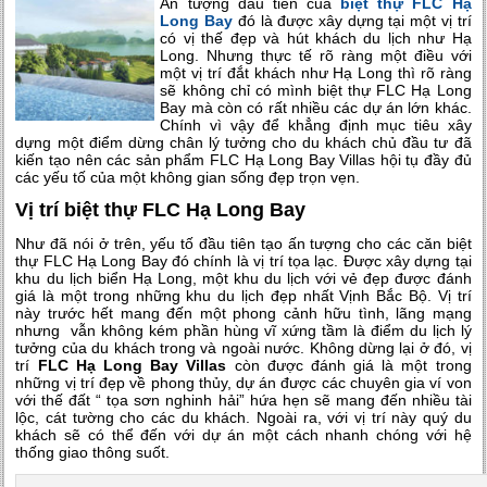
Ấn tượng đầu tiên của
biệt thự FLC Hạ
Long Bay
đó là được xây dựng tại một vị trí
có vị thế đẹp và hút khách du lịch như Hạ
Long. Nhưng thực tế rõ ràng một điều với
một vị trí đắt khách như Hạ Long thì rõ ràng
sẽ không chỉ có mình biệt thự FLC Hạ Long
Bay mà còn có rất nhiều các dự án lớn khác.
Chính vì vậy để khẳng định mục tiêu xây
dựng một điểm dừng chân lý tưởng cho du khách chủ đầu tư đã
kiến tạo nên các sản phẩm FLC Hạ Long Bay Villas hội tụ đầy đủ
các yếu tố của một không gian sống đẹp trọn vẹn.
Vị trí biệt thự FLC Hạ Long Bay
Như đã nói ở trên, yếu tố đầu tiên tạo ấn tượng cho các căn biệt
thự FLC Hạ Long Bay đó chính là vị trí tọa lạc. Được xây dựng tại
khu du lịch biển Hạ Long, một khu du lịch với vẻ đẹp được đánh
giá là một trong những khu du lịch đẹp nhất Vịnh Bắc Bộ. Vị trí
này trước hết mang đến một phong cảnh hữu tình, lãng mạng
nhưng vẫn không kém phần hùng vĩ xứng tầm là điểm du lịch lý
tưởng của du khách trong và ngoài nước. Không dừng lại ở đó, vị
trí
FLC Hạ Long Bay Villas
còn được đánh giá là một trong
những vị trí đẹp về phong thủy, dự án được các chuyên gia ví von
với thế đất “ tọa sơn nghinh hải” hứa hẹn sẽ mang đến nhiều tài
lộc, cát tường cho các du khách. Ngoài ra, với vị trí này quý du
khách sẽ có thể đến với dự án một cách nhanh chóng với hệ
thống giao thông suốt.