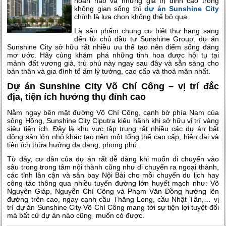
hoàn hảo và những giá trị đỉnh cao trong
không gian sống thì
dự án Sunshine City
chính là lựa chọn không thể bỏ qua.
Là sản phẩm chung cư biệt thự hạng sang
đến từ chủ đầu tư Sunshine Group,
dự án
Sunshine City
sở hữu rất nhiều ưu thế tạo nên điểm sống đáng
mơ ước. Hãy cùng khám phá những tinh hoa được hội tụ tại
mảnh đất vương giả, trù phú này ngay sau đây và sẵn sàng cho
bản thân và gia đình tổ ấm lý tưởng, cao cấp và thoả mãn nhất.
Dự án Sunshine City Võ Chí Công – vị trí đắc
địa, tiện ích hưởng thụ đỉnh cao
Nằm ngay bên mặt đường Võ Chí Công, cạnh bờ phía Nam của
sông Hồng,
Sunshine City
Ciputra kiêu hãnh khi sở hữu vị trí vàng
siêu tiện ích. Đây là khu vực tập trung rất nhiều các dự án bất
động sản lớn nhỏ khác tạo nên một tổng thể cao cấp, hiện đại và
tiện ích thừa hưởng đa dạng, phong phú.
Từ đây, cư dân của dự án rất dễ dàng khi muốn di chuyển vào
sâu trong trong tâm nội thành cũng như di chuyển ra ngoại thành,
các tỉnh lân cận và sân bay Nội Bài cho mỗi chuyến du lịch hay
công tác thông qua nhiều tuyến đường lớn huyết mạch như: Võ
Nguyên Giáp, Nguyễn Chí Công và Phạm Văn Đồng hướng lên
đường trên cao, ngay cạnh cầu Thăng Long, cầu Nhật Tân,…
vị
trí dự án Sunshine City Võ Chí Công
mang tới sự tiện lợi tuyệt đối
mà bất cứ dự án nào cũng muốn có được.