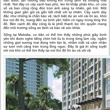
dân được tận hưởng bầu không khí trong lành và thoáng mát
nhất. Nơi đây có cây xanh bao phủ, len lỏi khắp phân khu, có cửa
sổ và ban công rộng đón trọn ánh sáng tự nhiên, gió trời. Một
không gian gần gũi và gắn kết nhất với tự nhiên. Cây xanh dày
đặc như những lá chắn bảo vệ, tách biệt dự án với cái ồn ào, khói
bui nơi đô thị, mang đến sự bình yên hiếm có ngay trong lòng thủ
đô. Bên cạnh đó đây cũng là lá phổi thanh lọc khí quyển mang
đến môi trường sống an lành và bảo vệ sức khỏe.
Sống tại Melodia, cư dân có thể tìm thấy những phút giây bình
yên khi được nghe tiếng chim hót líu lo trong từng lùm cây, ngắm
những giọt sương mai đọng trên tán lá, nhắm mắt và cảm nhận
sự tươi mới căng tràn trong lồng ngực. Đây là giá trị sống tuyệt
vời mà khó có thể tìm thấy tại nơi thủ đô ồn ào và vội vã.