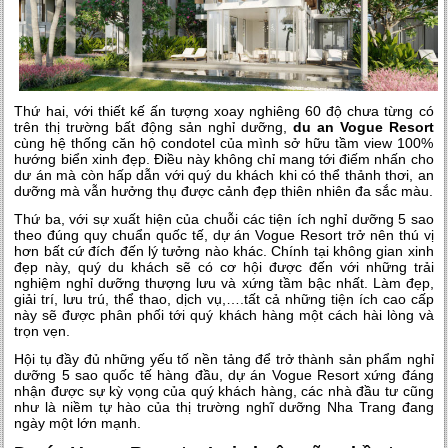
Thứ hai, với thiết kế ấn tượng xoay nghiêng 60 độ chưa từng có
trên thị trường bất động sản nghỉ dưỡng,
du an Vogue Resort
cùng hệ thống căn hộ condotel của mình sở hữu tầm view 100%
hướng biển xinh đẹp. Điều này không chỉ mang tới điếm nhấn cho
dư án mà còn hấp dẫn với quý du khách khi có thể thảnh thơi, an
dưỡng mà vẫn hưởng thụ được cảnh đẹp thiên nhiên đa sắc màu.
Thứ ba, với sự xuất hiện của chuỗi các tiện ích nghỉ dưỡng 5 sao
theo đúng quy chuẩn quốc tế,
dự án Vogue Resort
trở nên thú vị
hơn bất cứ đích đến lý tưởng nào khác. Chính tại không gian xinh
đẹp này, quý du khách sẽ có cơ hội được đến với những trải
nghiệm nghỉ dưỡng thượng lưu và xứng tầm bậc nhất. Làm đẹp,
giải trí, lưu trú, thể thao, dịch vụ,….tất cả những tiện ích cao cấp
này sẽ được phân phối tới quý khách hàng một cách hài lòng và
trọn vẹn.
Hội tụ đầy đủ những yếu tố nền tảng để trở thành sản phẩm nghỉ
dưỡng 5 sao quốc tế hàng đầu, dự án Vogue Resort xứng đáng
nhận được sự kỳ vọng của quý khách hàng, các nhà đầu tư cũng
như là niềm tự hào của thị trường nghĩ dưỡng Nha Trang đang
ngày một lớn mạnh.