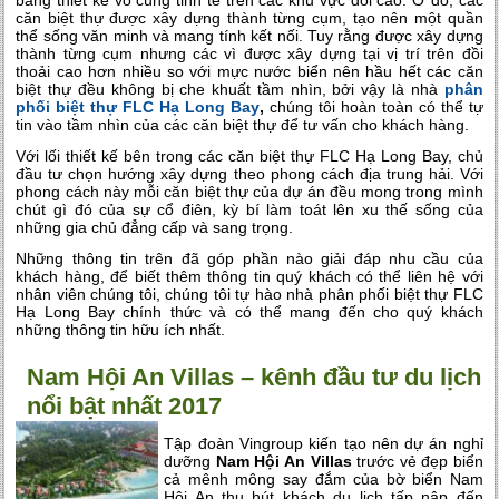
căn biệt thự được xây dựng thành từng cụm, tạo nên một quần
thể sống văn minh và mang tính kết nối. Tuy rằng được xây dựng
thành từng cụm nhưng các vì được xây dựng tại vị trí trên đồi
thoải cao hơn nhiều so với mực nước biển nên hầu hết các căn
biệt thự đều không bị che khuất tầm nhìn, bởi vậy là nhà
phân
phối biệt thự FLC Hạ Long Bay
,
chúng tôi hoàn toàn có thể tự
tin vào tầm nhìn của các căn biệt thự để tư vấn cho khách hàng.
Với lối thiết kế bên trong các căn
biệt thự FLC Hạ Long Bay
, chủ
đầu tư chọn hướng xây dựng theo phong cách địa trung hải. Với
phong cách này mỗi căn biệt thự của dự án đều mong trong mình
chút gì đó của sự cổ điên, kỳ bí làm toát lên xu thế sống của
những gia chủ đẳng cấp và sang trọng.
Những thông tin trên đã góp phần nào giải đáp nhu cầu của
khách hàng, để biết thêm thông tin quý khách có thể liên hệ với
nhân viên chúng tôi, chúng tôi tự hào nhà phân phối biệt thự FLC
Hạ Long Bay chính thức và có thể mang đến cho quý khách
những thông tin hữu ích nhất.
Nam Hội An Villas – kênh đầu tư du lịch
nổi bật nhất 2017
Tập đoàn Vingroup kiến tạo nên dự án nghỉ
dưỡng
Nam Hội An Villas
t
rước vẻ đẹp biển
cả mênh mông say đắm của bờ biển Nam
Hội An thu hút khách du lịch tấp nập đến