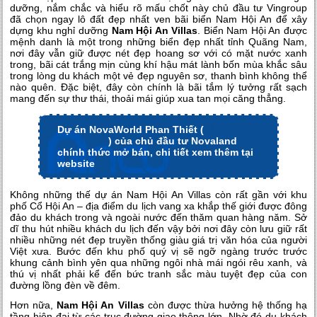
dưỡng, nắm chắc và hiểu rõ mấu chốt này chủ đầu tư Vingroup
đã chọn ngay lô đất đẹp nhất ven bãi biển Nam Hội An để xây
dựng khu nghỉ dưỡng
Nam Hội An Villas
. Biển Nam Hội An được
mệnh danh là một trong những biển đẹp nhất tỉnh Quãng Nam,
nơi đây vẫn giữ được nét đẹp hoang sơ với có mặt nước xanh
trong, bãi cát trắng mịn cùng khí hậu mát lành bốn mùa khắc sâu
trong lòng du khách một vẻ đẹp nguyên sơ, thanh bình không thể
nào quên. Đặc biệt, đây còn chính là bãi tắm lý tưởng rất sạch
mang đến sự thư thái, thoải mái giúp xua tan mọi căng thẳng.
Dự án NovaWorld Phan Thiết (
Novaland
Tiến Thành
) của chủ đầu tư Novaland
chính thức mở bán, chi tiết xem thêm tại
website
công ty bds Express
Không những thế dự án Nam Hội An Villas còn rất gần với khu
phố Cổ Hội An – địa điểm du lịch vang xa khắp thế giới được đông
đảo du khách trong và ngoài nước đến thăm quan hàng năm. Sở
dĩ thu hút nhiều khách du lịch đến vậy bởi nơi đây còn lưu giữ rất
nhiều những nét đẹp truyền thống giàu giá trị văn hóa của người
Việt xưa. Bước đến khu phố quý vị sẽ ngỡ ngàng trước trước
khung cảnh bình yên qua những ngôi nhà mái ngói rêu xanh, và
thú vị nhất phải kể đến bức tranh sắc màu tuyệt đẹp của con
đường lồng đèn về đêm.
Hơn nữa,
Nam Hội An Villas
còn được thừa hưởng hệ thống hạ
tầng hiện đại từ các trục đường giao thông lớn. Nhờ đó du khách