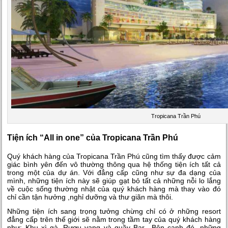
Tropicana Trần Phú
Tiện ích “All in one” của Tropicana Trần Phú
Quý khách hàng của
Tropicana Trần Phú
cũng tìm thấy được cảm
giác bình yên đến vô thường thông qua hệ thống tiện ích tất cả
trong một của dự án. Với đẳng cấp cũng như sự đa dạng của
mình, những tiện ích này sẽ giúp gạt bỏ tất cả những nỗi lo lắng
về cuộc sống thường nhật của quý khách hàng mà thay vào đó
chỉ cần tận hưởng ,nghỉ dưỡng và thư giãn mà thôi.
Những tiện ích sang trọng tưởng chừng chỉ có ở những resort
đẳng cấp trên thế giới sẽ nằm trong tầm tay của quý khách hàng
như: Khu xì gà, Rượu vang và quầy Bar…Bên cạnh đó, những