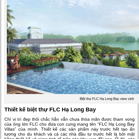
Biệt thự FLC Hạ Long Bay view vịnh
Thiết kế biệt thự FLC Hạ Long Bay
Chỉ vị trí đẹp thôi chắc hẳn vẫn chưa thỏa mãn được tham vọng
của ông lớn FLC cho đứa con cưng mang tên “FLC Hạ Long Bay
Villas” của mình. Thiết kế các sản phẩm này trước hết tạo ấn
tượng cho du khách và cả các nhà đầu tư trước hết là bởi mặt
bằng thiết kế vô cùng tinh tế trên các khu vực đồi cao. Ở đó, các