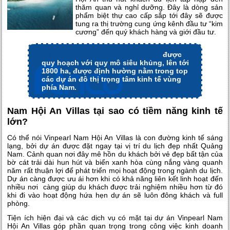
thăm quan và nghỉ dưỡng
. Đây là dòng sản
phẩm biệt thự cao cấp sắp tới đây sẽ được
tung ra thị trường cung ứng kênh đầu tư “kim
cương” đến quý khách hàng và giới đầu tư.
Dự án đảo Phượng Hoàng Aqua City
được
quy hoạch với quy mô siêu khủng, lên tới
1800 ha, được định hường nằm trong top
các dự án đô thị trọng tâm kinh tế vùng
phía Nam.
Nam Hội An Villas tại sao có tiềm năng kinh tế
lớn?
Có thể nói
Vinpearl Nam Hội An Villas
là con đường kinh tế sáng
lạng, bởi dự án được đặt ngay tại vị trí du lịch đẹp nhất Quảng
Nam. Cảnh quan nơi đây mê hồn du khách bởi vẻ đẹp bất tận của
bờ cát trải dài hun hút và biển xanh hòa cùng nắng vàng quanh
năm rất thuận lợi để phát triển mọi hoạt động trong ngành du lịch.
Dự án càng được ưu ái hơn khi có khả năng liên kết linh hoạt đến
nhiều nơi càng giúp du khách được trải nghiệm nhiều hơn từ đó
khi đi vào hoạt động hứa hẹn dự án sẽ luôn đông khách và full
phòng.
Tiện ích hiện đại và các dịch vụ có mặt tại dự án Vinpearl Nam
Hội An Villas góp phần quan trọng trong công việc kinh doanh