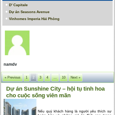
D' Capitale
Dự án Seasons Avenue
Vinhomes Imperia Hải Phòng
namdv
« Previous
1
2
3
4
…
10
Next »
Dự án Sunshine City – hội tụ tinh hoa
cho cuộc sống viên mãn
Nếu quý khách hàng là người yêu thích sự