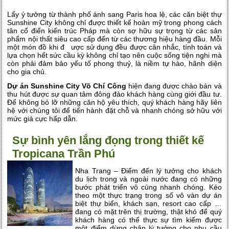
Lấy ý tưởng từ thành phố ánh sang Paris hoa lệ, các căn biệt thự
Sunshine City không chỉ được thiết kế hoàn mỹ trong phong cách
tân cổ điển kiến trúc Pháp mà còn sợ hữu sự trọng từ các sản
phẩm nội thất siêu cao cấp đến từ các thương hiệu hàng đầu. Mỗi
một món đồ khi đ ược sử dụng đều được cân nhắc, tính toán và
lựa chọn hết sức cầu kỳ không chỉ tạo nên cuộc sống tiện nghi mà
còn phải đảm bảo yếu tố phong thuỷ, là niềm tự hào, hãnh diện
cho gia chủ.
Dự án Sunshine City
Võ Chí Công
hiện đang được chào bán và
thu hút được sự quan tâm đông đảo khách hàng cùng giới đầu tư.
Để không bỏ lỡ những căn hộ yêu thích, quý khách hàng hãy liên
hệ với chúng tôi để tiến hành đặt chỗ và nhanh chóng sở hữu với
mức giá cực hấp dẫn.
Sự bình yên lắng đọng trong thiết kế
Tropicana Trần Phú
Nha Trang – Điểm đến lý tưởng cho khách
du lịch trong và ngoài nước đang có những
bước phát triển vô cùng nhanh chóng. Kéo
theo một thực trạng trong số vô vàn dự án
biệt thự biển, khách sạn, resort cao cấp …
đang có mặt trên thị trường, thật khó để quý
khách hàng có thể thực sự tìm kiếm được
một điểm dừng chân lý tưởng cho nhu cầu