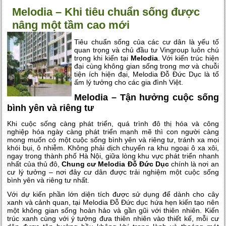
Melodia – Khi tiêu chuẩn sống được
nâng một tầm cao mới
Tiêu chuẩn sống của các cư dân là yếu tố
quan trọng và chủ đầu tư Vingroup luôn chú
trọng khi kiến tại
Melodia
. Với kiến trúc hiện
đại cùng không gian sống trong mơ và chuỗi
tiện ích hiện đại, Melodia Đỗ Đức Dục là tổ
ấm lý tưởng cho các gia đình Việt.
Melodia – Tận hưởng cuộc sống
bình yên và riêng tư
Khi cuộc sống càng phát triển, quá trình đô thị hóa và công
nghiệp hóa ngày càng phát triển mạnh mẽ thì con người càng
mong muốn có một cuộc sống bình yên và riêng tư, tránh xa mọi
khói bụi, ô nhiễm. Không phải dịch chuyển ra khu ngoại ô xa xôi,
ngay trong thành phố Hà Nội, giữa lòng khu vực phát triển nhanh
nhất của thủ đô,
Chung cư Melodia Đỗ Đức Dục
chính là nơi an
cư lý tưởng – nơi đây cư dân được trải nghiệm một cuộc sống
bình yên và riêng tư nhất.
Với dự kiến phần lớn diện tích được sử dụng để dành cho cây
xanh và cảnh quan, tại Melodia Đỗ Đức dục hứa hẹn kiến tạo nên
một không gian sống hoàn hảo và gần gũi với thiên nhiên. Kiến
trúc xanh cùng với ý tưởng đưa thiên nhiên vào thiết kế, mỗi cư