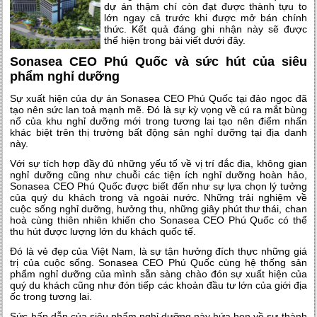
dự án thậm chí còn đạt được thành tựu to
lớn ngay cả trước khi được mở bán chính
thức. Kết quả đáng ghi nhận này sẽ được
thể hiện trong bài viết dưới đây.
Sonasea CEO Phú Quốc và sức hút của siêu
phẩm nghỉ dưỡng
Sự xuất hiện của dự án Sonasea CEO Phú Quốc tại đảo ngọc đã
tạo nên sức lan toả mạnh mẽ. Đó là sự kỳ vọng về cú ra mắt bùng
nổ của khu nghỉ dưỡng mới trong tương lai tạo nên điểm nhấn
khác biệt trên thị trường bất động sản nghỉ dưỡng tại địa danh
này.
Với sự tích hợp đầy đủ những yếu tố về vị trí đắc địa, không gian
nghỉ dưỡng cũng như chuỗi các tiện ích nghỉ dưỡng hoàn hảo,
Sonasea CEO Phú Quốc
được biết đến như sự lựa chọn lý tưởng
của quý du khách trong và ngoài nước. Những trải nghiệm về
cuộc sống nghỉ dưỡng, hưởng thụ, những giây phút thư thái, chan
hoà cùng thiên nhiên khiến cho Sonasea CEO Phú Quốc có thể
thu hút được lượng lớn du khách quốc tế.
Đó là vẻ đẹp của Việt Nam, là sự tận hưởng đích thực những giá
trị của cuộc sống.
Sonasea CEO Phú Quốc
cùng hệ thống sản
phẩm nghỉ dưỡng của mình sẵn sàng chào đón sự xuất hiện của
quý du khách cũng như đón tiếp các khoản đầu tư lớn của giới địa
ốc trong tương lai.
Sức hấp dẫn của siêu phẩm nghỉ dưỡng này hứa hẹn về sự thành