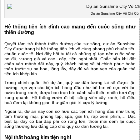
Dự án Sunshine City Võ Chí Cô
Hệ thống tiện ích đỉnh cao mang đến cuộc sống như
thiên đường
Quyết tâm trở thành thiên đường của sự sống,
dự án Sunshine
City
được trang bị hệ thống tiện ích vô cùng phong phú chuẩn tiêu
chuẩn quốc tế. Nơi đây hội tụ tất cả những gì tạo nên cuộc sống
no đủ, vương giả và cao cấp, tiện nghi nhất. Chắc hẳn khi đặt
chân vào mảnh đất này, quý khách hàng sẽ bị chinh phục hoàn
toản trước sự sa hoa, lộng lẫy, đầy đủ và trọn vẹn của quần thể
tiện ích khép kín.
Trong chính quần thể dự án, quý cư dân tương lai sẽ được tận
hưởng trọn vẹn các tiện ích hàng đầu như bể bơi vô cực với làn
nước trong xanh, được bao trọn bởi cảnh sắc thiên nhiên tươi đẹp
xung quanh. Hệ thống vườn đi bộ, công viên cây xanh, hồ điều
hoà đem lại không gian thư giãn giải trí cực lý tưởng.
Ngoài ra, dự án này còn sở hữu các tiện ích hàng đầu như trung
tâm thương mại, phòng tập, spa, giải trí, rạp xem phim,… Đặc
biệt tại đây có bãi đáp phi cơ rộng lớn, thoải mái đem lại cuộc
sống thượng lưu đẳng cấp cho quý cư dân tương lai.
Nội thất hoàng kim tiện nghi