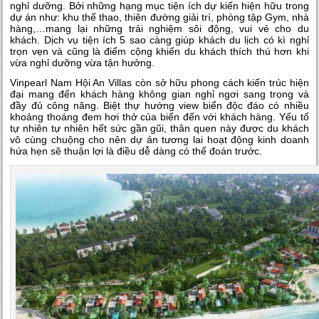
nghỉ dưỡng. Bởi những hạng mục tiện ích dự kiến hiện hữu trong
dự án như: khu thể thao, thiên đường giải trí, phòng tập Gym, nhà
hàng,…mang lại những trải nghiệm sôi động, vui vẻ cho du
khách. Dịch vụ tiện ích 5 sao càng giúp khách du lịch có kì nghỉ
trọn vẹn và cũng là điểm cộng khiến du khách thích thú hơn khi
vừa nghỉ dưỡng vừa tận hưởng.
Vinpearl Nam Hội An Villas
còn sở hữu phong cách kiến trúc hiện
đại mang đến khách hàng không gian nghỉ ngơi sang trọng và
đầy đủ công năng. Biệt thự hướng view biển độc đáo có nhiều
khoảng thoáng đem hơi thở của biển đến với khách hàng. Yếu tố
tự nhiên tự nhiên hết sức gần gũi, thân quen này được du khách
vô cùng chuộng cho nên dự án tương lai hoạt động kinh doanh
hứa hẹn sẽ thuận lợi là điều dễ dàng có thể đoán trước.