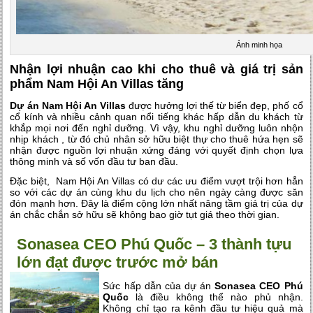
Ảnh minh họa
Nhận lợi nhuận cao khi cho thuê và giá trị sản
phẩm Nam Hội An Villas tăng
Dự án Nam Hội An Villas
được hưởng lợi thế từ biển đẹp, phố cổ
cổ kính và nhiều cảnh quan nổi tiếng khác hấp dẫn du khách từ
khắp mọi nơi đến nghỉ dưỡng. Vì vậy, khu nghỉ dưỡng luôn nhộn
nhịp khách , từ đó chủ nhân sở hữu biệt thự cho thuê hứa hẹn sẽ
nhận được nguồn lợi nhuận xứng đáng với quyết định chọn lựa
thông minh và số vốn đầu tư ban đầu.
Đặc biệt, Nam Hội An Villas có dư các ưu điểm vượt trội hơn hẳn
so với các dự án cùng khu du lịch cho nên ngày càng được săn
đón mạnh hơn. Đây là điểm cộng lớn nhất nâng tầm giá trị của dự
án chắc chắn sở hữu sẽ không bao giờ tụt giá theo thời gian.
Sonasea CEO Phú Quốc – 3 thành tựu
lớn đạt được trước mở bán
Sức hấp dẫn của dự án
Sonasea CEO Phú
Quốc
là điều không thể nào phủ nhận.
Không chỉ tạo ra kênh đầu tư hiệu quả mà