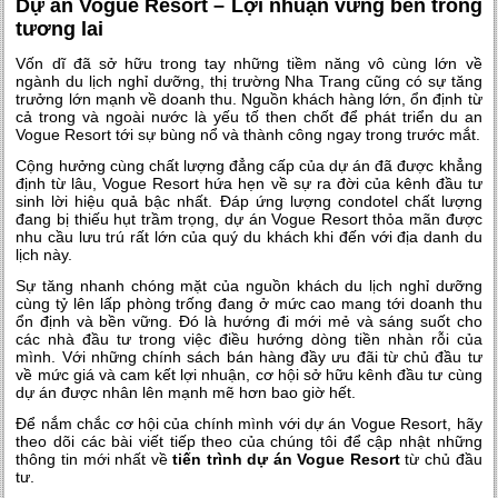
Dự án Vogue Resort – Lợi nhuận vững bền trong
tương lai
Vốn dĩ đã sở hữu trong tay những tiềm năng vô cùng lớn về
ngành du lịch nghỉ dưỡng, thị trường Nha Trang cũng có sự tăng
trưởng lớn mạnh về doanh thu. Nguồn khách hàng lớn, ổn định từ
cả trong và ngoài nước là yếu tố then chốt để phát triển
du an
Vogue Resort
tới sự bùng nổ và thành công ngay trong trước mắt.
Cộng hưởng cùng chất lượng đẳng cấp của dự án đã được khẳng
định từ lâu, Vogue Resort hứa hẹn về sự ra đời của kênh đầu tư
sinh lời hiệu quả bậc nhất. Đáp ứng lượng condotel chất lượng
đang bị thiếu hụt trầm trọng,
dự án Vogue Resort
thỏa mãn được
nhu cầu lưu trú rất lớn của quý du khách khi đến với địa danh du
lịch này.
Sự tăng nhanh chóng mặt của nguồn khách du lịch nghỉ dưỡng
cùng tỷ lên lấp phòng trống đang ở mức cao mang tới doanh thu
ổn định và bền vững. Đó là hướng đi mới mẻ và sáng suốt cho
các nhà đầu tư trong việc điều hướng dòng tiền nhàn rỗi của
mình. Với những chính sách bán hàng đầy ưu đãi từ chủ đầu tư
về mức giá và cam kết lợi nhuận, cơ hội sở hữu kênh đầu tư cùng
dự án được nhân lên mạnh mẽ hơn bao giờ hết.
Để nắm chắc cơ hội của chính mình với
dự án Vogue Resort
, hãy
theo dõi các bài viết tiếp theo của chúng tôi để cập nhật những
thông tin mới nhất về
tiến trình dự án Vogue Resort
từ chủ đầu
tư.