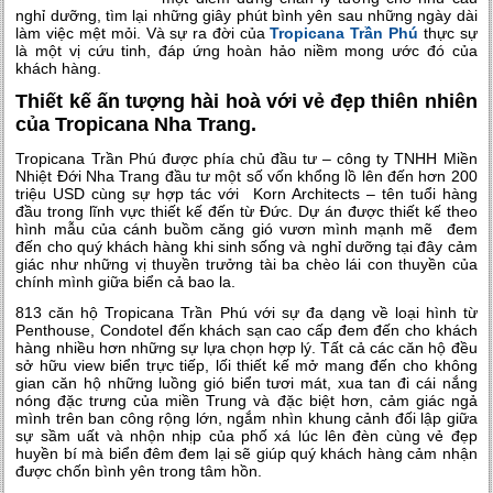
nghỉ dưỡng, tìm lại những giây phút bình yên sau những ngày dài
làm việc mệt mỏi. Và sự ra đời của
Tropicana Trần Phú
thực sự
là một vị cứu tinh, đáp ứng hoàn hảo niềm mong ước đó của
khách hàng.
Thiết kế ấn tượng hài hoà với vẻ đẹp thiên nhiên
của Tropicana Nha Trang.
Tropicana Trần Phú
được phía chủ đầu tư – công ty TNHH Miền
Nhiệt Đới Nha Trang đầu tư một số vốn khổng lồ lên đến hơn 200
triệu USD cùng sự hợp tác với Korn Architects – tên tuổi hàng
đầu trong lĩnh vực thiết kế đến từ Đức. Dự án được thiết kế theo
hình mẫu của cánh buồm căng gió vươn mình mạnh mẽ đem
đến cho quý khách hàng khi sinh sống và nghỉ dưỡng tại đây cảm
giác như những vị thuyền trưởng tài ba chèo lái con thuyền của
chính mình giữa biển cả bao la.
813
căn hộ Tropicana Trần Phú
với sự đa dạng về loại hình từ
Penthouse, Condotel đến khách sạn cao cấp đem đến cho khách
hàng nhiều hơn những sự lựa chọn hợp lý. Tất cả các căn hộ đều
sở hữu view biển trực tiếp, lối thiết kế mở mang đến cho không
gian căn hộ những luồng gió biển tươi mát, xua tan đi cái nắng
nóng đặc trưng của miền Trung và đặc biệt hơn, cảm giác ngả
mình trên ban công rộng lớn, ngắm nhìn khung cảnh đối lập giữa
sự sầm uất và nhộn nhịp của phố xá lúc lên đèn cùng vẻ đẹp
huyền bí mà biển đêm đem lại sẽ giúp quý khách hàng cảm nhận
được chốn bình yên trong tâm hồn.