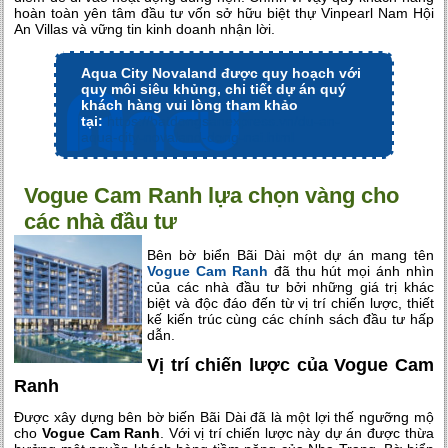
hoàn toàn yên tâm đầu tư vốn sở hữu biệt thự Vinpearl Nam Hội
An Villas và vững tin kinh doanh nhận lời.
Aqua City Novaland được quy hoạch với
quy môi siêu khủng, chi tiết dự án quý
khách hàng vui lòng tham khảo
tại:
https://batdongsanexpress.vn/du-an-
aqua-city-novaland-dong-nai.html
Vogue Cam Ranh lựa chọn vàng cho
các nhà đầu tư
Bên bờ biển Bãi Dài một dự án mang tên
Vogue Cam Ranh
đã thu hút mọi ánh nhìn
của các nhà đầu tư bởi những giá trị khác
biệt và độc đáo đến từ vị trí chiến lược, thiết
kế kiến trúc cùng các chính sách đầu tư hấp
dẫn.
Vị trí chiến lược của Vogue Cam
Ranh
Được xây dựng bên bờ biến Bãi Dài đã là một lợi thế ngưỡng mộ
cho
Vogue Cam Ranh
. Với vị trí chiến lược này dự án được thừa