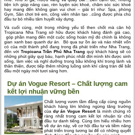
tiện ích giúp nâng cao, rèn luyện sức khoẻ, chăm sóc sức khoẻ
hay mang đến không gian vui chơi – giải trí như: Spa, phòng
Gym, Sân chơi trẻ em, công viên nhân tạo ..cũng được phía chủ
đầu tư bỏ nhiều tâm huyết xây dựng.
Và cuối cùng, một trong những yếu tố then chốt mà
căn hộ
Tropicana Nha Trang
sở hữu được khách hàng đánh giá cao,
góp phần mang đến một cuộc sống hoàn mỹ đó chính là không
gian xanh bao quanh dự án. Bỏ qua sự ồn áo và náo nhiệt vốn
có của một thành phố đang trong đà phát triển như Nha Trang,
đến với
Tropicana Trần Phú Nha Trang
quý khách hàng sẽ có
những phút giây quý báu, hạnh phúc nhất đời mình khi được sinh
sống, làm việc và nghỉ dưỡng trong bầu không khí trong lành và
thân thiện, được tiếp thêm những luồng sinh khí căng tràn để bắt
đầu một ngày mới tươi sáng hơn.
Dự án Vogue Resort – Chất lượng cam
kết lợi nhuận vững bền
Chất lượng vươn tầm đẳng cấp cùng nguồn
khách hàng lớn không ngừng tăng trưởng
của
dự án Vogue Resort
là minh chứng rõ
ràng nhất trong cam kết lợi nhuận từ chủ
đầu tư danh tiếng. Cùng tìm hiểu nhiều hơn
về dự án này, về cơ hội đầu tư và tiềm năng
phát triển trong tương lai để có những quyết