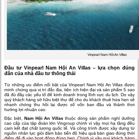
Vinpearl Nam Hội An Villas
Đầu tư Vinpearl Nam Hội An Villas – lựa chọn đúng
đắn của nhà đầu tư thông thái
Từ những ưu điểm nổi bật của Vinpearl Nam Hội An Villas được
minh chứng qua vị trí đắc địa, tiện ích hiện đại và sản phẩm 5 sao
đã đủ đầy các yếu tố để kinh doanh trong lĩnh vực du lịch. Do vậy
quý khách hàng sở hữu biệt thự để cho du khách thuê hứa hẹn sẽ
nhanh chóng thu hồi lại được số vốn ban đầu và thảnh thơi
hưởng lợi nhuận cao.
Đặc biệt,
Nam Hội An Villas
thuộc dòng sản phẩm nghỉ dưỡng
cao cấp của tập đoàn lớn Vingroup chính vì vậy mọi hạ tầng đều
cam kết đạt chất lượng quốc tế. Và công trình được xây dựng từ
nguồn nhân lực giỏi đảm bảo tiến độ hiệu quả bàn giao đúng thời
điểm để đi vào hoạt động đúng hẹn. Chính vì vậy quý khách hàng