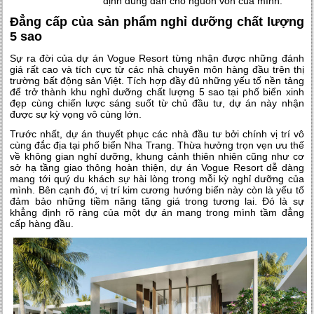
định đúng đắn cho nguồn vốn của mình.
Đẳng cấp của sản phẩm nghỉ dưỡng chất lượng
5 sao
Sự ra đời của dự án Vogue Resort từng nhận được những đánh
giá rất cao và tích cực từ các nhà chuyên môn hàng đầu trên thị
trường bất động sản Việt. Tích hợp đầy đủ những yếu tố nền tảng
để trở thành khu nghỉ dưỡng chất lượng 5 sao tại phố biển xinh
đẹp cùng chiến lược sáng suốt từ chủ đầu tư, dự án này nhận
được sự kỳ vọng vô cùng lớn.
Trước nhất, dự án thuyết phục các nhà đầu tư bởi chính vị trí vô
cùng đắc địa tại phố biển Nha Trang. Thừa hưởng trọn vẹn ưu thế
về không gian nghỉ dưỡng, khung cảnh thiên nhiên cũng như cơ
sở hạ tầng giao thông hoàn thiện,
dự án Vogue Resort
dễ dàng
mang tới quý du khách sự hài lòng trong mỗi kỳ nghỉ dưỡng của
mình. Bên cạnh đó, vị trí kim cương hướng biển này còn là yếu tố
đảm bảo những tiềm năng tăng giá trong tương lai. Đó là sự
khẳng định rõ ràng của một dự án mang trong mình tầm đẳng
cấp hàng đầu.