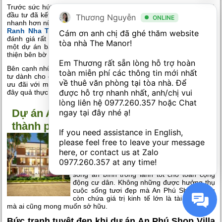
Trước sức hút đặc biệt của dự án trong mắt các nhà đầu tư, chủ
đầu tư đã kết hợp với đơn vị thi công uy tín, kinh nghiệm để đẩy
Thương Nguyễn
ONLINE
nhanh hơn nữa tiến độ của dự án. Có thể nói
tiến độ Vogue Cam
Ranh Nha Trang
hiện đang được các chuyên gia trong ngành
Cám ơn anh chị đã ghé thăm website 
đánh giá rất cao về tiến độ và trong một thời gian ngắn sắp tới,
tòa nhà The Manor! 

một dự án bất động sản nghỉ dưỡng tầm cỡ sẽ dần được hoàn
thiện bên bờ biển Bãi Dài.
Em Thương rất sẵn lòng hỗ trợ hoàn 
Bên cạnh những thông tin trên, chính sách bán hàng của chủ đầu
toàn miễn phí các thông tin mới nhất 
tư dành cho dự án Vogue Cam Ranh cũng được đánh giá là khá
về thuê văn phòng tại tòa nhà. Để 
ưu đãi với mức lợi nhuận lên tới 10%/năm trong vòng 10 năm –
được hỗ trợ nhanh nhất, anh/chị vui 
đây quả thực là cơ hội đầu tư sinh lời trọn vẹn trong tương lai.
lòng liên hệ 
0977.260.357
 hoặc Chat 
Dự án An Phú Shop Villa: Tái hiện
ngay tại đây nhé ạ! 

thành phố kinh tế phồn vinh
If you need assistance in English, 
please feel free to leave your message 
Xây dựng theo mô hình biệt thự thương
mại hiện đại
dự án An Phú Shop Villa
here, or contact us at Zalo 
mang đến nhịp sống hiện đại và sôi động,
0977.260.357
 at any time!
đồng thời vẫn đảm bảo nguyên vẹn nếp
sống an bình trong lành tốt cho toàn cộng
động cư dân. Không những được hưởng thụ
cuộc sống tươi đẹp mà An Phú Shop Villas
còn chứa giá trị kinh tế lớn là tài sản vàng
mà ai cũng mong muốn sở hữu.
Bức tranh tuyệt đẹp khi dự án An Phú Shop Villa