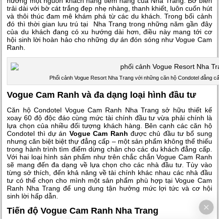
hưởng một nguồn khách hàng tiềm năng của Nha Trang. Bờ biển
trải dài với bờ cát trắng đẹp nhẹ nhàng, thanh khiết, luôn cuốn hút
và thôi thúc đam mê khám phá từ các du khách. Trong bối cảnh
đó thì thời gian lưu trú tại Nha Trang trong những năm gần đây
của du khách đang có xu hướng dài hơn, điều này mang tới cơ
hội sinh lời hoàn hảo cho những dự án đón sóng như Vogue Cam
Ranh.
Phối cảnh Vogue Resort Nha Trang với những căn hộ Condotel đẳng cấp
Vogue Cam Ranh và đa dạng loại hình đầu tư
Căn hộ Condotel Vogue Cam Ranh Nha Trang sở hữu thiết kế
xoay 60 độ độc đáo cùng mức tài chính đầu tư vừa phải chính là
lựa chọn của nhiều đối tượng khách hàng. Bên cạnh các căn hộ
Condotel thì dự án
Vogue Cam Ranh
được chủ đầu tư bổ sung
nhưng căn biệt biệt thự đẳng cấp – một sản phẩm không thể thiếu
trong hành trình tìm điểm dừng chân cho các du khách đẳng cấp.
Với hai loại hình sản phẩm như trên chắc chắn Vogue Cam Ranh
sẽ mang đến đa dạng về lựa chọn cho các nhà đầu tư. Tùy vào
từng sở thích, đến khả năng về tài chính khác nhau các nhà đầu
tư có thể chọn cho mình một sản phẩm phù hợp tại Vogue Cam
Ranh Nha Trang để ung dung tận hưởng mức lợi tức và cơ hội
sinh lời hấp dẫn.
Tiến độ Vogue Cam Ranh Nha Trang