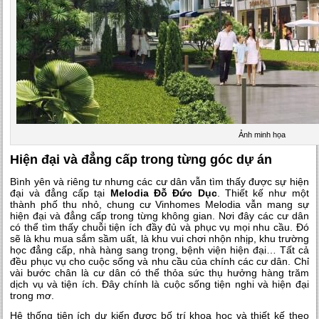
Ảnh minh họa
Hiện đại và đẳng cấp trong từng góc dự án
Bình yên và riêng tư nhưng các cư dân vẫn tìm thấy được sự hiện
đại và đẳng cấp tại
Melodia Đỗ Đức Dục
. Thiết kế như một
thành phố thu nhỏ, chung cư Vinhomes Melodia vẫn mang sự
hiện đại và đẳng cấp trong từng không gian. Nơi đây các cư dân
có thể tìm thấy chuỗi tiện ích đầy đủ và phục vụ mọi nhu cầu. Đó
sẽ là khu mua sắm sầm uất, là khu vui chơi nhộn nhịp, khu trường
học đẳng cấp, nhà hàng sang trọng, bệnh viện hiện đại… Tất cả
đều phục vụ cho cuộc sống và nhu cầu của chính các cư dân. Chỉ
vài bước chân là cư dân có thể thỏa sức thụ hưởng hàng trăm
dịch vụ và tiện ích. Đây chính là cuộc sống tiện nghi và hiện đại
trong mơ.
Hê thống tiện ích dự kiến được bố trí khoa học và thiết kế theo