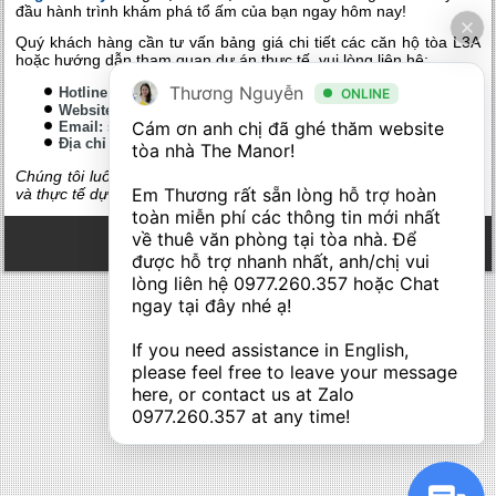
đầu hành trình khám phá tổ ấm của bạn ngay hôm nay!
Quý khách hàng cần tư vấn bảng giá chi tiết các căn hộ tòa L3A
hoặc hướng dẫn tham quan dự án thực tế, vui lòng liên hệ:
Thương Nguyễn
Hotline:
0916 388 883
ONLINE
https://sunshinelegendcity.land/
Website:
Cám ơn anh chị đã ghé thăm website 
Email:
sunshinelegendcity.land@gmail.com
Địa chỉ dự án:
Xã Nghĩa Trụ, huyện Văn Giang, tỉnh Hưng Yên.
tòa nhà The Manor! 

Chúng tôi luôn sẵn sàng hỗ trợ quý khách trải nghiệm công nghệ
Em Thương rất sẵn lòng hỗ trợ hoàn 
và thực tế dự án 24/7.
toàn miễn phí các thông tin mới nhất 
về thuê văn phòng tại tòa nhà. Để 
được hỗ trợ nhanh nhất, anh/chị vui 
lòng liên hệ 
0977.260.357
 hoặc Chat 
ngay tại đây nhé ạ! 

If you need assistance in English, 
please feel free to leave your message 
here, or contact us at Zalo 
0977.260.357
 at any time!