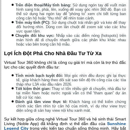
Trên điện thoại/Máy tính bảng:
Sử dụng ngón tay để vuốt màn
hình sang trái, phải, lên, xuống để xoay góc nhìn 360 độ. Bạn có
thể sử dụng hai ngón tay để “phóng to” xem chi tiết từng ban
công căn hộ hoặc “thu nhỏ” để nhìn toàn cảnh.
Trên máy tính (PC):
Sử dụng chuột trái nhấn giữ và kéo để thay
đổi hướng nhìn. Dùng con lăn chuột để zoom sát vào các khu
vực quan tâm.
Chuyển đổi khu vực:
Nhấp vào các điểm nóng (hotspots) trên
màn hình để di chuyển nhanh giữa các phân khu khác nhau
hoặc vào bên trong căn hộ mẫu.
Lợi Ích Đột Phá Cho Nhà Đầu Tư Từ Xa
Virtual Tour 360 không chỉ là công cụ giải trí mà còn là trợ thủ đắc
lực cho các quyết định đầu tư:
Tính minh bạch tuyệt đối:
Mọi góc nhìn đều được ghi lại thực
tế, giúp khách hàng theo dõi sát sao tiến độ thi công của các tòa
tháp như L3A vào đầu năm 2026.
Tiết kiệm thời gian:
Thay vì tốn nhiều giờ di chuyển, nhà đầu tư
tại miền Nam hoặc nước ngoài vẫn có thể “tham quan” dự án
bất cứ lúc nào.
Đánh giá tầm view thực tế:
Khách hàng có thể kiểm chứng
chính xác tầm nhìn từ căn hộ của mình, ví dụ như view trực
diện sông di sản hay view nội khu xanh mát.
Sự kết hợp giữa công nghệ Virtual Tour 360 và hệ sinh thái Smart
Living (Noble App) đã khẳng định vị thế dẫn đầu của
Sunshine
Legend City
trong việc kiến tạo chuẩn sống thông minh. Hãy bắt