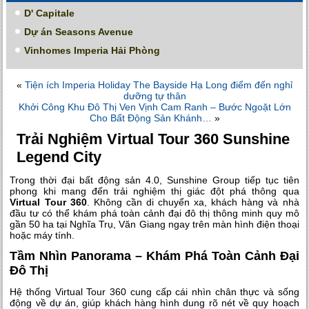
D' Capitale
Dự án Seasons Avenue
Vinhomes Imperia Hải Phòng
«
Tiện ích Imperia Holiday The Bayside Hạ Long điểm đến nghỉ
dưỡng tự thân
Khởi Công Khu Đô Thị Ven Vịnh Cam Ranh – Bước Ngoặt Lớn
Cho Bất Động Sản Khánh…
»
Trải Nghiệm Virtual Tour 360 Sunshine
Legend City
Trong thời đại bất động sản 4.0, Sunshine Group tiếp tục tiên
phong khi mang đến trải nghiệm thị giác đột phá thông qua
Virtual Tour 360
. Không cần di chuyển xa, khách hàng và nhà
đầu tư có thể khám phá toàn cảnh đại đô thị thông minh quy mô
gần 50 ha tại Nghĩa Trụ, Văn Giang ngay trên màn hình điện thoại
hoặc máy tính.
Tầm Nhìn Panorama – Khám Phá Toàn Cảnh Đại
Đô Thị
Hệ thống Virtual Tour 360 cung cấp cái nhìn chân thực và sống
động về dự án, giúp khách hàng hình dung rõ nét về quy hoạch