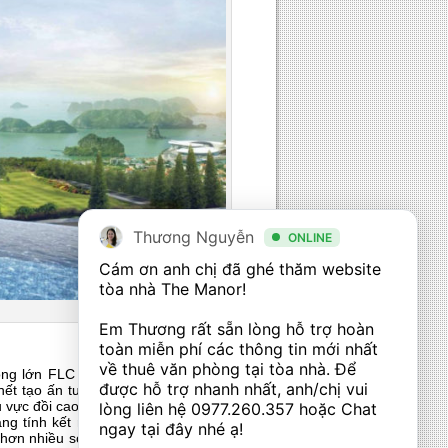
Thương Nguyễn
ONLINE
Cám ơn anh chị đã ghé thăm website 
tòa nhà The Manor! 

Em Thương rất sẵn lòng hỗ trợ hoàn 
toàn miễn phí các thông tin mới nhất 
về thuê văn phòng tại tòa nhà. Để 
 ông lớn FLC cho đứa con cưng mang tên
được hỗ trợ nhanh nhất, anh/chị vui 
hết tạo ấn tượng cho du khách và cả các
u vực đồi cao. Ở đó, các căn biệt thự được
lòng liên hệ 
0977.260.357
 hoặc Chat 
g tính kết nối. Tuy rằng được xây dựng
ngay tại đây nhé ạ! 

ao hơn nhiều so với mực nước biển nên hầu