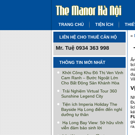
TRANG CHỦ
TIỆN ÍCH
THIẾ
«
LIÊN HỆ CHO THUÊ CĂN HỘ
Mr. Tuệ
0934 363 998
Ấn
THÔNG TIN MỚI NHẤT
lị
mì
Khởi Công Khu Đô Thị Ven Vịnh
dự
Cam Ranh – Bước Ngoặt Lớn
Vi
Cho Bất Động Sản Khánh Hòa
V
Trải Nghiệm Virtual Tour 360
Sunshine Legend City
Nh
Đư
Tiện ích Imperia Holiday The
lị
Bayside Hạ Long điểm đến nghỉ
ké
dưỡng tự thân
FL
gi
Hạ Long Bay View: Sở hữu vĩnh
ra
viễn đảm bảo sinh lời