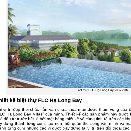
Biệt thự FLC Hạ Long Bay view vịnh
hiết kế biệt thự FLC Hạ Long Bay
ỉ vị trí đẹp thôi chắc hẳn vẫn chưa thỏa mãn được tham vọng của
LC Hạ Long Bay Villas” của mình. Thiết kế các sản phẩm này trước 
à đầu tư trước hết là bởi mặt bằng thiết kế vô cùng tinh tế trên các kh
y dựng thành từng cụm, tạo nên một quần thể sống văn minh và man
ành từng cụm nhưng các vì được xây dựng tại vị trí trên đồi thoải c