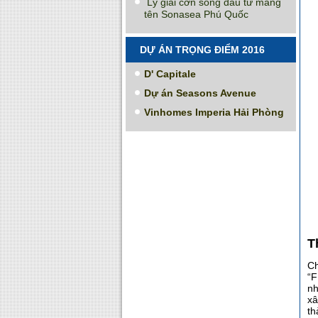
Lý giải cơn sóng đầu tư mang
tên Sonasea Phú Quốc
DỰ ÁN TRỌNG ĐIỂM 2016
D' Capitale
Dự án Seasons Avenue
Vinhomes Imperia Hải Phòng
T
Ch
“F
nh
xâ
th