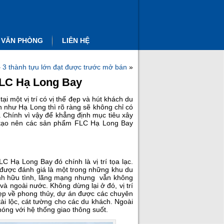
 VĂN PHÒNG
LIÊN HỆ
3 thành tựu lớn đạt được trước mở bán
»
 FLC Hạ Long Bay
ại một vị trí có vị thế đẹp và hút khách du
ch như Hạ Long thì rõ ràng sẽ không chỉ có
 Chính vì vậy để khẳng định mục tiêu xây
 tạo nên các sản phẩm FLC Hạ Long Bay
C Hạ Long Bay đó chính là vị trí tọa lạc.
p được đánh giá là một trong những khu du
cảnh hữu tình, lãng mạng nhưng vẫn không
à ngoài nước. Không dừng lại ở đó, vị trí
đẹp về phong thủy, dự án được các chuyên
tài lộc, cát tường cho các du khách. Ngoài
hóng với hệ thống giao thông suốt.