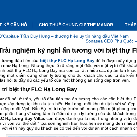
T KẾ CĂN HỘ
CHO THUÊ CHUNG CƯ THE MANOR
THÁP
D’Capitale Trần Duy Hưng – thương hiệu uy tín hàng đầu Việt Nam
Sonasea CEO Phú Quốc – 
Trải nghiệm kỳ nghỉ ấn tương với biệt thự
 tượng đầu tiên của
biệt thự FLC Hạ Long Bay
đó là được xây dựng t
ch như Hạ Long. Nhưng thực tế rõ ràng một điều với một vị trí đắt khá
nh biệt thự FLC Hạ Long Bay mà còn có rất nhiều các dự án lớn khác.
ng một điểm dừng chân lý tưởng cho du khách chủ đầu tư đã kiến
llas hội tụ đầy đủ các yếu tố của một không gian sống đẹp trọn vẹn.
ị trí biệt thự FLC Hạ Long Bay
ư đã nói ở trên, yếu tố đầu tiên tạo ấn tượng cho các căn biệt thự FL
ợc xây dựng tại khu du lịch biển Hạ Long, một khu du lịch với vẻ đẹ
ch đẹp nhất Vịnh Bắc Bộ. Vị trí này trước hết mang đến một phong 
m phần hùng vĩ xứng tầm là điểm du lịch lý tưởng của du khách trong v
C Hạ Long Bay Villas
còn được đánh giá là một trong những vị trí 
a ví von với thế đất “ tọa sơn nghinh hải” hứa hẹn sẽ mang đến nhiều 
, với vị trí này quý du khách sẽ có thể đến với dự án một cách nhanh c