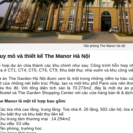
Văn phòng The Manor hà nội
uy mô và thiết kế The Manor Hà Nội
 hợp dự án chia thành các khu chính như sau: Công trình hỗn hợp 
à ở CT1; CT4; CT5; CT6; CT9; Khu biệt thự; nhà vườn và khu công viên 
 án The Garden Hà Nội được xem là một trong những niềm tự hào của
ở của những nét kiến trúc Pháp, tạo ra một khu phố Paris vừa nên th
ữa thủ đô. Với tổng diện tích sàn là 70.273m2, đây là một dự á
ficetel và The Garden Shopping Center với các cửa hàng bán lẻ & dịch
e Manor là một tổ hợp bao gồm:
Các tòa nhà cao tầng, trung tầng: Toà nhà A: 26 tầng, 502 căn hộ; tòa 
Khu biệt thự và khu biệt thự liên kế
Khu trung tâm thương mại : 14.294m2
Khu villa: 53 villa
Văn phòng, trường học