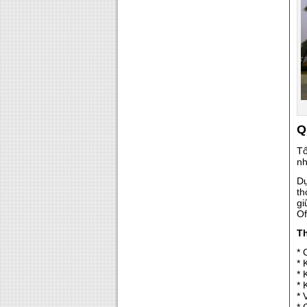
Q
Tổ
nh
Dự
th
gi
Of
Th
* 
* 
* 
* 
* 