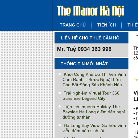
TRANG CHỦ
TIỆN ÍCH
THIẾ
LIÊN HỆ CHO THUÊ CĂN HỘ
Th
Mr. Tuệ
0934 363 998
12
cô
THÔNG TIN MỚI NHẤT
Khởi Công Khu Đô Thị Ven Vịnh
Cam Ranh – Bước Ngoặt Lớn
Cho Bất Động Sản Khánh Hòa
V
Trải Nghiệm Virtual Tour 360
Sunshine Legend City
L
Tiện ích Imperia Holiday The
• 
Bayside Hạ Long điểm đến nghỉ
• 
dưỡng tự thân
• 
• 
Hạ Long Bay View: Sở hữu vĩnh
viễn đảm bảo sinh lời
Hẳ
mà