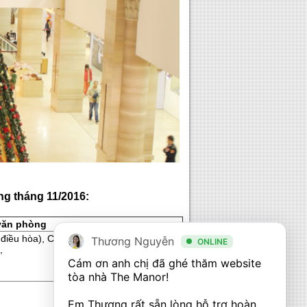
ng tháng 11/2016:
 văn phòng
 điều hòa), Cửa ra vào riêng biệt, Tường
Thương Nguyễn
ONLINE
,
Cám ơn anh chị đã ghé thăm website 
tòa nhà The Manor! 

Em Thương rất sẵn lòng hỗ trợ hoàn 