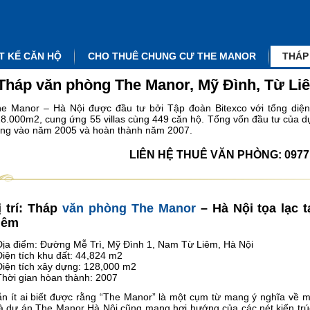
T KẾ CĂN HỘ
CHO THUÊ CHUNG CƯ THE MANOR
THÁP
Tháp văn phòng The Manor, Mỹ Đình, Từ Li
e Manor – Hà Nội được đầu tư bởi Tập đoàn Bitexco với tổng diện 
8.000m2, cung ứng 55 villas cùng 449 căn hộ. Tổng vốn đầu tư của dự
ng vào năm 2005 và hoàn thành năm 2007.
LIÊN HỆ THUÊ VĂN PHÒNG: 0977 
ị trí: Tháp
văn phòng The Manor
– Hà Nội tọa lạc 
iêm
Địa điểm: Đường Mễ Trì, Mỹ Đình 1, Nam Từ Liêm, Hà Nội
Diện tích khu đất: 44,824 m2
Diện tích xây dựng: 128,000 m2
Thời gian hòan thành: 2007
n ít ai biết được rằng “The Manor” là một cụm từ mang ý nghĩa về m
 dự án The Manor Hà Nội cũng mang hơi hướng của các nét kiến trú