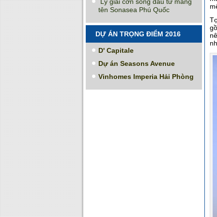
Lý giải cơn sóng đầu tư mang
mệ
tên Sonasea Phú Quốc
Tọ
gồ
DỰ ÁN TRỌNG ĐIỂM 2016
nê
nh
D' Capitale
Dự án Seasons Avenue
Vinhomes Imperia Hải Phòng