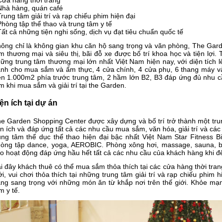
Cửa hàng thời trang
Nhà hàng, quán café
Trung tâm giải trí và rạp chiếu phim hiện đại
Phòng tập thể thao và trung tâm y tế
Tất cả những tiện nghi sống, dịch vụ đạt tiêu chuẩn quốc tế
ông chỉ là không gian khu căn hộ sang trọng và văn phòng, The Gar
m thương mại và siêu thị, bãi đỗ xe được bố trí khoa học và tiện lợi
ững trung tâm thương mại lớn nhất Việt Nam hiện nay, với diện tích 
nh cho mua sắm và ẩm thực, 4 cửa chính, 4 cửa phụ, 6 thang máy và
ên 1.000m2 phía trước trung tâm, 2 hầm lớn B2, B3 đáp ứng đủ nhu c
m khi mua sắm và giải trí tại the Garden.
ện ích tại dự án
e Garden Shopping Center được xây dựng và bố trí trở thành một tr
ện ích và đáp ứng tất cả các nhu cầu mua sắm, văn hóa, giải trí và các
ung tâm thể dục thể thao hiện đại bậc nhất Việt Nam Star Fitness Bit
òng tập dance, yoga, AEROBIC. Phòng xông hơi, massage, sauna, b
o hoạt động đáp ứng hầu hết tất cả các nhu cầu của khách hàng khi đ
i đây khách thuê có thể mua sắm thỏa thích tại các cửa hàng thời tran
ới, vui chơi thỏa thích tại những trung tâm giải trí và rạp chiếu phim 
ng sang trọng với những món ăn từ khắp nơi trên thế giới. Khỏe mạ
m y tế.