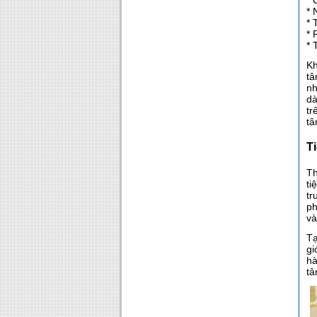
* 
* 
* 
* 
* 
Kh
tâ
nh
dà
tr
tâ
Ti
Th
ti
tr
ph
và
Tạ
gi
hà
tâ