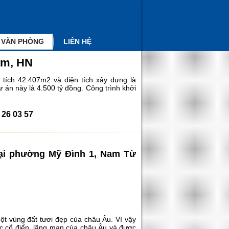
 VĂN PHÒNG
LIÊN HỆ
êm, HN
tích 42.407m2 và diện tích xây dựng là
 án này là 4.500 tỷ đồng. Công trình khởi
26 03 57
tại phường Mỹ Đình 1, Nam Từ
ột vùng đất tươi đẹp của châu Âu. Vì vậy
c cổ điển, lãng mạn của châu Âu và được