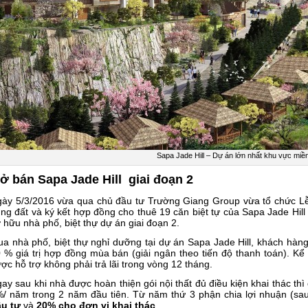
Sapa Jade Hill – Dự án lớn nhất khu vực miề
ở bán Sapa Jade Hill giai đoạn 2
ày 5/3/2016 vừa qua chủ đầu tư Trường Giang Group vừa tổ chức Lễ
ng đất và ký kết hợp đồng cho thuê 19 căn biệt tự của Sapa Jade Hill 
 hữu nhà phố, biệt thự dự án giai đoạn 2.
a nhà phố, biệt thự nghỉ dưỡng tại dự án Sapa Jade Hill, khách hà
 % giá trị hợp đồng mùa bán (giải ngân theo tiến độ thanh toán). Kể
ợc hỗ trợ không phải trả lãi trong vòng 12 tháng.
ay sau khi nhà được hoàn thiện gói nội thất đủ điều kiện khai thác thì đ
/ năm trong 2 năm đầu tiên. Từ năm thứ 3 phận chia lợi nhuận (sau 
u tư
và
20% cho đơn vị khai thác
.