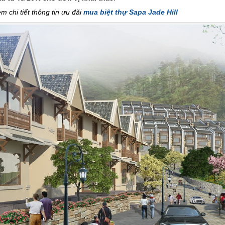
m chi tiết thông tin ưu đãi
mua biệt thự Sapa Jade Hill