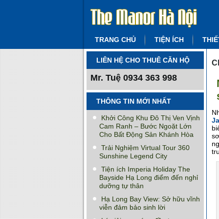
TRANG CHỦ
TIỆN ÍCH
THIẾ
LIÊN HỆ CHO THUÊ CĂN HỘ
C
Mr. Tuệ
0934 363 998
THÔNG TIN MỚI NHẤT
Nh
Khởi Công Khu Đô Thị Ven Vịnh
Ja
Cam Ranh – Bước Ngoặt Lớn
bi
Cho Bất Động Sản Khánh Hòa
sơ
ng
Trải Nghiệm Virtual Tour 360
tr
Sunshine Legend City
Tiện ích Imperia Holiday The
Bayside Hạ Long điểm đến nghỉ
dưỡng tự thân
Hạ Long Bay View: Sở hữu vĩnh
viễn đảm bảo sinh lời