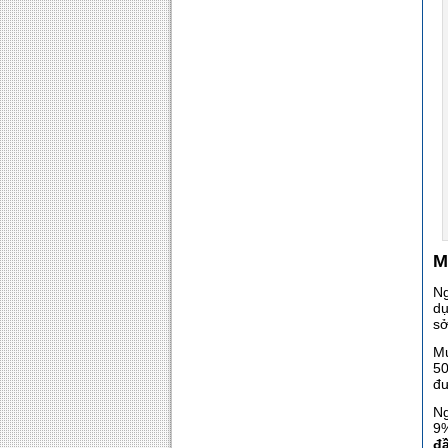
M
Ng
dụ
sở
Mu
50
đư
Ng
9%
đầ