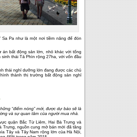
m” Sa Pa như là một nơi tiềm năng để đón
ự án bất động sản lớn, nhỏ khác với tổng
 sinh thái Tả Phìn rộng 27ha, với vốn đầu
nh thái nghỉ dưỡng lớn đang được các chủ
 hình thành thị trường bất động sản nghỉ
6
những “điểm nóng” mới, được dự báo sẽ là
rường và sự quan tâm của người mua nhà.
 vực quận Bắc Từ Liêm, Hai Bà Trưng và
à Trưng, nguồn cung mở bán mới đã tăng
phía Tây và Tây Nam rộng lớn của Hà Nội,
oảng 46% trong năm 2015.