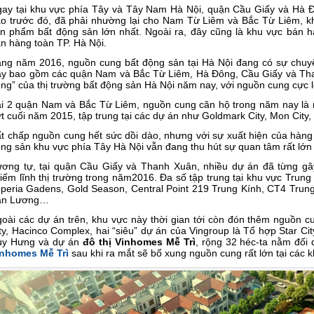
ay tại khu vực phía Tây và Tây Nam Hà Nội, quận Cầu Giấy và Hà Đ
o trước đó, đã phải nhường lại cho Nam Từ Liêm và Bắc Từ Liêm, khi
n phẩm bất động sản lớn nhất. Ngoài ra, đây cũng là khu vực bán h
n hàng toàn TP. Hà Nội.
ng năm 2016, nguồn cung bất động sản tại Hà Nội đang có sự chuy
y bao gồm các quận Nam và Bắc Từ Liêm, Hà Đông, Cầu Giấy và Tha
ng” của thị trường bất động sản Hà Nội năm nay, với nguồn cung cực 
i 2 quận Nam và Bắc Từ Liêm, nguồn cung căn hộ trong năm nay là rấ
t cuối năm 2015, tập trung tại các dự án như Goldmark City, Mon City,
t chấp nguồn cung hết sức dồi dào, nhưng với sự xuất hiện của hàng l
ng sản khu vực phía Tây Hà Nội vẫn đang thu hút sự quan tâm rất lớn 
ơng tự, tại quận Cầu Giấy và Thanh Xuân, nhiều dự án đã từng gây
iếm lĩnh thị trường trong năm2016. Đa số tập trung tại khu vực Trun
peria Gadens, Gold Season, Central Point 219 Trung Kính, CT4 Trun
ăn Lương…
oài các dự án trên, khu vực này thời gian tới còn đón thêm nguồn 
ty, Hacinco Complex, hai “siêu” dự án của Vingroup là Tổ hợp Star Cit
uy Hưng và dự án
đô thị Vinhomes Mễ Trì
, rộng 32 héc-ta nằm đối
inhomes Mễ Trì
sau khi ra mắt sẽ bổ xung nguồn cung rất lớn tại các 