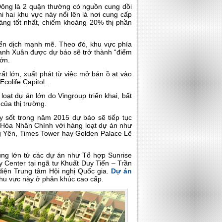
ông là 2 quận thường có nguồn cung dồi
 hai khu vực này nổi lên là nơi cung cấp
àng tốt nhất, chiếm khoảng 20% thị phần
ển dịch mạnh mẽ. Theo đó, khu vực phía
nh Xuân được dự báo sẽ trở thành “điểm
lớn.
t lớn, xuất phát từ việc mở bán ồ ạt vào
 Ecolife Capitol…
oạt dự án lớn do Vingroup triển khai, bất
của thị trường.
 sốt trong năm 2015 dự báo sẽ tiếp tục
g Hòa Nhân Chính với hàng loạt dự án như
g Yên, Times Tower hay Golden Palace Lê
cung lớn từ các dự án như Tổ hợp Sunrise
y Center tại ngã tư Khuất Duy Tiến – Trần
 diện Trung tâm Hội nghị Quốc gia.
Dự án
khu vực này ở phân khúc cao cấp.