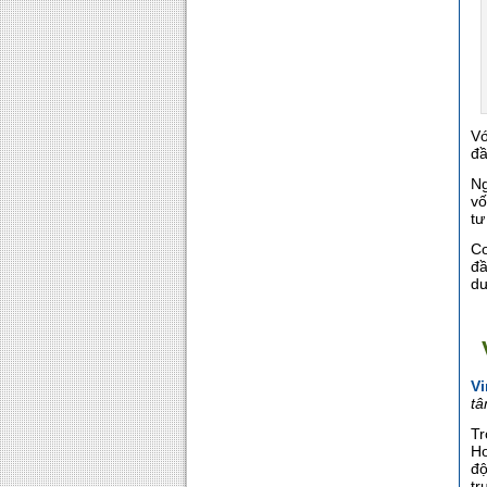
Vớ
đầ
Ng
vố
tư
Co
đầ
dư
V
tâ
Tr
Ho
độ
tr