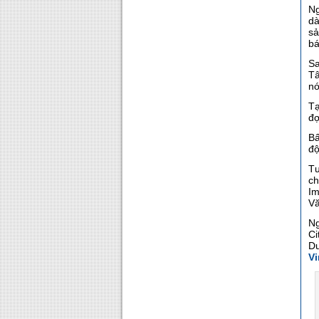
Ng
dà
sả
bá
Sa
Tâ
nó
Tạ
đợ
Bấ
độ
Tư
ch
Im
V
Ng
Ci
D
V