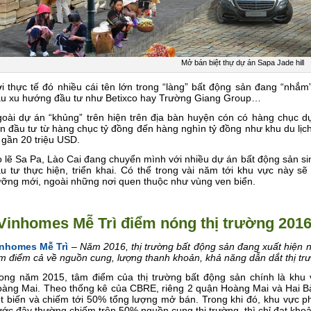
Mở bán biệt thự dự án Sapa Jade hill
i thực tế đó nhiều cái tên lớn trong “làng” bất động sản đang “nhắ
u xu hướng đầu tư như Betixco hay Trường Giang Group…
oài dự án “khủng” trên hiện trên địa bàn huyện cón có hàng chục d
n đầu tư từ hàng chục tỷ đồng đến hàng nghìn tỷ đồng như khu du lịch
 gần 20 triệu USD.
 lẽ Sa Pa, Lào Cai đang chuyển mình với nhiều dự án bất động sản si
u tư thực hiện, triển khai. Có thể trong vài năm tới khu vực này sẽ
ỡng mới, ngoài những nơi quen thuộc như vùng ven biển.
Vinhomes Mễ Trì điểm nóng thị trường 201
inhomes Mễ Trì
–
Năm 2016, thị trường bất động sản đang xuất hiện 
m điểm cả về nguồn cung, lượng thanh khoản, khả năng dẫn dắt thị t
ong năm 2015, tâm điểm của thị trường bất động sản chính là khu
àng Mai. Theo thống kê của CBRE, riêng 2 quận Hoàng Mai và Hai B
t biến và chiếm tới 50% tổng lượng mở bán. Trong khi đó, khu vực 
ước đây thường chiếm trên 50% nguồn cung thị trường, thì chỉ đạt kh