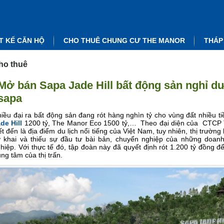
T KẾ CĂN HỘ
CHO THUÊ CHUNG CƯ THE MANOR
THÁP
ho thuê
Mở bán Sapa Jade Hill bất động sản nghỉ d
sapa
iều đại ra bất động sản đang rót hàng nghìn tỷ cho vùng đất nhiều 
de Hill
1200 tỷ, The Manor Eco 1500 tỷ,… Theo đại diện của CTCP 
ết đến là địa điểm du lịch nổi tiếng của Việt Nam, tuy nhiên, thị trườ
 khai và thiếu sự đầu tư bài bản, chuyển nghiệp của những doanh
hiệp. Với thực tế đó, tập đoàn này đã quyết định rót 1.200 tỷ đồng 
ung tâm của thị trấn.