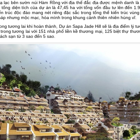
ạ lạc bên sườn núi Hàm Rồng với địa thế đắc địa được mệnh danh l
 tổng diện tích của dự án là 47,45 ha với tổng vốn đầu tư lên đến 1.
ến trúc độc đáo mang nét riêng đặc sắc trong tổng thể kiến trúc vùn
áp nhưng mộc mạc, hòa mình trong khung cảnh thiên nhiên hùng vĩ.
ong tương lai khi hoàn thành, Dự án Sapa Jade Hill sẽ là địa điểm lý 
í trong tương lai với 151 nhà phố liền kề thương mại, 125 biệt thự thư
ách sạn từ 3 sao đến 5 sao.