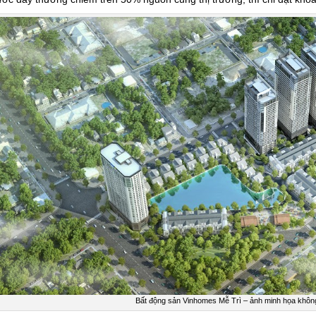
Bất động sản Vinhomes Mễ Trì – ảnh minh họa khôn