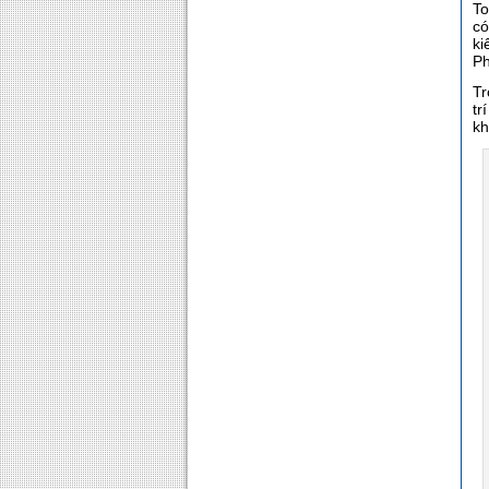
To
có
ki
Ph
Tr
tr
kh