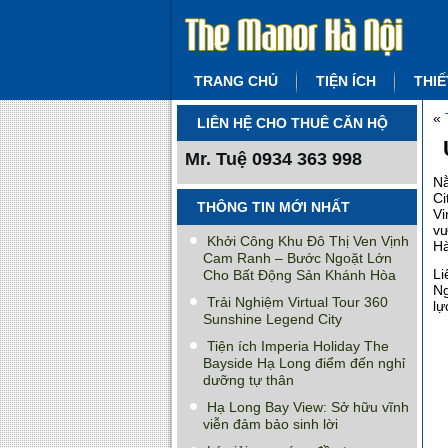
TRANG CHỦ
TIỆN ÍCH
THIẾ
«
LIÊN HỆ CHO THUÊ CĂN HỘ
Mr. Tuệ
0934 363 998
Nằ
Ci
THÔNG TIN MỚI NHẤT
Vi
vư
Khởi Công Khu Đô Thị Ven Vịnh
Hà
Cam Ranh – Bước Ngoặt Lớn
Li
Cho Bất Động Sản Khánh Hòa
Ng
Trải Nghiệm Virtual Tour 360
lự
Sunshine Legend City
Tiện ích Imperia Holiday The
Bayside Hạ Long điểm đến nghỉ
dưỡng tự thân
Hạ Long Bay View: Sở hữu vĩnh
viễn đảm bảo sinh lời