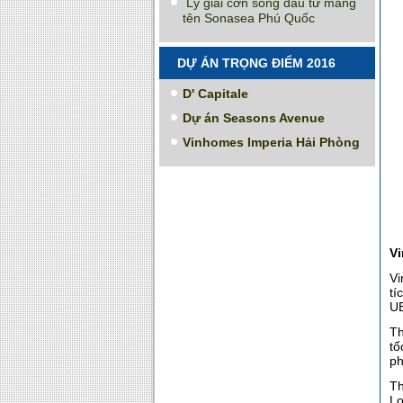
Lý giải cơn sóng đầu tư mang
tên Sonasea Phú Quốc
DỰ ÁN TRỌNG ĐIỂM 2016
D' Capitale
Dự án Seasons Avenue
Vinhomes Imperia Hải Phòng
Vi
Vi
tí
UB
Th
tố
ph
Th
Lo