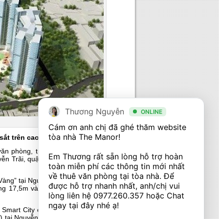
Thương Nguyễn
ONLINE
Cám ơn anh chị đã ghé thăm website 
tòa nhà The Manor! 

ắt trên cao.
ăn phòng, trung tâm thương mại có diện
Em Thương rất sẵn lòng hỗ trợ hoàn 
guyễn Trãi, quận Thanh Xuân, HN vừa được
toàn miễn phí các thông tin mới nhất 
về thuê văn phòng tại tòa nhà. Để 
 “Vàng” tại Nguyễn Trãi, nằm sát đường cao
được hỗ trợ nhanh nhất, anh/chị vui 
gang 17,5m và Nhà máy Cao su Sao Vàng,
lòng liên hệ 
0977.260.357
 hoặc Chat 
ngay tại đây nhé ạ! 

es Smart City của Nhà máy thuốc lá Thăng
i Nguyễn . Hai khu đất này có vị trí sát