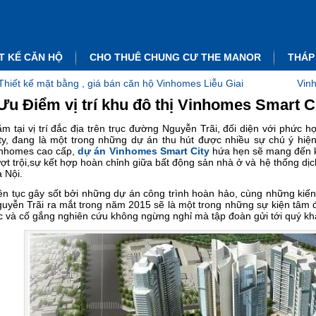
T KẾ CĂN HỘ
CHO THUÊ CHUNG CƯ THE MANOR
THÁP
Thiết kế mặt bằng , giá bán căn hộ Vinhomes Liễu Giai
Vin
Ưu Điểm vị trí khu đô thị Vinhomes Smart C
m tại vị trí đắc địa trên trục đường Nguyễn Trãi, đối diện với phức
ty, đang là một trong những dự án thu hút được nhiều sự chú ý hiện 
nhomes cao cấp,
dự án Vinhomes Smart City
hứa hẹn sẽ mang đến kh
ợt trội,sự kết hợp hoàn chỉnh giữa bất động sản nhà ở và hệ thống dịch
 Nội.
ên tục gây sốt bởi những dự án công trình hoàn hảo, cùng những kiến 
uyễn Trãi ra mắt trong năm 2015 sẽ là một trong những sự kiện tâm đ
c và cố gắng nghiên cứu không ngừng nghỉ mà tập đoàn gửi tới quý k