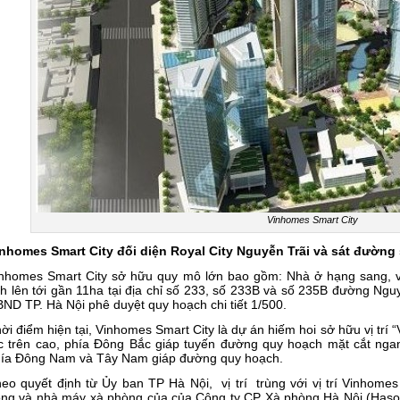
Vinhomes Smart City
nhomes Smart City đối diện Royal City Nguyễn Trãi và sát đường s
nhomes Smart City sở hữu quy mô lớn bao gồm: Nhà ở hạng sang, v
ch lên tới gần 11ha tại địa chỉ số 233, số 233B và số 235B đường N
ND TP. Hà Nội phê duyệt quy hoạch chi tiết 1/500.
ời điểm hiện tại, Vinhomes Smart City là dự án hiếm hoi sở hữu vị trí
c trên cao, phía Đông Bắc giáp tuyến đường quy hoạch mặt cắt n
ía Đông Nam và Tây Nam giáp đường quy hoạch.
eo quyết định từ Ủy ban TP Hà Nội, vị trí trùng với vị trí Vinhom
ng và nhà máy xà phòng của của Công ty CP Xà phòng Hà Nội (Haso) tạ