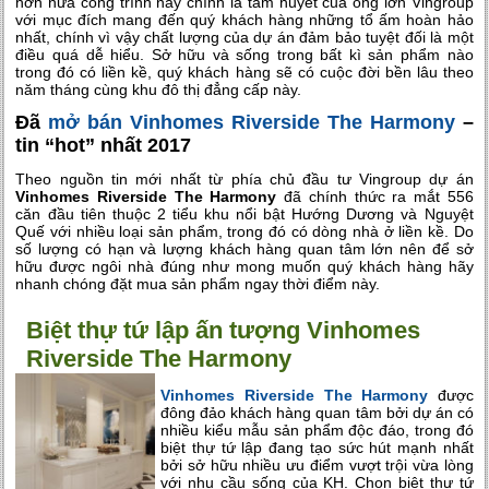
hơn nữa công trình này chính là tâm huyết của ông lớn Vingroup
với mục đích mang đến quý khách hàng những tổ ấm hoàn hảo
nhất, chính vì vậy chất lượng của dự án đảm bảo tuyệt đối là một
điều quá dễ hiểu. Sở hữu và sống trong bất kì sản phẩm nào
trong đó có liền kề, quý khách hàng sẽ có cuộc đời bền lâu theo
năm tháng cùng khu đô thị đẳng cấp này.
Đã
mở bán Vinhomes Riverside The Harmony
–
tin “hot” nhất 2017
Theo nguồn tin mới nhất từ phía chủ đầu tư Vingroup dự án
Vinhomes Riverside The Harmony
đã chính thức ra mắt 556
căn đầu tiên thuộc 2 tiểu khu nổi bật Hướng Dương và Nguyệt
Quế với nhiều loại sản phẩm, trong đó có dòng nhà ở liền kề. Do
số lượng có hạn và lượng khách hàng quan tâm lớn nên để sở
hữu được ngôi nhà đúng như mong muốn quý khách hàng hãy
nhanh chóng đặt mua sản phẩm ngay thời điểm này.
Biệt thự tứ lập ấn tượng Vinhomes
Riverside The Harmony
Vinhomes Riverside The Harmony
được
đông đảo khách hàng quan tâm bởi dự án có
nhiều kiểu mẫu sản phẩm độc đáo, trong đó
biệt thự tứ lập đang tạo sức hút mạnh nhất
bởi sở hữu nhiều ưu điểm vượt trội vừa lòng
với nhu cầu sống của KH. Chọn biệt thự tứ