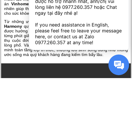
được hỗ trợ nhanh nhất, anh/chị vui 
án
Vinhomes Riverside The Harmony
. Bởi nhờ hệ thống tự
lòng liên hệ 
0977.260.357
 hoặc Chat 
nhiên giúp thanh lọc bầu không khí mang lại sự trong lành rất tốt
ngay tại đây nhé ạ! 

cho sức khỏe của cư dân đô thị và các vùng lân cận xung quanh.
Từ những ưu điểm vượt trội có tại
Vinhomes Riverside The
If you need assistance in English, 
Harmony
quý khách hàng sở hữu những căn biệt thự tứ lập sẽ
please feel free to leave your message 
được hưởng trọn cuộc sống hiện đại, sang trọng và an lành trong
từng phút giây. Chọn lựa và an cư tại đây giống như được hưởng
here, or contact us at Zalo 
thụ cuộc đời tươi đẹp trong môt khu nghỉ dưỡng thu nhỏ trong
0977.260.357
 at any time!
lòng phố. Và hoàn hảo hơn khi được sống trong khu đô thị văn
minh toàn tầng lớp tri thức, thượng lưu sinh sống đúng như mong
ước sống mà quý khách hàng đang kiếm tìm bấy lâu.