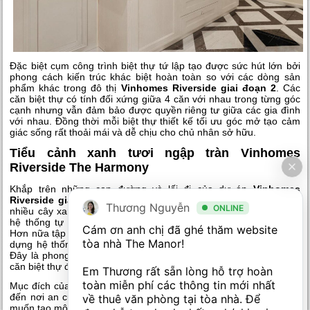
Đặc biệt cụm công trình biệt thự tứ lập tạo được sức hút lớn bởi
phong cách kiến trúc khác biệt hoàn toàn so với các dòng sản
phẩm khác trong đô thị
Vinhomes Riverside giai đoạn 2
. Các
căn biệt thự có tính đối xứng giữa 4 căn với nhau trong từng góc
cạnh nhưng vẫn đảm bảo được quyền riêng tư giữa các gia đình
với nhau. Đồng thời mỗi biệt thự thiết kế tối ưu góc mở tạo cảm
giác sống rất thoải mái và dễ chịu cho chủ nhân sở hữu.
Tiểu cảnh xanh tươi ngập tràn Vinhomes
Riverside The Harmony
Khắp trên những con đường và lối đi của dự án
Vinhomes
Riverside giai đoạn 2
kiến tạo ngập tràn sắc xanh gồm có rất
Thương Nguyễn
ONLINE
nhiều cây xanh và khu biệt thự tứ lập cũng được bao quanh bởi
hệ thống tự nhiên ngay dưới chân & trong những khoảng sân.
Cám ơn anh chị đã ghé thăm website 
Hơn nữa tập đoàn Vingroup còn đầu tư một nguồn vốn lớn để tạo
tòa nhà The Manor! 

dựng hệ thống kênh đào dài ngay bên cạnh các tiểu khu nhà ở.
Đây là phong cách kiến trúc nhà vườn ấn tượng tựa như những
căn biệt thự đẹp kiêu sa bên dòng sông thơ mộng của nước Ý.
Em Thương rất sẵn lòng hỗ trợ hoàn 
toàn miễn phí các thông tin mới nhất 
Mục đích của cách tạo dựng khu đô thị xanh không những mang
đến nơi an cư đẹp căng tràn sức sống của tự nhiên mà chủ yếu
về thuê văn phòng tại tòa nhà. Để 
muốn tạo môi trường sống trong lành cho toàn cư dân sống tại dự