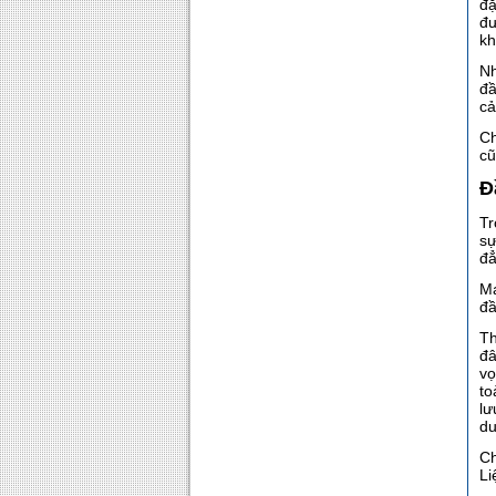
đặ
đư
kh
Nh
đầ
cả
Ch
cũ
Đ
Tr
sự
đẳ
Ma
đầ
Th
đâ
vọ
to
lư
du
Ch
Li