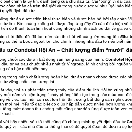
c biệt chính là uy tín, danh tiếng của chủ đầu tư. Cái “bóng” vĩ đại củ
ợc công nhận cả trên thế giới và trong nước được ví như “gói bảo hiể
i quyết định đầu tư.
ững dự án được triển khai thực hiện và được bảo hộ bởi tập đoàn V
u tư lớn. Bởi chúng không chỉ được đáp ứng đầy đủ các điều kiện về t
 tiến độ thanh toán linh hoạt cùng những chính sách ưu đãi về giá và c
ính bởi điều đó đã tạo nên sức thu hút vô cùng lớn mang tên
đầu t
ng có thể là bước ngoặt lớn cho chính những nhà đầu tư nếu biết nắm
ầu tư Condotel Hội An – Chất lượng điểm “mười” đ
ong chuỗi các dự án bất động sản hạng sang của mình,
Condotel Hội
 đầu tư và trau chuốt nhiều nhất từ Vingroup. Minh chứng bởi nguồn vốn
ng cấp bậc nhất hiện nay.
ng trong mình chất lượng hoàn hảo, dự án nhanh chóng được các nh
u tư vững chắc cho tương lai.
ật vậy, với sự phát triển trông thấy của điểm du lịch Hội An cùng nhữ
y mỗi năm và hiện trạng “cháy phòng” liên tục trong các mùa cao điể
ng về việc tạo nên cơn sốt lớn trên thị trường bất động sản nghỉ dư
àn mới mẻ. Yếu tố đặc biệt đó giúp hấp dẫn được nhiều hơn lượng k
u tăng mức doanh thu chóng mặt cũng như đáp ứng được toàn vẹn c
 khách.
ỉ với bấy nhiêu yếu tố thôi cũng đủ chứng minh quyết định đầu tư
Co
ệu quý vị – các nhà đầu tư thông thái có đủ quyết đoán để đưa ra sự l