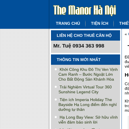
TRANG CHỦ
TIỆN ÍCH
THIẾ
«
LIÊN HỆ CHO THUÊ CĂN HỘ
Mr. Tuệ
0934 363 998
Đ
THÔNG TIN MỚI NHẤT
đư
vi
Khởi Công Khu Đô Thị Ven Vịnh
Cam Ranh – Bước Ngoặt Lớn
H
Cho Bất Động Sản Khánh Hòa
Có
Trải Nghiệm Virtual Tour 360
độ
Sunshine Legend City
nh
Tiện ích Imperia Holiday The
Kh
Bayside Hạ Long điểm đến nghỉ
tr
dưỡng tự thân
mắ
Hạ Long Bay View: Sở hữu vĩnh
viễn đảm bảo sinh lời