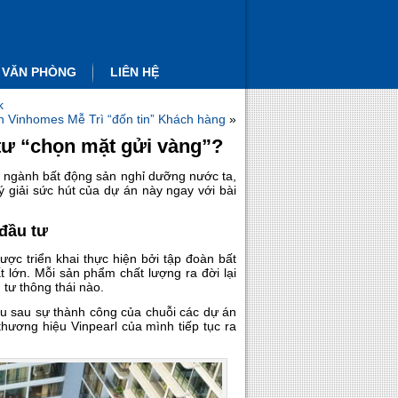
 VĂN PHÒNG
LIÊN HỆ
k
án Vinhomes Mễ Trì “đốn tin” Khách hàng
»
tư “chọn mặt gửi vàng”?
t ngành bất động sản nghỉ dưỡng nước ta,
 giải sức hút của dự án này ngay với bài
 đầu tư
ợc triển khai thực hiện bởi tập đoàn bất
 lớn. Mỗi sản phẩm chất lượng ra đời lại
 tư thông thái nào.
u sau sự thành công của chuỗi các dự án
hương hiệu Vinpearl của mình tiếp tục ra