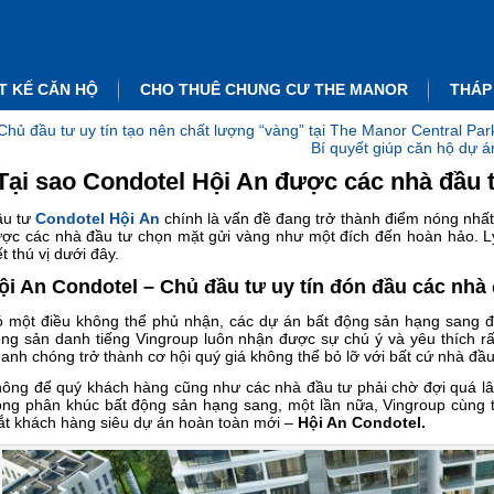
T KẾ CĂN HỘ
CHO THUÊ CHUNG CƯ THE MANOR
THÁP
Chủ đầu tư uy tín tạo nên chất lượng “vàng” tại The Manor Central Par
Bí quyết giúp căn hộ dự 
Tại sao Condotel Hội An được các nhà đầu 
ầu tư
Condotel Hội An
chính là vấn đề đang trở thành điểm nóng nhấ
ợc các nhà đầu tư chọn mặt gửi vàng như một đích đến hoàn hảo. Lý
ết thú vị dưới đây.
ội An Condotel – Chủ đầu tư uy tín đón đầu các nhà
 một điều không thể phủ nhận, các dự án bất động sản hạng sang đư
ng sản danh tiếng Vingroup luôn nhận được sự chú ý và yêu thích rất
anh chóng trở thành cơ hội quý giá không thể bỏ lỡ với bất cứ nhà đầu
ông để quý khách hàng cũng như các nhà đầu tư phải chờ đợi quá lâ
ong phân khúc bất động sản hạng sang, một lần nữa, Vingroup cùng t
t khách hàng siêu dự án hoàn toàn mới –
Hội An Condotel.