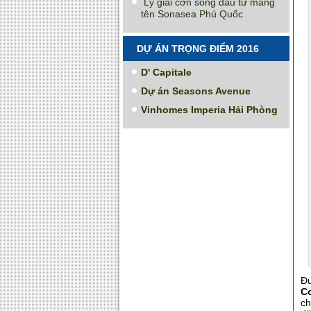
Lý giải cơn sóng đầu tư mang
tên Sonasea Phú Quốc
DỰ ÁN TRỌNG ĐIỂM 2016
D' Capitale
Dự án Seasons Avenue
Vinhomes Imperia Hải Phòng
Đư
C
ch