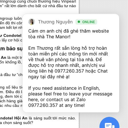
a Vingroup cùng chuỗi thương hiệu Vinpearl
m” rất lớn dành cho bất cứ nhà đầu tư nào
ingroup luôn biết làm “an tâm” những nhà
Thương Nguyễn
ONLINE
iến độ thi công, chất lượng dự án mà ngay
am kết lợi nhuận cũng vô cùng tốt.
Cám ơn anh chị đã ghé thăm website 
ư Condotel Hội An
. Đó là sự kỳ vọng và
tòa nhà The Manor! 

 lấy cơ hội của chính mình.
Em Thương rất sẵn lòng hỗ trợ hoàn 
ảm bảo sự đầu tư
toàn miễn phí các thông tin mới nhất 
 An
là một trong những dự án nhận được
về thuê văn phòng tại tòa nhà. Để 
 khổng lồ, vị trí siêu đẹp, những thiết kế
được hỗ trợ nhanh nhất, anh/chị vui 
lòng liên hệ 
0977.260.357
 hoặc Chat 
à đầu tư “chọn mặt gửi vàng” như một sự
ngay tại đây nhé ạ! 

ng số liệu tích cực về lượng du khách tới
If you need assistance in English, 
m. Điều đó là cơ sở rất lớn cho những kỳ
please feel free to leave your message 
ỡng, đem tới cho Hội An một diện mạo hoàn
here, or contact us at Zalo 
hách hàng giàu có thuộc phân khúc thượng
0977.260.357
 at any time!
ác nhu cầu nghỉ dưỡng của đông đảo quý
ndotel Hội An
là sáng suốt tới mức nào.
ựa chọn sáng suốt?