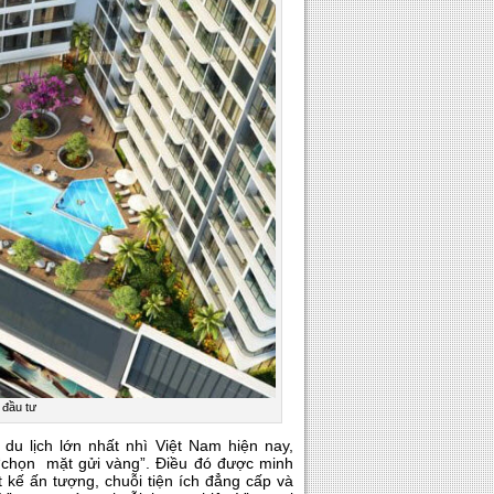
 đầu tư
 du lịch lớn nhất nhì Việt Nam hiện nay,
“chọn mặt gửi vàng”. Điều đó được minh
ết kế ấn tượng, chuỗi tiện ích đẳng cấp và