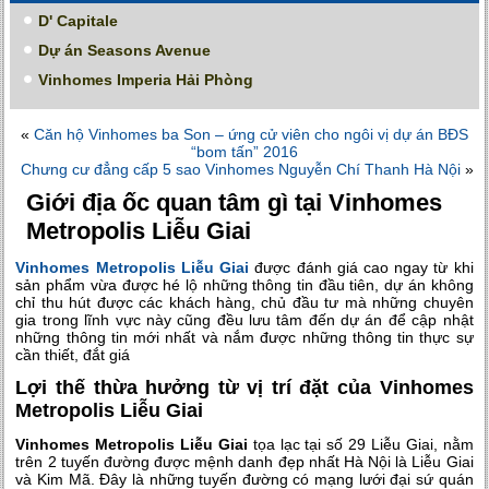
D' Capitale
Dự án Seasons Avenue
Vinhomes Imperia Hải Phòng
«
Căn hộ Vinhomes ba Son – ứng cử viên cho ngôi vị dự án BĐS
“bom tấn” 2016
Chưng cư đẳng cấp 5 sao Vinhomes Nguyễn Chí Thanh Hà Nội
»
Giới địa ốc quan tâm gì tại Vinhomes
Metropolis Liễu Giai
Vinhomes Metropolis Liễu Giai
được đánh giá cao ngay từ khi
sản phẩm vừa được hé lộ những thông tin đầu tiên, dự án không
chỉ thu hút được các khách hàng, chủ đầu tư mà những chuyên
gia trong lĩnh vực này cũng đều lưu tâm đến dự án để cập nhật
những thông tin mới nhất và nắm được những thông tin thực sự
cần thiết, đắt giá
Lợi thế thừa hưởng từ vị trí đặt của Vinhomes
Metropolis Liễu Giai
Vinhomes Metropolis Liễu Giai
tọa lạc tại số 29 Liễu Giai, nằm
trên 2 tuyến đường được mệnh danh đẹp nhất Hà Nội là Liễu Giai
và Kim Mã. Đây là những tuyến đường có mạng lưới đại sứ quán