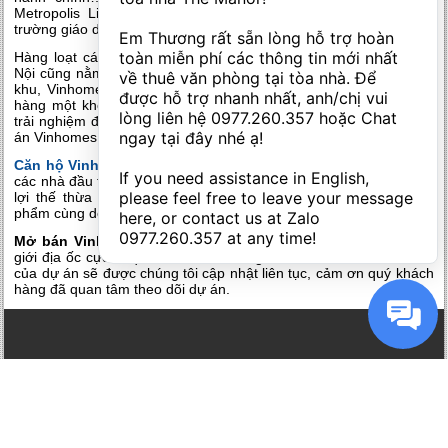
Metropolis Liễu Giai rất cao, thích hợp để xây dựng một môi
trường giáo dục tốt nhất cho thế hệ tương lai
Em Thương rất sẵn lòng hỗ trợ hoàn 
toàn miễn phí các thông tin mới nhất 
Hàng loạt các bệnh viện và khu vui chơi giải trí lớn nhất nhì Hà
Nội cũng nằm gần khu vực này. Kết hợp cùng những tiện ích nội
về thuê văn phòng tại tòa nhà. Để 
khu, Vinhomes Metropolis Liễu Giai sẽ đem đến cho quý khách
được hỗ trợ nhanh nhất, anh/chị vui 
hàng một không gian sống tiện nghi, hiện đại, đầy đủ và những
lòng liên hệ 
0977.260.357
 hoặc Chat 
trải nghiệm đổi mới để tránh nhàm chán không gian chỉ có tại dự
ngay tại đây nhé ạ! 

án Vinhomes Metropolis Liễu Giai
Căn hộ Vinhomes Metropolis Liễu Giai
trở nên đắt giá và được
If you need assistance in English, 
các nhà đầu tư, giới địa ốc cực kì quan tâm và săn đón bởi những
please feel free to leave your message 
lợi thế thừa hưởng vô cùng đắt đỏ và quý giá mà những sản
phẩm cùng dòng dù mất rất nhiều tiền cũng không thể có được.
here, or contact us at Zalo 
0977.260.357
 at any time!
Mở bán Vinhomes Metropolis Liễu Giai
được các nhà đầu tư
giới địa ốc cực kì quan tâm, mọi thông tin chính xác, chi tiết nhất
của dự án sẽ được chúng tôi cập nhật liên tục, cảm ơn quý khách
hàng đã quan tâm theo dõi dự án.