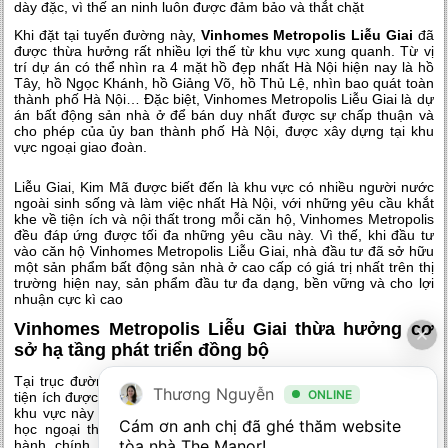
dày đặc, vì thế an ninh luôn được đảm bảo và thắt chặt
Khi đặt tại tuyến đường này,
Vinhomes Metropolis Liễu Giai
đã
được thừa hưởng rất nhiều lợi thế từ khu vực xung quanh. Từ vị
trí dự án có thể nhìn ra 4 mặt hồ đẹp nhất Hà Nội hiện nay là hồ
Tây, hồ Ngọc Khánh, hồ Giảng Võ, hồ Thủ Lệ, nhìn bao quát toàn
thành phố Hà Nội… Đặc biệt, Vinhomes Metropolis Liễu Giai là dự
án bất động sản nhà ở để bán duy nhất được sự chấp thuận và
cho phép của ủy ban thành phố Hà Nội, được xây dựng tại khu
vực ngoại giao đoàn.
Liễu Giai, Kim Mã được biết đến là khu vực có nhiều người nước
ngoài sinh sống và làm việc nhất Hà Nội, với những yêu cầu khắt
khe về tiện ích và nội thất trong mỗi căn hộ, Vinhomes Metropolis
đều đáp ứng được tối đa những yêu cầu này. Vì thế, khi đầu tư
vào căn hộ Vinhomes Metropolis Liễu Giai, nhà đầu tư đã sở hữu
một sản phẩm bất động sản nhà ở cao cấp có giá trị nhất trên thị
trường hiện nay, sản phẩm đầu tư đa dạng, bền vững và cho lợi
nhuận cực kì cao
Vinhomes Metropolis Liễu Giai thừa hưởng cơ
sở hạ tầng phát triển đồng bộ
Tại trục đường Liễu Giai, Kim Mã, một hệ thống cơ sở hạ tầng,
Thương Nguyễn
ONLINE
tiện ích được xây dựng vô cùng hiện đại và đồng bộ. Xung quanh
khu vực này có rất nhiều các trường đại học lớn như trường đại
Cám ơn anh chị đã ghé thăm website 
học ngoại thương, đại học luật, học viện ngoại giao, học viện
tòa nhà The Manor! 

hành chính…vì thế dân trí khu vực quanh dự án Vinhomes