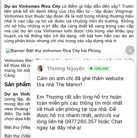
Dự án Vinhomes Riva City
có điểm gì hấp dẫn đến vậy? Trước
tiên phải kể tới danh tiếng của chủ đầu tư – tập đoàn Vingroup.
Vinhomes trực thuộc tập đoàn đã là một trong những thương hiệu
nhà ở cao cấp uy tín và được ưa chuộng trên thị trường. Không
chỉ sở hữu những vị trí đắc địa cùng thiết kế sang trọng cao cấp
mà các dự án của Vinhomes luôn được chú trọng vào khâu quy
hoạch và hệ thống tiện ích đa dạng, nổi bật hơn hẳn các dự án
cùng phân khúc nhưng chỉ chú trọng vào xây dựng nhà ở.
Vinhomes Riva City chính là một trong những sản phẩm tiêu biểu
kế thừa tất cả những ưu điểm của các dự án Vinhomes trước đó,
Thương Nguyễn
ONLINE
mang tới một không gian sống đẳng cấp bậc nhất tại thành phố
Cảng.
Cám ơn anh chị đã ghé thăm website 
tòa nhà The Manor! 

Sản phẩm
biệt thự Vinhomes Riva City
Dự án Vinhomes Riva City
bao gồm các sản phẩm Biệt thự
Em Thương rất sẵn lòng hỗ trợ hoàn 
(song lập, đơn lập), liền kề và Shophouse. Các sản phẩm được
toàn miễn phí các thông tin mới nhất 
mong đợi nhất chính là các căn biệt thự ven sông, sở hữu tầm
về thuê văn phòng tại tòa nhà. Để 
view thoáng và thiết kế sang trọng mang đậm phong cách tân cổ
điển. Dự kiến, các diện tích biệt thự sẽ khá đa dạng, nhiều lựa
được hỗ trợ nhanh nhất, anh/chị vui 
chọn dựa trên nhu cầu và ngân sách của khách hàng.
lòng liên hệ 
0977.260.357
 hoặc Chat 
ngay tại đây nhé ạ! 

Biệt thự (Villas) Đơn lập gồm 2 loại: 250 & 400m2 (dự kiến)
Biệt thự (Villas) Song lập gồm các loại 120 – 160 – 200 – 240m2