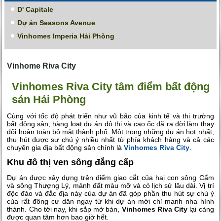
D' Capitale
Dự án Seasons Avenue
Vinhomes Imperia Hải Phòng
Vinhome Riva City
Vinhomes Riva City tâm điểm bất động
sản Hải Phòng
Cùng với tốc độ phát triển như vũ bão của kinh tế và thị trường
bất động sản, hàng loạt dự án đô thị và cao ốc đã ra đời làm thay
đổi hoàn toàn bộ mặt thành phố. Một trong những dự án hot nhất,
thu hút được sự chú ý nhiều nhất từ phía khách hàng và cả các
chuyên gia địa bất động sản chính là
Vinhomes Riva City
.
Khu đô thị ven sông đẳng cấp
Dự án được xây dựng trên điểm giao cắt của hai con sông Cấm
và sông Thượng Lý, mảnh đất màu mỡ và có lịch sử lâu dài. Vị trí
độc đáo và đắc địa này của dự án đã góp phần thu hút sự chú ý
của rất đông cư dân ngay từ khi dự án mới chỉ manh nha hình
thành. Cho tới nay, khi sắp mở bán,
Vinhomes Riva City
lại càng
được quan tâm hơn bao giờ hết.