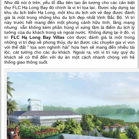
Như đã nói ở trên, yếu tố đầu tiên tạo ấn tượng cho các căn biệt
thự FLC Hạ Long Bay đó chính là vị trí tọa lạc. Được xây dựng tại
khu du lịch biển Hạ Long, một khu du lịch với vẻ đẹp được đánh
giá là một trong những khu du lịch đẹp nhất Vịnh Bắc Bộ. Vị trí
này trước hết mang đến một phong cảnh hữu tình, lãng mạng
nhưng vẫn không kém phần hùng vĩ xứng tầm là điểm du lịch lý
tưởng của du khách trong và ngoài nước. Không dừng lại ở đó, vị
trí
FLC Hạ Long Bay Villas
còn được đánh giá là một trong
những vị trí đẹp về phong thủy, dự án được các chuyên gia ví von
với thế đất “ tọa sơn nghinh hải” hứa hẹn sẽ mang đến nhiều tài
lộc, cát tường cho các du khách. Ngoài ra, với vị trí này quý du
khách sẽ có thể đến với dự án một cách nhanh chóng với hệ
thống giao thông suốt.