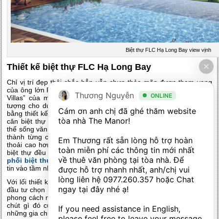
Biệt thự FLC Hạ Long Bay view vịnh
Thiết kế biệt thự FLC Hạ Long Bay
Chỉ vị trí đẹp thôi chắc hẳn vẫn chưa thỏa mãn được tham vọng
của ông lớn FLC cho đứa con cưng mang tên “FLC Hạ Long Bay
Thương Nguyễn
ONLINE
Villas” của mình. Thiết kế các sản phẩm này trước hết tạo ấn
tượng cho du khách và cả các nhà đầu tư trước hết là bởi mặt
Cám ơn anh chị đã ghé thăm website 
bằng thiết kế vô cùng tinh tế trên các khu vực đồi cao. Ở đó, các
tòa nhà The Manor! 

căn biệt thự được xây dựng thành từng cụm, tạo nên một quần
thể sống văn minh và mang tính kết nối. Tuy rằng được xây dựng
thành từng cụm nhưng các vì được xây dựng tại vị trí trên đồi
Em Thương rất sẵn lòng hỗ trợ hoàn 
thoải cao hơn nhiều so với mực nước biển nên hầu hết các căn
toàn miễn phí các thông tin mới nhất 
biệt thự đều không bị che khuất tầm nhìn, bởi vậy là nhà
phân
về thuê văn phòng tại tòa nhà. Để 
phối biệt thự FLC Hạ Long Bay
,
chúng tôi hoàn toàn có thể tự
tin vào tầm nhìn của các căn biệt thự để tư vấn cho khách hàng.
được hỗ trợ nhanh nhất, anh/chị vui 
lòng liên hệ 
0977.260.357
 hoặc Chat 
Với lối thiết kế bên trong các căn
biệt thự FLC Hạ Long Bay
, chủ
ngay tại đây nhé ạ! 

đầu tư chọn hướng xây dựng theo phong cách địa trung hải. Với
phong cách này mỗi căn biệt thự của dự án đều mong trong mình
chút gì đó của sự cổ điên, kỳ bí làm toát lên xu thế sống của
If you need assistance in English, 
những gia chủ đẳng cấp và sang trọng.
please feel free to leave your message 