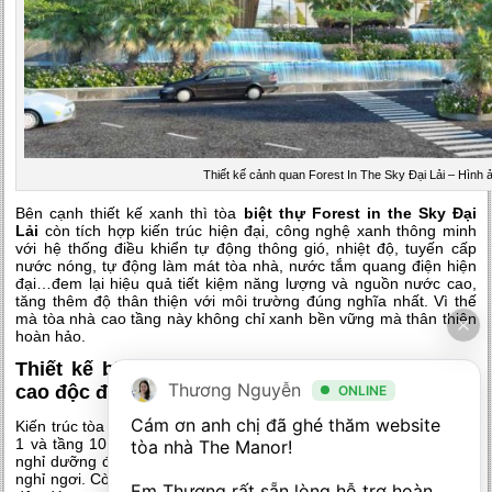
Thiết kế cảnh quan Forest In The Sky Đại Lải – Hình 
Bên cạnh thiết kế xanh thì tòa
biệt thự Forest in the Sky Đại
Lải
còn tích hợp kiến trúc hiện đại, công nghệ xanh thông minh
với hệ thống điều khiển tự động thông gió, nhiệt độ, tuyến cấp
nước nóng, tự động làm mát tòa nhà, nước tắm quang điện hiện
đại…đem lại hiệu quả tiết kiệm năng lượng và nguồn nước cao,
tăng thêm độ thân thiện với môi trường đúng nghĩa nhất. Vì thế
mà tòa nhà cao tầng này không chỉ xanh bền vững mà thân thiện
hoàn hảo.
Thiết kế biệt thự Forest in the Sky Đại Lải trên
Thương Nguyễn
cao độc đáo
ONLINE
Cám ơn anh chị đã ghé thăm website 
Kiến trúc tòa nhà
Forest in the Sky Đại Lải
cao 11 tầng với tầng
1 và tầng 10 là khu vực tiện ích bao gồm đầy đủ những tiện ích
tòa nhà The Manor! 

nghỉ dưỡng đáp ứng nhu cầu cao cấp cho quý khách dừng chân
nghỉ ngơi. Còn lại từ tầng 2- tầng 9 là những căn biệt thự trên cao
Em Thương rất sẵn lòng hỗ trợ hoàn 