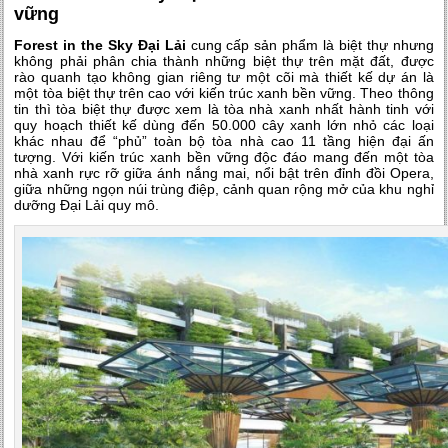
vững
Forest in the Sky Đại Lải
cung cấp sản phẩm là biệt thự nhưng
không phải phân chia thành những biệt thự trên mặt đất, được
rào quanh tạo không gian riêng tư một cõi mà thiết kế dự án là
một tòa biệt thự trên cao với kiến trúc xanh bền vững. Theo thông
tin thì tòa biệt thự được xem là tòa nhà xanh nhất hành tinh với
quy hoạch thiết kế dùng đến 50.000 cây xanh lớn nhỏ các loại
khác nhau để “phủ” toàn bộ tòa nhà cao 11 tầng hiện đại ấn
tượng. Với kiến trúc xanh bền vững độc đáo mang đến một tòa
nhà xanh rực rỡ giữa ánh nắng mai, nổi bật trên đỉnh đồi Opera,
giữa những ngọn núi trùng điệp, cảnh quan rộng mở của khu nghỉ
dưỡng Đại Lải quy mô.