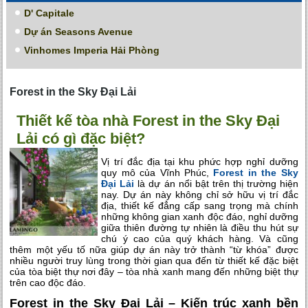
D' Capitale
Dự án Seasons Avenue
Vinhomes Imperia Hải Phòng
Forest in the Sky Đại Lải
Thiết kế tòa nhà Forest in the Sky Đại
Lải có gì đặc biệt?
Vị trí đắc địa tại khu phức hợp nghỉ dưỡng
quy mô của Vĩnh Phúc,
Forest in the Sky
Đại Lải
là dự án nổi bật trên thị trường hiện
nay. Dự án này không chỉ sở hữu vị trí đắc
địa, thiết kế đẳng cấp sang trọng mà chính
những không gian xanh độc đáo, nghỉ dưỡng
giữa thiên đường tự nhiên là điều thu hút sự
chú ý cao của quý khách hàng. Và cũng
thêm một yếu tố nữa giúp dự án này trở thành “từ khóa” được
nhiều người truy lùng trong thời gian qua đến từ thiết kế đặc biệt
của tòa biệt thự nơi đây – tòa nhà xanh mang đến những biệt thự
trên cao độc đáo.
Forest in the Sky Đại Lải – Kiến trúc xanh bền