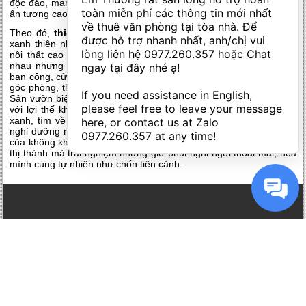
độc đáo, mang đến trải nghiệm không gian nghỉ dưỡng mới lạ và
toàn miễn phí các thông tin mới nhất 
ấn tượng cao chưa từng xuất hiện ở nước ta.
về thuê văn phòng tại tòa nhà. Để 
Theo đó,
thiết kế biệt thự Forest in the Sky
kết hợp hài hòa
được hỗ trợ nhanh nhất, anh/chị vui 
xanh thiên nhiên với phong cách đẳng cấp sang trọng, tích hợp
lòng liên hệ 
0977.260.357
 hoặc Chat 
nội thất cao cấp ấn tượng. Mỗi biệt thự có diện tích rộng khác
nhau nhưng đều dùng kính cường lực thay thế tường cao cùng
ngay tại đây nhé ạ! 

ban công, cửa sổ lớn rộng mở để đón ánh sáng hài hòa đến từng
góc phòng, thiên nhiên tràn ngập mọi ngóc ngách trong biệt thự.
If you need assistance in English, 
Sân vườn biệt thự rộng, cảnh sắc thiên nhiên chan hòa. Kết hợp
please feel free to leave your message 
với lợi thế khu vực xanh thì tòa nhà nâng tầm thêm cảnh quan
xanh, tìm về thiên nhiên nguồn cội, mang đến cho bất kỳ ai khi
here, or contact us at Zalo 
nghỉ dưỡng nơi đây đều cảm nhận được vẻ đẹp của thiên nhiên,
0977.260.357
 at any time!
của không khí trong lành, tinh khôi nhất, bỏ quên những xô bồ nơi
thị thành mà trải nghiệm những giờ phút nghỉ ngơi thoải mái, hòa
mình cùng tự nhiên như chốn tiên cảnh.