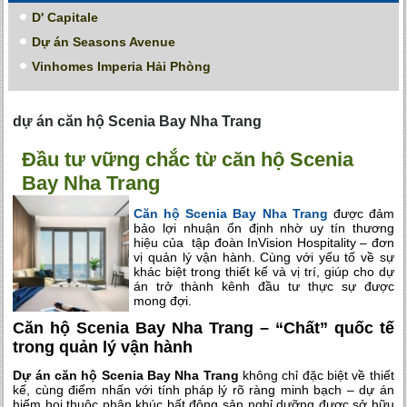
D' Capitale
Dự án Seasons Avenue
Vinhomes Imperia Hải Phòng
dự án căn hộ Scenia Bay Nha Trang
Đầu tư vững chắc từ căn hộ Scenia
Bay Nha Trang
Căn hộ Scenia Bay Nha Trang
được đảm
bảo lợi nhuận ổn định nhờ uy tín thương
hiệu của tập đoàn InVision Hospitality – đơn
vị quản lý vận hành. Cùng với yếu tố về sự
khác biệt trong thiết kế và vị trí, giúp cho dự
án trở thành kênh đầu tư thực sự được
mong đợi.
Căn hộ Scenia Bay Nha Trang – “Chất” quốc tế
trong quản lý vận hành
Dự án căn hộ Scenia Bay Nha Trang
không chỉ đặc biệt về thiết
kế, cùng điểm nhấn với tính pháp lý rõ ràng minh bạch – dự án
hiếm hoi thuộc phân khúc bất động sản nghỉ dưỡng được sở hữu