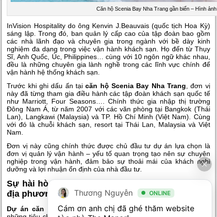
Căn hộ Scenia Bay Nha Trang gần biển – Hình ảnh
InVision Hospitality do ông Kenvin J.Beauvais (quốc tịch Hoa Kỳ)
sáng lập. Trong đó, ban quản lý cấp cao của tập đoàn bao gồm
các nhà lãnh đạo và chuyên gia trong ngành với bề dày kinh
nghiệm đa dạng trong việc vận hành khách sạn. Họ đến từ Thụy
Sĩ, Anh Quốc, Úc, Philippines… cùng với 10 ngôn ngữ khác nhau,
đều là những chuyên gia lành nghề trong các lĩnh vực chính để
vận hành hệ thống khách sạn.
Trước khi ghi dấu ấn tại
căn hộ Scenia Bay Nha Trang
, đơn vị
này đã từng tham gia điều hành các tập đoàn khách sạn quốc tế
như Marriott, Four Seasons…. Chính thức gia nhập thị trường
Đông Nam Á, từ năm 2007 với các văn phòng tại Bangkok (Thái
Lan), Langkawi (Malaysia) và TP. Hồ Chí Minh (Việt Nam). Cùng
với đó là chuỗi khách sạn, resort tại Thái Lan, Malaysia và Việt
Nam.
Đơn vị này cũng chính thức được chủ đầu tư dự án lựa chọn là
đơn vị quản lý vận hành – yếu tố quan trọng tạo nên sự chuyên
nghiệp trong vận hành, đảm bảo sự thoải mái của khách nghỉ
dưỡng và lợi nhuận ổn định của nhà đầu tư.
Sự hài hòa giữa các chuẩn mực quốc tế và tính
Thương Nguyễn
địa phương
ONLINE
Cám ơn anh chị đã ghé thăm website 
Dự án căn hộ Scenia Bay Nha Trang
không chỉ dừng lại ở
những tiêu chuẩn quản lý chung của quốc tế, đơn vị quản lý vẫn