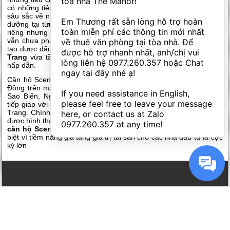
tòa nhà The Manor! 

có những tiêu chuẩn mang yếu tố địa phương, bởi sự thấu hiểu
sâu sắc về nguyên lý vận hành của các dự án bất động sản nghỉ
Em Thương rất sẵn lòng hỗ trợ hoàn 
dưỡng tại từng khu vực địa lý khác nhau, rằng có đủ tiêu chuẩn
toàn miễn phí các thông tin mới nhất 
riêng nhưng không có những trải nghiệm mang tính bản địa thì
vẫn chưa phải là tốt. Đó chính là yếu tố giúp cho dự án thực sự
về thuê văn phòng tại tòa nhà. Để 
tạo được dấu ấn, bên cạnh đó g
iá bán căn hộ Scenia Bay Nha
được hỗ trợ nhanh nhất, anh/chị vui 
Trang
vừa tầm tài chính đã mang đến một kênh đầu tư thật sự
lòng liên hệ 
0977.260.357
 hoặc Chat 
hấp dẫn.
ngay tại đây nhé ạ! 

Căn hộ Scenia Bay Nha Trang tọa lạc tại số 25 – 26 Phạm Văn
Đồng trên mảnh đất rộng 7.666 m2, với bốn mặt tiền hướng ra:
If you need assistance in English, 
Sao Biển, Nguyễn Biểu,Phạm Ngọc Thạch, trong đó mặt chính
please feel free to leave your message 
tiếp giáp với đường Phạm Văn Đồng, là con đường sát biển Nha
Trang. Chính nhờ vị trí đắt giá và khả năng sở hữu căn hộ lâu dài,
here, or contact us at Zalo 
được hình thành đơn vị, dưới sự quản lý mang chuẩn quốc tế, các
0977.260.357
 at any time!
căn hộ Scenia Bay Nha Trang
hứa hẹn sẽ tạo nên sức hút đặc
biệt vì tiềm năng gia tăng giá trị tài sản cho các nhà đầu tư là cực
kỳ lớn