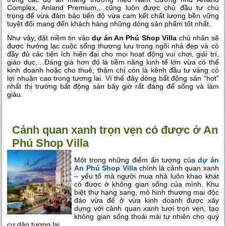
Complex, Anland Premium,…cũng luôn được chủ đầu tư chú
trọng để vừa đảm bảo tiến độ vừa cam kết chất lượng bền vững
tuyệt đối mang đến khách hàng những dòng sản phẩm tốt nhất.
Như vậy, đặt niềm tin vào
dự án An Phú Shop Villa
chủ nhân sẽ
được hưởng lạc cuộc sống thượng lưu trong ngôi nhà đẹp và có
đầy đủ các tiện ích hiện đại cho mọi hoạt động vui chơi, giải trí,
giáo dục,…Đáng giá hơn đó là tiềm năng kinh tế lớn vừa có thể
kinh doanh hoặc cho thuê, thậm chí còn là kênh đầu tư vàng có
lợi nhuận cao trong tương lai. Vì thế đây dòng bất động sản “hot”
nhất thị trường bất động sản bây giờ rất đáng để sống và làm
giàu.
Cảnh quan xanh trọn vẹn có được ở An
Phú Shop Villa
Một trong những điểm ấn tượng của
dự án
An Phú Shop Villa
chính là cảnh quan xanh
– yếu tố mà người mua nhà luôn khao khát
có được ở không gian sống của mình. Khu
biệt thự hạng sang, mô hinh thương mại độc
đáo vừa để ở vừa kinh doanh được xây
dựng với cảnh quan xanh tươi trọn vẹn, tạo
không gian sống thoải mái tự nhiên cho quý
cư dân tương lai.