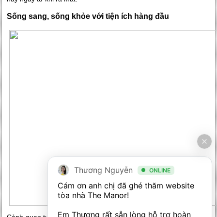
Sống sang, sống khỏe với tiện ích hàng đầu
Thương Nguyễn
ONLINE
Cám ơn anh chị đã ghé thăm website 
tòa nhà The Manor! 

Em Thương rất sẵn lòng hỗ trợ hoàn 
Cảnh quan tự nhiên trọn vẹn mang lại cuộc sống an lành cho quý