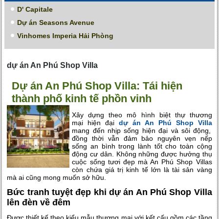
D' Capitale
Dự án Seasons Avenue
Vinhomes Imperia Hải Phòng
dự án An Phú Shop Villa
Dự án An Phú Shop Villa: Tái hiện
thành phố kinh tế phồn vinh
Xây dựng theo mô hình biệt thự thương
mại hiện đại
dự án An Phú Shop Villa
mang đến nhịp sống hiện đại và sôi động,
đồng thời vẫn đảm bảo nguyên vẹn nếp
sống an bình trong lành tốt cho toàn cộng
động cư dân. Không những được hưởng thụ
cuộc sống tươi đẹp mà An Phú Shop Villas
còn chứa giá trị kinh tế lớn là tài sản vàng
mà ai cũng mong muốn sở hữu.
Bức tranh tuyệt đẹp khi dự án An Phú Shop Villa
lên đèn về đêm
Được thiết kế theo kiểu mẫu thương mại với kết cấu gồm các tầng