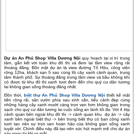
Dự án An Phú Shop Villa Dương Nội
quy hoạch tại vị trí trung
tâm, gắn kết với toàn khu đô thị và đem lại tầm view rộng rãi
thoáng đãng. Bốn mặt dự án là view đường Tố Hữu, công viên
rộng 12ha, khách sạn 5 sao cùng lõi cây xanh cảnh quan, trung
tâm thành phố. Sự thoáng đãng trong tầm view và bầu không khí
có được từ khu đô thị xanh tươi đem đến cho quý cư dân tương
lai không gian sống thoáng đãng nhất.
Đồn thời,
biệt thự An Phú Shop Villa Dương Nội
thiết kế mặt
tiền rộng rãi, sân vườn phía sau xinh xắn, tiểu cảnh đẹp cùng
những hàng cây xanh mướt càng trọn vẹn hơn không gian trong
sạch cho quý cư dân tương lai cuộc sống an lành tối đa. Với 4 lớp
cảnh quan bên ngoài khu đô thị -> cảnh quan khu dự án -> cây
xanh bên ngoài biệt thự -> bên trong biệt thự có ban công xanh
tươi tạo nên sự trọn vẹn hoàn hảo của không gian sống xanh
tuyệt vời. Chính điều này đã tạo nên sức hút mạnh mẽ cho dự án
này ngay từ khi ra mắt.