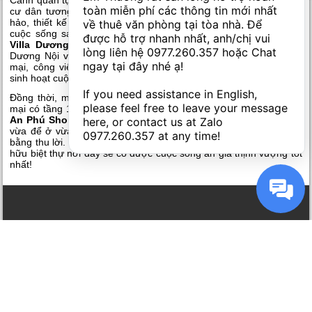
toàn miễn phí các thông tin mới nhất 
cư dân tương lai đồng thời hệ thống tiện ích được đầu tư hoàn
hảo, thiết kế xây dựng chỉ cách vài bước chân thêm hoàn thiện
về thuê văn phòng tại tòa nhà. Để 
cuộc sống sang, cao cấp cho mọi nhà ở
dự án An Phú Shop
được hỗ trợ nhanh nhất, anh/chị vui 
Villa Dương Nội
. Những tiện ích hàng đầu có tại khu đô thị
lòng liên hệ 
0977.260.357
 hoặc Chat 
Dương Nội và riêng khu biệt thư như bể bơi, trung tâm thương
ngay tại đây nhé ạ! 

mại, công viên, khu vui chơi, bệnh viện…đáp ứng mọi nhu cầu
sinh hoạt cuộc sống cho quý cư dân tương lai.
If you need assistance in English, 
Đồng thời, mô hình thiết kế độc đáo theo dạng biệt thự thương
please feel free to leave your message 
mại có tầng 1 làm mặt bằng kinh doanh, tầng 2 trở lên để ở của
An Phú Shop Villa Dương Nội
sẽ tạo điều kiện cho chủ sở hữu
here, or contact us at Zalo 
vừa để ở vừa có thể kinh doanh theo ý muốn hay cho thuê mặt
0977.260.357
 at any time!
bằng thu lời. Kết hợp hình thức thiết kế 2 trong 1 như thế, chủ sở
hữu biệt thự nơi đây sẽ có được cuộc sống an gia thịnh vượng tốt
nhất!