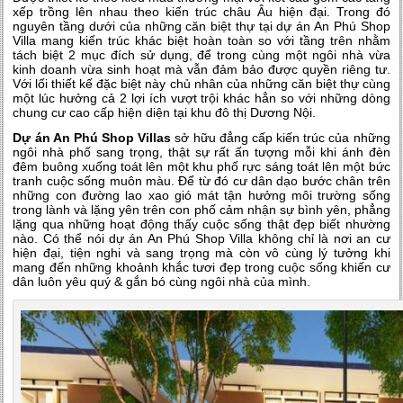
xếp trồng lên nhau theo kiến trúc châu Âu hiện đại. Trong đó
nguyên tầng dưới của những căn biệt thự tại dự án An Phú Shop
Villa mang kiến trúc khác biệt hoàn toàn so với tầng trên nhằm
tách biệt 2 mục đích sử dụng, để trong cùng một ngôi nhà vừa
kinh doanh vừa sinh hoạt mà vẫn đảm bảo được quyền riêng tư.
Với lối thiết kế đặc biệt này chủ nhân của những căn biệt thự cùng
một lúc hưởng cả 2 lợi ích vượt trội khác hẳn so với những dòng
chung cư cao cấp hiện diện tại khu đô thị Dương Nội.
Dự án An Phú Shop Villas
sở hữu đẳng cấp kiến trúc của những
ngôi nhà phố sang trọng, thật sự rất ấn tượng mỗi khi ánh đèn
đêm buông xuống toát lên một khu phố rực sáng toát lên một bức
tranh cuộc sống muôn màu. Để từ đó cư dân dạo bước chân trên
những con đường lao xao gió mát tận hưởng môi trường sống
trong lành và lặng yên trên con phố cảm nhận sự bình yên, phẳng
lặng qua những hoạt động thấy cuộc sống thật đẹp biết nhường
nào. Có thể nói dự án An Phú Shop Villa không chỉ là nơi an cư
hiện đại, tiện nghi và sang trọng mà còn vô cùng lý tưởng khi
mang đến những khoảnh khắc tươi đẹp trong cuộc sống khiến cư
dân luôn yêu quý & gắn bó cùng ngôi nhà của mình.