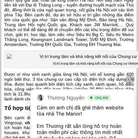
liền kề với Đại lộ Thăng Long – tuyến đường huyết mạch của Thủ
đô, đồng thời là cửa ngõ quan trọng, nối giữa Hà Nội với các tỉnh
phía Tây. Bên cạnh đó, dự án sở hữu vị trí gần những địa điểm
lớn của quốc gia như: Sân vân động Mỹ Đình, Bảo tàng Hà Nội,
Trung tâm Hội nghị Quốc gia, Khách sạn JW Marriott,… Quý
khách có thể dễ dàng để di chuyển đến các khu trọng điểm để vui
chơi, giải trí, học tập, làm việc như Siêu thị Big C, Siêu thị Metro
Thăng Long, Keangnam Landmark Tower, SVĐ Mỹ Đình, Trường
Amsterdam, Trường ĐH Quốc Gia, Trường ĐH Thương Mại.
Vị trí trung tâm và khả năng kết nối của Chung cư Vin
Được ví như vịnh xanh giữa lòng Hà Nội, với số lượng gần 400
ngôi biệt thự, 3 tòa chung cư cao cấp có diện tích xây dựng chỉ
6ha, được bao quanh bởi diện tích cây xanh, cảnh quan, hồ điều
hòa, công viên lên đến hơn 10ha (chiếm 36.8%) trên tổng diện
tích là 31.8ha. Điều này đảm bảo không gian thoáng đãng, trong
Thương Nguyễn
ONLINE
lành dành cho quý cư dân.
Cám ơn anh chị đã ghé thăm website 
Tổ hợp tiện ích tiện nghi
tòa nhà The Manor! 

Bên cạnh đó, thừa hưởng tiềm lực tài chính vững mạnh từ
Vingroup,
chung cư Vinhomes Green Bay
sở hữu tổ hợp tiện
Em Thương rất sẵn lòng hỗ trợ hoàn 
ích hoàn hảo với 66 chuỗi tiện ích đẳng cấp nội khu như: shop
toàn miễn phí các thông tin mới nhất 
houses, khu vui chơi giải trí, bể bơi, phòng tập thể thao, sân chơi
cho trẻ em, bệnh viện quốc tế Vinmec, trương học Vinschool,…Có