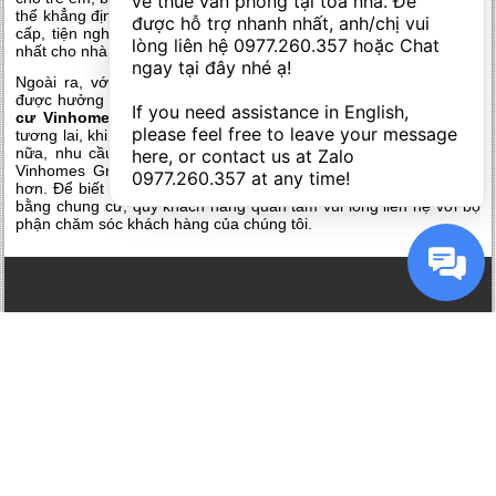
về thuê văn phòng tại tòa nhà. Để 
thể khẳng định, dự án được tạo nặn để trở thành siêu phẩm đẳng
được hỗ trợ nhanh nhất, anh/chị vui 
cấp, tiện nghi phục vụ quý khách hàng và đem lại lợi nhuận cao
lòng liên hệ 
0977.260.357
 hoặc Chat 
nhất cho nhà đầu tư.
ngay tại đây nhé ạ! 

Ngoài ra, với chính sách bán hàng ưu đãi, các nhà đầu tư sẽ
được hưởng những chế độ đãi ngộ bất ngờ khi đầu tư vào
chung
If you need assistance in English, 
cư Vinhomes Green Bay Mễ Trì
, tiềm năng sinh lời lớn trong
please feel free to leave your message 
tương lai, khi mà khu vực phía Tây Thủ đô phát triển sầm uất hơn
nữa, nhu cầu nhà ở sẽ tăng cao. Do đó, đầu tư vào chung cư
here, or contact us at Zalo 
Vinhomes Green Bay là cơ hội sinh lời không thể nào hấp dẫn
0977.260.357
 at any time!
hơn. Để biết thêm thông tin chi tiết về chính sách bán hàng, mặt
bằng chung cư, quý khách hàng quan tâm vui lòng liên hệ với bộ
phận chăm sóc khách hàng của chúng tôi.