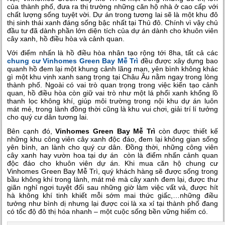
của thành phố, đưa ra thị trường những căn hộ nhà ở cao cấp với
chất lượng sống tuyệt vời. Dự án trong tương lai sẽ là một khu đô
thị sinh thái xanh đáng sống bậc nhất tại Thủ đô. Chính vì vậy chủ
đầu tư đã dành phần lớn diện tích của dự án dành cho khuôn viên
cây xanh, hồ điều hòa và cảnh quan.
Với điểm nhấn là hồ điều hòa nhân tạo rộng tới 8ha, tất cả các
chung cư Vinhomes Green Bay Mễ Trì
đều được xây dựng bao
quanh hồ đem lại một khung cảnh lãng mạn, yên bình không khác
gì một khu vịnh xanh sang trọng tại Châu Âu nằm ngay trong lòng
thành phố. Ngoài có vai trò quan trọng trong việc kiến tạo cảnh
quan, hồ điều hòa còn giữ vai trò như một lá phổi xanh khổng lồ
thanh lọc không khí, giúp môi trường trong nội khu dự án luôn
mát mẻ, trong lành đồng thời cũng là khu vui chơi, giải trí lí tưởng
cho quý cư dân tương lai.
Bên cạnh đó,
Vinhomes Green Bay Mễ Trì
còn được thiết kế
những khu công viên cây xanh độc đáo, đem lại không gian sống
yên bình, an lành cho quý cư dân. Đồng thời, những công viên
cây xanh hay vườn hoa tại dự án còn là điểm nhấn cảnh quan
độc đáo cho khuôn viên dự án. Khi mua căn hộ chung cư
Vinhomes Green Bay Mễ Trì, quý khách hàng sẽ được sống trong
bầu không khí trong lành, mát mẻ mà cây xanh đem lại, được thư
giãn nghỉ ngơi tuyệt đối sau những giờ làm việc vất vả, được hít
hà không khí tinh khiết mỗi sớm mai thức giấc,…những điều
tưởng như bình dị nhưng lại được coi là xa xỉ tại thành phố đang
có tốc độ đô thị hóa nhanh – một cuộc sống bền vững hiếm có.