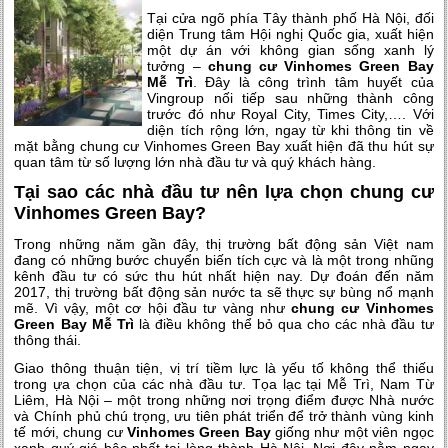
Tại cửa ngõ phía Tây thành phố Hà Nội, đối
diện Trung tâm Hội nghị Quốc gia, xuất hiện
một dự án với không gian sống xanh lý
tưởng –
chung cư Vinhomes Green Bay
Mễ Trì
. Đây là công trình tâm huyết của
Vingroup nối tiếp sau những thành công
trước đó như Royal City, Times City,…. Với
diện tích rộng lớn, ngay từ khi thông tin về
mặt bằng chung cư Vinhomes Green Bay xuất hiện đã thu hút sự
quan tâm từ số lượng lớn nhà đầu tư và quý khách hàng.
Tại sao các nhà đầu tư nên lựa chọn chung cư
Vinhomes Green Bay?
Trong những năm gần đây, thị trường bất động sản Việt nam
đang có những bước chuyển biến tích cực và là một trong nhũng
kênh đầu tư có sức thu hút nhất hiện nay. Dự đoán đến năm
2017, thị trường bất động sản nước ta sẽ thực sự bùng nổ mạnh
mẽ. Vì vậy, một cơ hội đầu tư vàng như
chung cư Vinhomes
Green Bay Mễ Trì
là điều không thể bỏ qua cho các nhà đầu tư
thông thái.
Giao thông thuận tiện, vị trí tiềm lực là yếu tố không thể thiếu
trong ựa chọn của các nhà đầu tư. Tọa lạc tại Mễ Trì, Nam Từ
Liêm, Hà Nội – một trong những nơi trọng điểm được Nhà nước
và Chính phủ chú trọng, ưu tiên phát triển để trở thành vùng kinh
tế mới, chung cư
Vinhomes Green Bay
giống như một viên ngọc
xanh quý giá bậc nhất tại lòng thành Hà Nội. Nơi đây nằm ngay