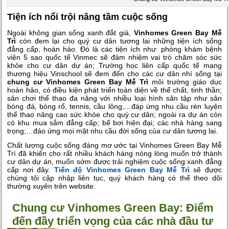
Tiện ích nổi trội nâng tầm cuộc sống
Ngoài không gian sống xanh đắt giá,
Vinhomes Green Bay Mễ
Trì
còn đem lại cho quý cư dân tương lai những tiện ích sống
đẳng cấp, hoàn hảo. Đó là các tiện ích như: phòng khám bệnh
viện 5 sao quốc tế Vinmec sẽ đảm nhiệm vai trò chăm sóc sức
khỏe cho cư dân dự án; Trường học liên cấp quốc tế mang
thương hiệu Vinschool sẽ đem đến cho các cư dân nhí sống tại
chung cư Vinhomes Green Bay Mễ Trì
môi trường giáo dục
hoàn hảo, có điều kiện phát triển toàn diện về thể chất, tinh thần;
sân chơi thể thao đa năng với nhiều loại hình sân tập như sân
bóng đá, bóng rổ, tennis, cầu lông,…đáp ứng nhu cầu rèn luyện
thể thao nâng cao sức khỏe cho quý cư dân; ngoài ra dự án còn
có khu mua sắm đẳng cấp; bể bơi hiện đại; các nhà hàng sang
trọng;…đáo ứng mọi mặt nhu cầu đời sống của cư dân tương lai.
Chất lượng cuộc sống đáng mơ ước tại Vinhomes Green Bay Mễ
Trì đã khiến cho rất nhiều khách hàng nóng lòng muốn trở thành
cư dân dự án, muốn sớm được trải nghiệm cuộc sống xanh đẳng
cấp nơi đây.
Tiến độ Vinhomes Green Bay Mễ Trì
sẽ được
chúng tôi cập nhập liên tục, quý khách hàng có thể theo dõi
thường xuyên trên website.
Chung cư Vinhomes Green Bay: Điểm
đến đầy triển vọng của các nhà đầu tư