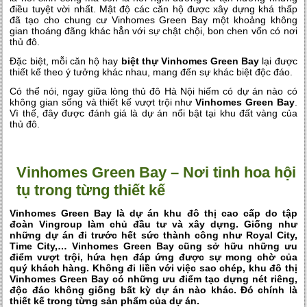
điều tuyệt vời nhất. Mật độ các căn hộ được xây dựng khá thấp
đã tạo cho chung cư Vinhomes Green Bay một khoảng không
gian thoáng đãng khác hẳn với sự chật chội, bon chen vốn có nơi
thủ đô.
Đặc biệt, mỗi căn hộ hay
biệt thự Vinhomes Green Bay
lại được
thiết kế theo ý tưởng khác nhau, mang đến sự khác biệt độc đáo.
Có thể nói, ngay giữa lòng thủ đô Hà Nội hiếm có dự án nào có
không gian sống và thiết kế vượt trội như
Vinhomes Green Bay
.
Vì thế, đây được đánh giá là dự án nổi bật tại khu đất vàng của
thủ đô.
Vinhomes Green Bay – Nơi tinh hoa hội
tụ trong từng thiết kế
Vinhomes Green Bay là dự án khu đô thị cao cấp do tập
đoàn Vingroup làm chủ đầu tư và xây dựng. Giống như
những dự án đi trước hết sức thành công như Royal City,
Time City,… Vinhomes Green Bay cũng sở hữu những ưu
điểm vượt trội, hứa hẹn đáp ứng được sự mong chờ của
quý khách hàng. Không đi liền với việc sao chép, khu đô thị
Vinhomes Green Bay có những ưu điểm tạo dựng nét riêng,
độc đáo không giống bất kỳ dự án nào khác. Đó chính là
thiết kế trong từng sản phẩm của dự án.