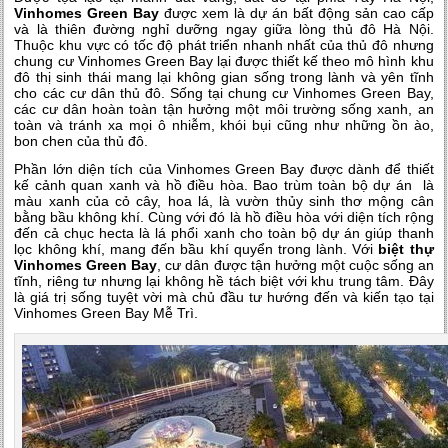
Vinhomes Green Bay
được xem là dự án bất động sản cao cấp
và là thiên đường nghỉ dưỡng ngay giữa lòng thủ đô Hà Nội.
Thuộc khu vực có tốc độ phát triển nhanh nhất của thủ đô nhưng
chung cư Vinhomes Green Bay lại được thiết kế theo mô hình khu
đô thị sinh thái mang lại không gian sống trong lành và yên tĩnh
cho các cư dân thủ đô. Sống tại chung cư Vinhomes Green Bay,
các cư dân hoàn toàn tận hưởng một môi trường sống xanh, an
toàn và tránh xa mọi ô nhiễm, khói bụi cũng như những ồn ào,
bon chen của thủ đô.
Phần lớn diện tích của Vinhomes Green Bay được dành để thiết
kế cảnh quan xanh và hồ điều hòa. Bao trùm toàn bộ dự án là
màu xanh của cỏ cây, hoa lá, là vườn thủy sinh thơ mộng cân
bằng bầu không khí. Cùng với đó là hồ điều hòa với diện tích rộng
đến cả chục hecta là lá phổi xanh cho toàn bộ dự án giúp thanh
lọc không khí, mang đến bầu khí quyển trong lành. Với
biệt thự
Vinhomes Green Bay
, cư dân được tận hưởng một cuộc sống an
tĩnh, riêng tư nhưng lại không hề tách biệt với khu trung tâm. Đây
là giá trị sống tuyệt vời mà chủ đầu tư hướng đến và kiến tạo tại
Vinhomes Green Bay Mễ Trì.