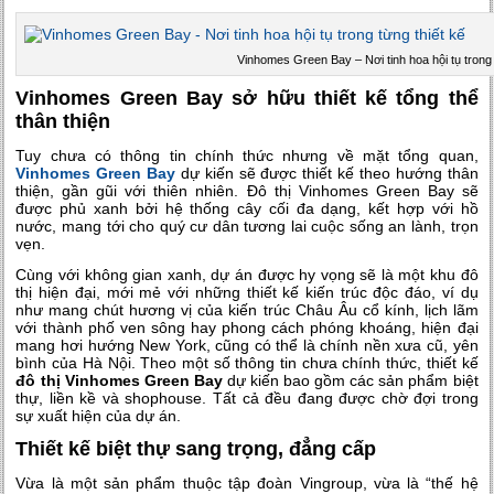
Vinhomes Green Bay – Nơi tinh hoa hội tụ trong 
Vinhomes Green Bay sở hữu thiết kế tổng thể
thân thiện
Tuy chưa có thông tin chính thức nhưng về mặt tổng quan,
Vinhomes Green Bay
dự kiến sẽ được thiết kế theo hướng thân
thiện, gần gũi với thiên nhiên. Đô thị Vinhomes Green Bay sẽ
được phủ xanh bởi hệ thống cây cối đa dạng, kết hợp với hồ
nước, mang tới cho quý cư dân tương lai cuộc sống an lành, trọn
vẹn.
Cùng với không gian xanh, dự án được hy vọng sẽ là một khu đô
thị hiện đại, mới mẻ với những thiết kế kiến trúc độc đáo, ví dụ
như mang chút hương vị của kiến trúc Châu Âu cổ kính, lịch lãm
với thành phố ven sông hay phong cách phóng khoáng, hiện đại
mang hơi hướng New York, cũng có thể là chính nền xưa cũ, yên
bình của Hà Nội. Theo một số thông tin chưa chính thức, thiết kế
đô thị Vinhomes Green Bay
dự kiến bao gồm các sản phẩm biệt
thự, liền kề và shophouse. Tất cả đều đang được chờ đợi trong
sự xuất hiện của dự án.
Thiết kế biệt thự sang trọng, đẳng cấp
Vừa là một sản phẩm thuộc tập đoàn Vingroup, vừa là “thế hệ