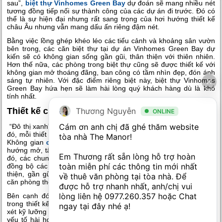
sau”,
biệt thự Vinhomes Green Bay
dự đoán sẽ mang nhiều nét
tương đồng tiếp nối sự thành công của các dự án đi trước. Đó có
thể là sự hiện đại nhưng rất sang trọng của hơi hướng thiết kế
châu Âu nhưng vẫn mang dấu ấn riêng đậm nét.
Bằng việc lồng ghép khéo léo các tiểu cảnh và khoảng sân vườn
bên trong, các căn biệt thự tại dự án Vinhomes Green Bay dự
kiến sẽ có không gian sống gần gũi, thân thiện với thiên nhiên.
Hơn thế nữa, các phòng trong biệt thự cũng sẽ được thiết kế với
không gian mở thoáng đãng, ban công có tầm nhìn đẹp, đón ánh
sáng tự nhiên. Với đặc điểm riêng biệt này, biệt thự Vinhomes
Green Bay hứa hẹn sẽ làm hài lòng quý khách hàng dù là khó
tính nhất.
Thiết kế chung cư hài hòa, hợp phong thủy
Thương Nguyễn
ONLINE
Cám ơn anh chị đã ghé thăm website 
“Đô thị xanh” dự kiến là mục tiêu thiết kế của tổng thể dự án. Do
đó, mỗi thiết kế nhỏ luôn được chú trọng đến yếu tố thiên nhiên.
tòa nhà The Manor! 

Không gian
chung cư Vinhomes Green Bay
sẽ phát triển theo
hướng mở, tận dụng tối đa ánh sáng tự nhiên. Để làm được điều
Em Thương rất sẵn lòng hỗ trợ hoàn 
đó, các chung cư dự kiến được thiết kế xẻ nhiều khe ánh sáng,
toàn miễn phí các thông tin mới nhất 
đồng bộ các tiện ích và công năng, vừa tiết kiệm điện vừa thân
thiện, gần gũi với môi trường. Đồng thời, những điểm này giúp
về thuê văn phòng tại tòa nhà. Để 
căn phòng thoáng đãng và trong lành hơn.
được hỗ trợ nhanh nhất, anh/chị vui 
lòng liên hệ 
0977.260.357
 hoặc Chat 
Bên cạnh đó, yếu tố phong thuỷ cũng cực kỳ được quan tâm
trong thiết kế của căn hộ. Các vật dụng, nội thất đều được xem
ngay tại đây nhé ạ! 

xét kỹ lưỡng từ chất liệu, kiểu dáng đến màu sắc nhằm đảm bảo
yếu tố hài hoà cho không gian căn phòng, đồng thời cũng phải