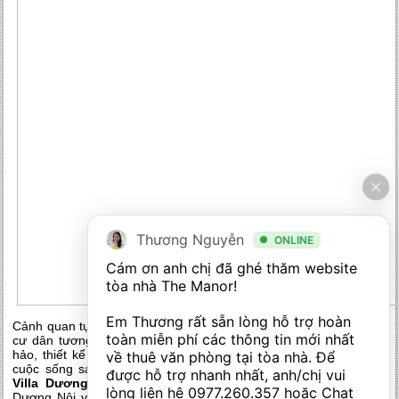
Thương Nguyễn
ONLINE
Cám ơn anh chị đã ghé thăm website 
tòa nhà The Manor! 

Em Thương rất sẵn lòng hỗ trợ hoàn 
Cảnh quan tự nhiên trọn vẹn mang lại cuộc sống an lành cho quý
toàn miễn phí các thông tin mới nhất 
cư dân tương lai đồng thời hệ thống tiện ích được đầu tư hoàn
hảo, thiết kế xây dựng chỉ cách vài bước chân thêm hoàn thiện
về thuê văn phòng tại tòa nhà. Để 
cuộc sống sang, cao cấp cho mọi nhà ở
dự án An Phú Shop
được hỗ trợ nhanh nhất, anh/chị vui 
Villa Dương Nội
. Những tiện ích hàng đầu có tại khu đô thị
lòng liên hệ 
0977.260.357
 hoặc Chat 
Dương Nội và riêng khu biệt thư như bể bơi, trung tâm thương