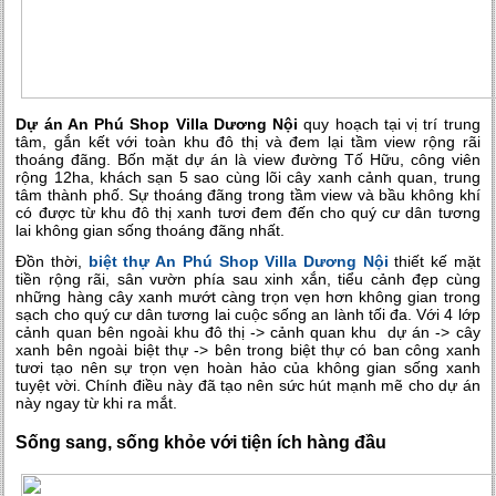
Dự án An Phú Shop Villa Dương Nội
quy hoạch tại vị trí trung
tâm, gắn kết với toàn khu đô thị và đem lại tầm view rộng rãi
thoáng đãng. Bốn mặt dự án là view đường Tố Hữu, công viên
rộng 12ha, khách sạn 5 sao cùng lõi cây xanh cảnh quan, trung
tâm thành phố. Sự thoáng đãng trong tầm view và bầu không khí
có được từ khu đô thị xanh tươi đem đến cho quý cư dân tương
lai không gian sống thoáng đãng nhất.
Đồn thời,
biệt thự An Phú Shop Villa Dương Nội
thiết kế mặt
tiền rộng rãi, sân vườn phía sau xinh xắn, tiểu cảnh đẹp cùng
những hàng cây xanh mướt càng trọn vẹn hơn không gian trong
sạch cho quý cư dân tương lai cuộc sống an lành tối đa. Với 4 lớp
cảnh quan bên ngoài khu đô thị -> cảnh quan khu dự án -> cây
xanh bên ngoài biệt thự -> bên trong biệt thự có ban công xanh
tươi tạo nên sự trọn vẹn hoàn hảo của không gian sống xanh
tuyệt vời. Chính điều này đã tạo nên sức hút mạnh mẽ cho dự án
này ngay từ khi ra mắt.
Sống sang, sống khỏe với tiện ích hàng đầu