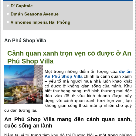
D' Capitale
Dự án Seasons Avenue
Vinhomes Imperia Hải Phòng
An Phú Shop Villa
Cảnh quan xanh trọn vẹn có được ở An
Phú Shop Villa
Một trong những điểm ấn tượng của
dự án
An Phú Shop Villa
chính là cảnh quan xanh
– yếu tố mà người mua nhà luôn khao khát
có được ở không gian sống của mình. Khu
biệt thự hạng sang, mô hinh thương mại độc
đáo vừa để ở vừa kinh doanh được xây
dựng với cảnh quan xanh tươi trọn vẹn, tạo
không gian sống thoải mái tự nhiên cho quý
cư dân tương lai.
An Phú Shop Villa mang đến cảnh quan xanh,
cuộc sống an lành
Nằm tại vị trí trung tâm khu đô thị Dương Nội – một trong những