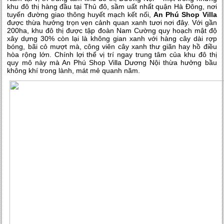
khu đô thị hàng đầu tại Thủ đô, sầm uất nhất quận Hà Đông, nơi
tuyến đường giao thông huyết mạch kết nối,
An Phú Shop Villa
được thừa hưởng trọn vẹn cảnh quan xanh tươi nơi đây. Với gần
200ha, khu đô thị được tập đoàn Nam Cường quy hoạch mật độ
xây dựng 30% còn lại là không gian xanh với hàng cây dài rợp
bóng, bãi cỏ mượt mà, công viên cây xanh thư giãn hay hồ điều
hòa rộng lớn. Chính lợi thế vị trí ngay trung tâm của khu đô thị
quy mô này mà An Phú Shop Villa Dương Nội thừa hưởng bầu
không khí trong lành, mát mẻ quanh năm.