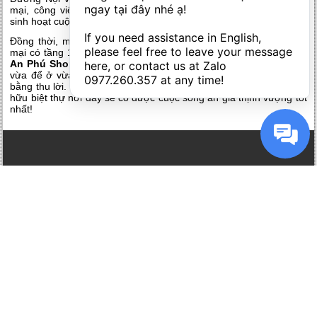
ngay tại đây nhé ạ! 

mại, công viên, khu vui chơi, bệnh viện…đáp ứng mọi nhu cầu
sinh hoạt cuộc sống cho quý cư dân tương lai.
If you need assistance in English, 
Đồng thời, mô hình thiết kế độc đáo theo dạng biệt thự thương
please feel free to leave your message 
mại có tầng 1 làm mặt bằng kinh doanh, tầng 2 trở lên để ở của
An Phú Shop Villa Dương Nội
sẽ tạo điều kiện cho chủ sở hữu
here, or contact us at Zalo 
vừa để ở vừa có thể kinh doanh theo ý muốn hay cho thuê mặt
0977.260.357
 at any time!
bằng thu lời. Kết hợp hình thức thiết kế 2 trong 1 như thế, chủ sở
hữu biệt thự nơi đây sẽ có được cuộc sống an gia thịnh vượng tốt
nhất!