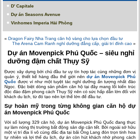
D' Capitale
Dự án Seasons Avenue
Vinhomes Imperia Hải Phòng
«
Dragon Fairy Nha Trang căn hộ vàng cho lựa chọn đầu tư
The Arena Cam Ranh nghỉ dưỡng đẳng cấp, giải trí đỉnh cao
»
Dự án Movenpick Phú Quốc – siêu nghỉ
dưỡng đậm chất Thụy Sỹ
Được xây dựng bởi chủ đầu tư uy tín hợp tác cùng những đơn vị
quản ý, thiết kế hàng đầu thế giới nên
dự án Movenpick Phú
Quốc
được ví như một tuyệt tác nghỉ dưỡng ấn tượng nhất đảo
Ngọc. Đặc biệt dòng sản phẩm căn hộ tại đây mang lối kiến trúc
độc đáo đậm phong cách Thụy Sỹ nên có sức hấp dẫn lớn đối với
khách du lịch, từ đó tạo nên lợi thế lớn để đầu tư.
Sự hoàn mỹ trong từng không gian căn hộ dự
án Movenpick Phú Quốc
Với số lượng 329 căn hộ,
dự án Movenpick Phú Quốc
đang thực
sự làm nóng thị trường bất động sản dịp cận tết. Bởi ngoài sở hữu
một vị trí địa lí vô cùng đắc địa tại bãi Ông Lang đón trọn tinh hoa
tự nhiên và lợi thế du lịch, dự án còn hút khách nhờ phong cách