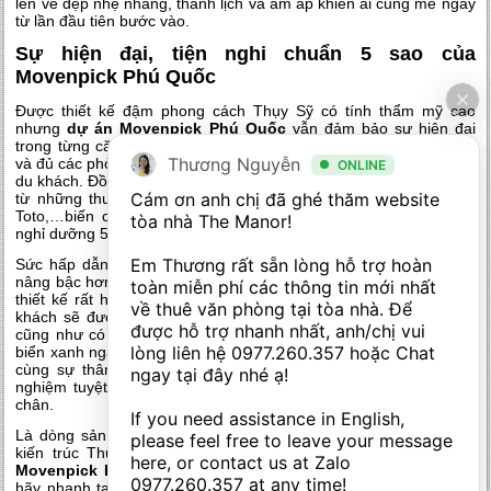
lên vẻ đẹp nhẹ nhàng, thanh lịch và ấm áp khiến ai cũng mê ngay
từ lần đầu tiên bước vào.
Sự hiện đại, tiện nghi chuẩn 5 sao của
Movenpick Phú Quốc
Được thiết kế đậm phong cách Thụy Sỹ có tính thẩm mỹ cao
nhưng
dự án Movenpick Phú Quốc
vẫn đảm bảo sự hiện đại
trong từng căn hộ. Các căn gồm nhiều mức diện tích khác nhau
Thương Nguyễn
và đủ các phòng chức năng đáp ứng mọi nhu cầu nghỉ dưỡng của
ONLINE
du khách. Đồng thời nội thất trong từng không gian được chọn lựa
Cám ơn anh chị đã ghé thăm website 
từ những thương hiệu nổi tiếng hàng đầu thế giới như: Kohler,
Toto,…biến căn hộ trở nên sang trọng và trở thành sản phẩm
tòa nhà The Manor! 

nghỉ dưỡng 5 sao nổi bật nhất Phú Quốc.
Em Thương rất sẵn lòng hỗ trợ hoàn 
Sức hấp dẫn của căn hộ dự án Movenpick Phú Quốc còn được
nâng bậc hơn nữa khi tất cả các căn đều sở hữu tầm view biển và
toàn miễn phí các thông tin mới nhất 
thiết kế rất hòa hợp với tự nhiên. Từ đó nghỉ dưỡng tại đây du
về thuê văn phòng tại tòa nhà. Để 
khách sẽ được cảm nhận trọn vẹn những tinh hoa của tự nhiên
được hỗ trợ nhanh nhất, anh/chị vui 
cũng như có thể chiêm ngưỡng vẻ đẹp quyến rũ, mộng mơ của
lòng liên hệ 
0977.260.357
 hoặc Chat 
biển xanh ngay tại chính căn hộ. Với phong cách hiện đại kết hợp
cùng sự thân thiện với thiên nhiên hứa hẹn sẽ mang đến trải
ngay tại đây nhé ạ! 

nghiệm tuyệt vời chưa từng có thu hút đông đảo du khách dừng
chân.
If you need assistance in English, 
Là dòng sản phẩm nghỉ dưỡng cao cấp mang đậm phong cách
please feel free to leave your message 
kiến trúc Thụy Sỹ rất hút khách, cộng với
giá căn hộ dự án
here, or contact us at Zalo 
Movenpick Phú Quốc
hấp dẫn chỉ từ 600 triệu quý khách hàng
0977.260.357
 at any time!
hãy nhanh tay đặt mua ngay để không bỏ lỡ cơ hội sở hữu suất