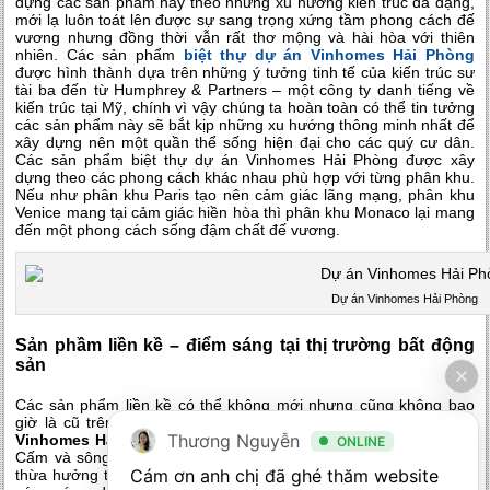
dựng các sản phẩm này theo những xu hướng kiến trúc đa dạng,
mới lạ luôn toát lên được sự sang trọng xứng tầm phong cách đế
vương nhưng đồng thời vẫn rất thơ mộng và hài hòa với thiên
nhiên. Các sản phẩm
biệt thự dự án Vinhomes Hải Phòng
được hình thành dựa trên những ý tưởng tinh tế của kiến trúc sư
tài ba đến từ Humphrey & Partners – một công ty danh tiếng về
kiến trúc tại Mỹ, chính vì vậy chúng ta hoàn toàn có thể tin tưởng
các sản phẩm này sẽ bắt kịp những xu hướng thông minh nhất để
xây dựng nên một quần thể sống hiện đại cho các quý cư dân.
Các sản phẩm biệt thự dự án Vinhomes Hải Phòng được xây
dựng theo các phong cách khác nhau phù hợp với từng phân khu.
Nếu như phân khu Paris tạo nên cảm giác lãng mạng, phân khu
Venice mang tại cảm giác hiền hòa thì phân khu Monaco lại mang
đến một phong cách sống đậm chất đế vương.
Dự án Vinhomes Hải Phòng
Sản phầm liền kề – điểm sáng tại thị trường bất động
sản
Các sản phẩm liền kề có thể không mới nhưng cũng không bao
giờ là cũ trên thị trường bất động sản. Bên cạnh đó tại
dự án
Thương Nguyễn
Vinhomes Hải Phòng
chủ đầu tư đã xây dựng gần bờ sông Cửa
ONLINE
Cấm và sông Thượng Lý, nhờ vậy loại hình sản phẩm này được
Cám ơn anh chị đã ghé thăm website 
thừa hưởng trọn vẹn những giá trị mà vị trí mang đến cho dự án,