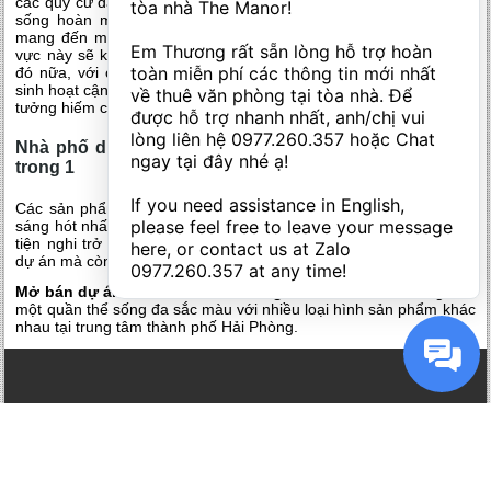
các quý cư dân của sản phẩm này sẽ được trải nghiệm một cuộc
tòa nhà The Manor! 

sống hoàn mỹ hơn. Ngoài ra, các các sản phẩm liền kề cũng
mang đến mộc cuộc sống gắn kết cho các quý cư dân. Tại khu
Em Thương rất sẵn lòng hỗ trợ hoàn 
vực này sẽ không còn là cuộc sống buồn chán nhà nào biết nhà
toàn miễn phí các thông tin mới nhất 
đó nữa, với cách thiết kế các căn nhà sát nhau với khoảng sân
sinh hoạt cận kề sẽ tạo nên một cuộc sống sinh hoạt cộng đồng lý
về thuê văn phòng tại tòa nhà. Để 
tưởng hiếm có trong dự án.
được hỗ trợ nhanh nhất, anh/chị vui 
lòng liên hệ 
0977.260.357
 hoặc Chat 
Nhà phố dự án Vinhomes Hải Phòng – kênh đầu tư 2
ngay tại đây nhé ạ! 

trong 1
If you need assistance in English, 
Các sản phẩm nhà phố tại dự án đang là một trong những điểm
please feel free to leave your message 
sáng hót nhất trên thị trường. Sản phẩm này không chỉ mang tính
tiện nghi trở thành một trong những tiện ích không thể thiếu cho
here, or contact us at Zalo 
dự án mà còn mang lại cơ hội sinh lời cho các nhà đầu tư.
0977.260.357
 at any time!
Mở bán dự án Vinhomes Hải Phòng
là chủ đầu tư đã mang đến
một quần thể sống đa sắc màu với nhiều loại hình sản phẩm khác
nhau tại trung tâm thành phố Hải Phòng.