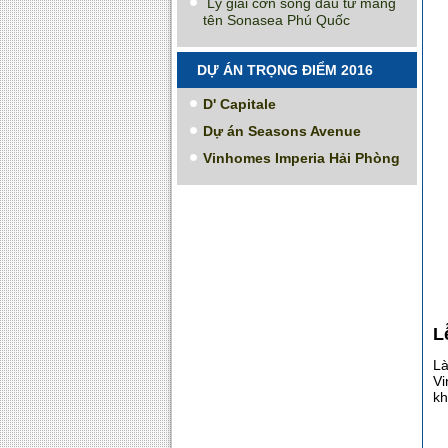
Lý giải cơn sóng đầu tư mang
tên Sonasea Phú Quốc
DỰ ÁN TRỌNG ĐIỂM 2016
D' Capitale
Dự án Seasons Avenue
Vinhomes Imperia Hải Phòng
L
Là
Vi
kh