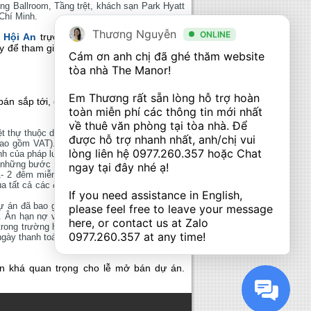
ng Ballroom, Tầng trệt, khách sạn Park Hyatt
Chí Minh.
Thương Nguyễn
ONLINE
s Hội An
trực tiếp thông qua website của
ày để tham gia một trong những lễ mở bán
Cám ơn anh chị đã ghé thăm website 
tòa nhà The Manor! 

Em Thương rất sẵn lòng hỗ trợ hoàn 
án sắp tới, chúng tôi xin cung cấp những
toàn miễn phí các thông tin mới nhất 
về thuê văn phòng tại tòa nhà. Để 
ệt thự thuộc dự án sẽ chắc chắn thu về khoản
được hỗ trợ nhanh nhất, anh/chị vui 
ao gồm VAT). Một lưu ý đó là khách hàng sẽ
lòng liên hệ 
0977.260.357
 hoặc Chat 
h của pháp luật.
g những bước như ký thỏa thuận đặt cọc, hợp
ngay tại đây nhé ạ! 

2 đêm miễn phí tại biệt thự ). Đặc biệt khi
a tất cả các đợt thanh toán đúng thời hạn sẽ
If you need assistance in English, 
dự án đã bao gồm VAT trong vòng 5 – 20 năm
please feel free to leave your message 
n. Ân hạn nợ và miễn phí trả nợ trước hạn 12
here, or contact us at Zalo 
ạn trong trường hợp dưới 100% sẽ được hưởng
0977.260.357
 at any time!
ngày thanh toán trước hạn
in khá quan trọng cho lễ mở bán dự án.