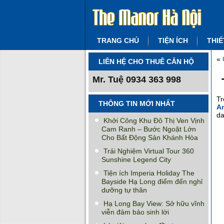
TRANG CHỦ
TIỆN ÍCH
THIẾ
«
LIÊN HỆ CHO THUÊ CĂN HỘ
Mr. Tuệ
0934 363 998
Tr
THÔNG TIN MỚI NHẤT
A
da
Khởi Công Khu Đô Thị Ven Vịnh
Cam Ranh – Bước Ngoặt Lớn
Cho Bất Động Sản Khánh Hòa
Trải Nghiệm Virtual Tour 360
Sunshine Legend City
Tiện ích Imperia Holiday The
Bayside Hạ Long điểm đến nghỉ
dưỡng tự thân
Hạ Long Bay View: Sở hữu vĩnh
viễn đảm bảo sinh lời