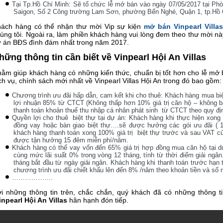
Tại Tp.Hồ Chí Minh: Sẽ tổ chức lễ mở bán vào ngày 07/05/2017 tại Phò
Saigon, Số 2 Công trường Lam Sơn, phường Bến Nghé, Quận 1, tp.Hồ 
ách hàng có thể nhận thư mời Vip sự kiện
mở bán Vinpearl Villa
úng tôi. Ngoài ra, làm phiền khách hàng vui lòng đem theo thư mời n
 án BĐS đình đám nhất trong năm 2017.
hững thông tin cần biết về Vinpearl Hội An Villas
ằm giúp khách hàng có những kiến thức, chuẩn bị tốt hơn cho lễ mở b
ch vụ, chính sách mới nhất về Vinpearl Villas Hội An trong đó bao gồm:
Chương trình ưu đãi hấp dẫn, cam kết khi cho thuê: Khách hàng mua bi
lợi nhuận 85% từ CTCT (Không thấp hơn 10% giá trị căn hộ – không b
thanh toán khoản thuế thu nhập cá nhân phát sinh từ CTCT theo quy địn
Quyền lợi cho thuê biệt thự tại dự án: Khách hàng khi thực hiện xon
đồng vay hoặc bàn giao biệt thự….sẽ được hưởng các gói ưu đãi ( 1- 
khách hàng thanh toán xong 100% giá trị biệt thự trước và sau VAT củ
được tận hưởng 15 đêm miễn phí/năm.
Khách hàng có thể vay vốn đến 65% giá trị hợp đồng mua căn hộ tại 
cùng mức lãi suất 0% trong vòng 12 tháng, tính từ thời điểm giải ngâ
tháng bắt đầu từ ngày giải ngân. Khách hàng khi thanh toán trước h
chương trình ưu đãi chiết khấu lên đến 8% /năm theo khoản tiền và số 
……………….
i những thông tin trên, chắc chắn, quý khách đã có những thông t
inpearl Hội An Villas
hân hạnh đón tiếp.