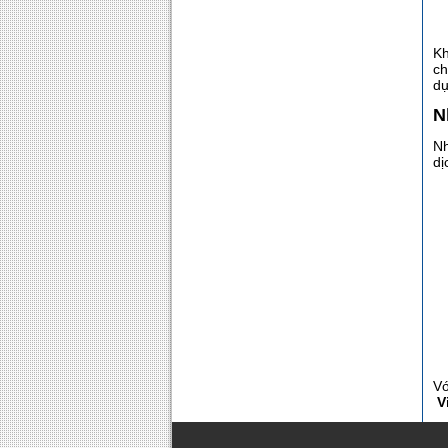
Kh
ch
dự
N
Nh
dị
Vớ
V