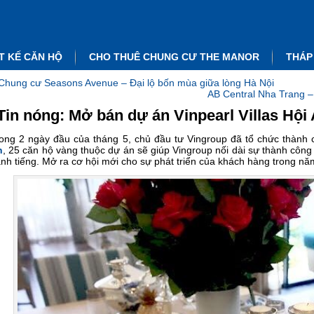
T KẾ CĂN HỘ
CHO THUÊ CHUNG CƯ THE MANOR
THÁP
Chung cư Seasons Avenue – Đại lộ bốn mùa giữa lòng Hà Nội
AB Central Nha Trang –
Tin nóng: Mở bán dự án Vinpearl Villas Hội
ong 2 ngày đầu của tháng 5, chủ đầu tư Vingroup đã tổ chức thành
n
, 25 căn hộ vàng thuộc dự án sẽ giúp Vingroup nối dài sự thành công 
nh tiếng. Mở ra cơ hội mới cho sự phát triển của khách hàng trong nă