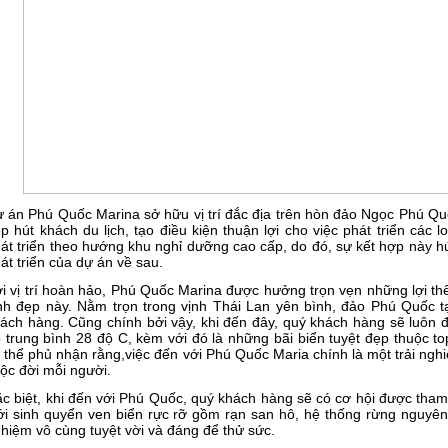
 án Phú Quốc Marina sở hữu vị trí đắc địa trên hòn đảo Ngọc Phú Quố
p hút khách du lịch, tạo điều kiện thuận lợi cho việc phát triển các 
át triển theo hướng khu nghỉ dưỡng cao cấp, do đó, sự kết hợp này hứa
át triển của dự án về sau.
i vị trí hoàn hảo, Phú Quốc Marina được hưởng trọn vẹn những lợi thế
nh đẹp này. Nằm trọn trong vịnh Thái Lan yên bình, đảo Phú Quốc 
ách hàng. Cũng chính bởi vậy, khi đến đây, quý khách hàng sẽ luôn đư
 trung bình 28 độ C, kèm với đó là những bãi biển tuyệt đẹp thuộc t
 thể phủ nhận rằng,việc đến với Phú Quốc Maria chính là một trải ngh
ộc đời mỗi người.
c biệt, khi đến với Phú Quốc, quý khách hàng sẽ có cơ hội được tham
ới sinh quyển ven biển rực rỡ gồm rạn san hô, hệ thống rừng nguyên
hiệm vô cùng tuyệt vời và đáng để thử sức.