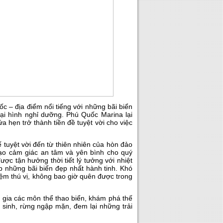
c – địa điểm nổi tiếng với những bãi biển
loại hình nghỉ dưỡng. Phú Quốc Marina lại
 hẹn trở thành tiền đề tuyệt vời cho việc
 tuyệt vời đến từ thiên nhiên của hòn đảo
tạo cảm giác an tâm và yên bình cho quý
ợc tận hưởng thời tiết lý tưởng với nhiệt
op những bãi biển đẹp nhất hành tinh. Khó
iệm thú vị, không bao giờ quên được trong
 gia các môn thể thao biển, khám phá thế
 sinh, rừng ngập mặn, đem lại những trải