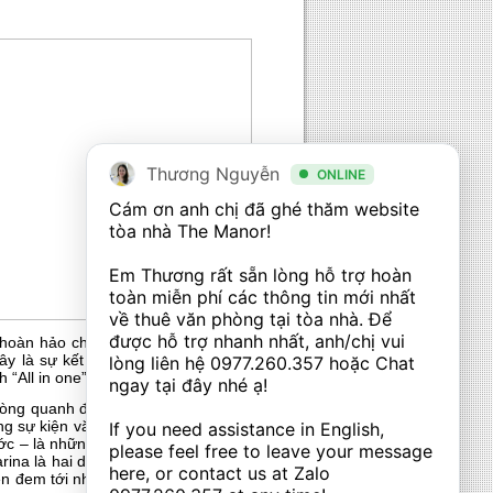
Thương Nguyễn
ONLINE
Cám ơn anh chị đã ghé thăm website 
tòa nhà The Manor! 

Em Thương rất sẵn lòng hỗ trợ hoàn 
toàn miễn phí các thông tin mới nhất 
về thuê văn phòng tại tòa nhà. Để 
được hỗ trợ nhanh nhất, anh/chị vui 
i, hoàn hảo cho những chuyến nghỉ dưỡng,
ây là sự kết hợp hoàn hảo giữa khu nghỉ
lòng liên hệ 
0977.260.357
 hoặc Chat 
h “All in one” mà chủ đầu tư hướng tới.
ngay tại đây nhé ạ! 

vòng quanh đảo bằng đại lộ rộng 68m, tạo
ng sự kiện văn hoá sôi động nhất trên đảo
If you need assistance in English, 
c – là những khu vui chơi đẳng cấp, hiện
please feel free to leave your message 
rina là hai dự án không kém phần nổi bật
here, or contact us at Zalo 
ẹn đem tới những điều bất ngờ không kém