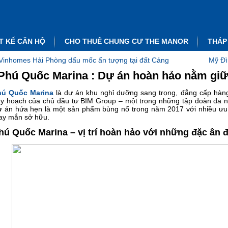
T KẾ CĂN HỘ
CHO THUÊ CHUNG CƯ THE MANOR
THÁP
Vinhomes Hải Phòng dấu mốc ấn tượng tại đất Cảng
Mỹ Đì
Phú Quốc Marina : Dự án hoàn hảo nằm gi
hú Quốc Marina
là dự án khu nghỉ dưỡng sang trọng, đẳng cấp hàn
y hoạch của chủ đầu tư BIM Group – một trong những tập đoàn đa n
 án hứa hẹn là một sản phẩm bùng nổ trong năm 2017 với nhiều ưu 
y mắn sở hữu.
hú Quốc Marina – vị trí hoàn hảo với những đặc ân đ