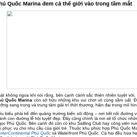
hú Quốc Marina đem cả thế giới vào trong tầm mắt
ật không ngoa khi nói rằng, bên cạnh cảnh sắc thiên nhiên tuyệt vờ
hú Quốc Marina
còn sở hữu những khu vui chơi vô cùng sầm uất. Đ
ỡng sang trọng và trung tâm giải trí thời thượng, hiện đại trong mô hìn
êu biểu phải kể đến quảng trường biển sôi động – nơi kết nối đường 
ành con đường lễ hội tuyệt đẹp. Đây cũng chính là nơi sẽ tổ chức nhữ
ọc Phú Quốc. Bên cạnh đó còn có khu Sailling Club hay công viên nướ
i phục vụ cho nhu cầu của giới trẻ. Thuộc khu phức hợp Phú Quốc Ma
InterContinental Phú Quốc
và Waterfront Phú Quốc. Cả hai đều hứa h