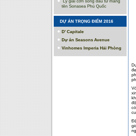
Lý giải cơn sóng đầu tư mang
tên Sonasea Phú Quốc
DỰ ÁN TRỌNG ĐIỂM 2016
D' Capitale
Dự án Seasons Avenue
Vinhomes Imperia Hải Phòng
Dự
đẹ
ph
ph
Vớ
xi
kh
độ
có
cu
Đặ
gi
ng