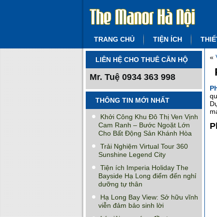
TRANG CHỦ
TIỆN ÍCH
THIẾ
«
LIÊN HỆ CHO THUÊ CĂN HỘ
Mr. Tuệ
0934 363 998
P
qu
THÔNG TIN MỚI NHẤT
Dự
ma
Khởi Công Khu Đô Thị Ven Vịnh
Cam Ranh – Bước Ngoặt Lớn
P
Cho Bất Động Sản Khánh Hòa
Trải Nghiệm Virtual Tour 360
Sunshine Legend City
Tiện ích Imperia Holiday The
Bayside Hạ Long điểm đến nghỉ
dưỡng tự thân
Hạ Long Bay View: Sở hữu vĩnh
viễn đảm bảo sinh lời