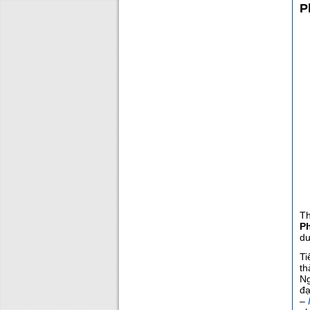
P
Th
P
dư
Ti
th
Ng
đạ
–