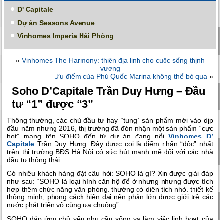
D' Capitale
Dự án Seasons Avenue
Vinhomes Imperia Hải Phòng
«
Vinhomes The Harmony: thiên địa linh cho cuộc sống thịnh
vượng
Ưu điểm của Phú Quốc Marina không thể bỏ qua
»
Soho D’Capitale Trần Duy Hưng – Đầu
tư “1” được “3”
Thông thường, các chủ đầu tư hay “tung” sản phẩm mới vào dịp
đầu năm nhưng 2016, thị trường đã đón nhận một sản phẩm “cực
hot” mang tên SOHO đến từ dự án đang nổi
Vinhomes D’
Capitale
Trần Duy Hưng. Đây được coi là điểm nhấn “độc” nhất
trên thị trường BĐS Hà Nội có sức hút mạnh mẽ đối với các nhà
đầu tư thông thái.
Có nhiều khách hàng đặt câu hỏi: SOHO là gì? Xin được giải đáp
như sau: “SOHO là loại hình căn hộ để ở nhưng nhưng được tích
hợp thêm chức năng văn phòng, thường có diện tích nhỏ, thiết kế
thông minh, phong cách hiện đại nên phần lớn được giới trẻ các
nước phát triển vô cùng ưa chuộng”
SOHO đáp ứng chủ yếu nhu cầu sống và làm việc linh hoạt của