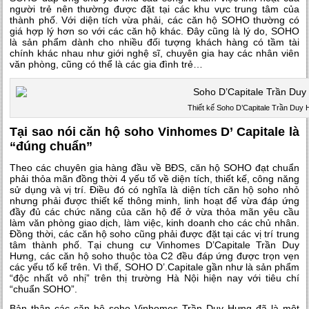
người trẻ nên thường được đặt tại các khu vực trung tâm của
thành phố. Với diện tích vừa phải, các căn hộ SOHO thường có
giá hợp lý hơn so với các căn hộ khác. Đây cũng là lý do, SOHO
là sản phẩm dành cho nhiều đối tượng khách hàng có tầm tài
chính khác nhau như giới nghệ sĩ, chuyên gia hay các nhân viên
văn phòng, cũng có thể là các gia đình trẻ…
Thiết kế Soho D’Capitale Trần Duy
Tại sao nói căn hộ soho Vinhomes D’ Capitale là
“đúng chuẩn”
Theo các chuyên gia hàng đầu về BĐS, căn hộ SOHO đạt chuẩn
phải thỏa mãn đồng thời 4 yếu tố về diện tích, thiết kế, công năng
sử dụng và vị trí. Điều đó có nghĩa là diện tích căn hộ soho nhỏ
nhưng phải được thiết kế thông minh, linh hoạt để vừa đáp ứng
đầy đủ các chức năng của căn hộ để ở vừa thỏa mãn yêu cầu
làm văn phòng giao dịch, làm việc, kinh doanh cho các chủ nhân.
Đồng thời, các căn hộ soho cũng phải được đặt tại các vị trí trung
tâm thành phố. Tại chung cư Vinhomes D’Capitale Trần Duy
Hưng, các căn hộ soho thuộc tòa C2 đều đáp ứng được trọn vẹn
các yếu tố kể trên. Vì thế, SOHO D’.Capitale gần như là sản phẩm
“độc nhất vô nhị” trên thị trường Hà Nội hiện nay với tiêu chí
“chuẩn SOHO”.
Bản thân các căn hộ soho Vinhomes Trần Duy Hưng đã là một