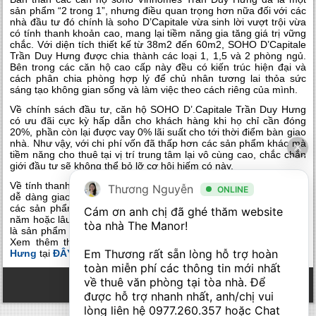
sản phẩm “2 trong 1”, nhưng điều quan trọng hơn nữa đối với các
nhà đầu tư đó chính là soho D’Capitale vừa sinh lời vượt trội vừa
có tính thanh khoản cao, mang lại tiềm năng gia tăng giá trị vững
chắc. Với diện tích thiết kế từ 38m2 đến 60m2, SOHO D’Capitale
Trần Duy Hưng được chia thành các loại 1, 1,5 và 2 phòng ngủ.
Bên trong các căn hộ cao cấp này đều có kiến trúc hiện đại và
cách phân chia phòng hợp lý để chủ nhân tương lai thỏa sức
sáng tạo không gian sống và làm việc theo cách riêng của mình.
Về chính sách đầu tư, căn hộ SOHO D’.Capitale Trần Duy Hưng
có ưu đãi cực kỳ hấp dẫn cho khách hàng khi họ chỉ cần đóng
20%, phần còn lại được vay 0% lãi suất cho tới thời điểm bàn giao
nhà. Như vậy, với chi phí vốn đã thấp hơn các sản phẩm khác mà
tiềm năng cho thuê tại vị trí trung tâm lại vô cùng cao, chắc chắn
giới đầu tư sẽ không thể bỏ lỡ cơ hội hiếm có này.
Về tính thanh khoản, căn hộ SOHO D’Capitale Trần Duy Hưng rất
Thương Nguyễn
ONLINE
dễ dàng giao dịch mua đi bán lại trong vòng 1-3 tháng trong khi
các sản phẩm bất động sản khác có thể sẽ mất 6 tháng đến 1
Cám ơn anh chị đã ghé thăm website 
năm hoặc lâu hơn nữa. Xét về tất cả các yếu tố đều cho thấy đây
tòa nhà The Manor! 

là sản phẩm đầu tư không thể tuyệt vời hơn trong năm 2017 này.
Xem thêm thông tin tòa
C3 Vinhomes D’ Capitale Trần Duy
Em Thương rất sẵn lòng hỗ trợ hoàn 
Hưng
tại
ĐÂY
toàn miễn phí các thông tin mới nhất 
về thuê văn phòng tại tòa nhà. Để 
được hỗ trợ nhanh nhất, anh/chị vui 
lòng liên hệ 
0977.260.357
 hoặc Chat 