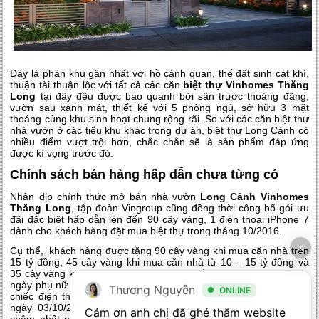
Đây là phân khu gần nhất với hồ cảnh quan, thế đất sinh cát khí,
thuận tài thuận lộc với tất cả các căn
biệt thự Vinhomes Thăng
Long
tại đây đều được bao quanh bởi sân trước thoáng đãng,
vườn sau xanh mát, thiết kế với 5 phòng ngủ, sở hữu 3 mặt
thoáng cùng khu sinh hoạt chung rộng rãi. So với các căn biệt thự
nhà vườn ở các tiểu khu khác trong dự án, biệt thự Long Cảnh có
nhiều điểm vượt trội hơn, chắc chắn sẽ là sản phẩm đáp ứng
được kì vọng trước đó.
Chính sách bán hàng hấp dẫn chưa từng có
Nhân dịp chính thức mở bán nhà vườn
Long Cảnh Vinhomes
Thăng Long
, tập đoàn Vingroup cũng đồng thời công bố gói ưu
đãi đặc biệt hấp dẫn lên đến 90 cây vàng, 1 điện thoại iPhone 7
dành cho khách hàng đặt mua biệt thự trong tháng 10/2016.
Cụ thể, khách hàng được tặng 90 cây vàng khi mua căn nhà trên
15 tỷ đồng, 45 cây vàng khi mua căn nhà từ 10 – 15 tỷ đồng và
35 cây vàng khi mua căn nhà dưới 10 tỷ đồng. Đặc biệt, nhân dịp
ngày phụ nữ Việt Nam 20/10, khách hàng sẽ được tặng thêm một
Thương Nguyễn
ONLINE
chiếc điện thoại Iphone 7 bản 128GB nếu đặt cọc mua mới từ
ngày 03/10/2016 đến hết ngày 20/10/2016 và ký HĐVV/HĐMB
Cám ơn anh chị đã ghé thăm website 
chậm nhất ngày 31/10/2016. Bên cạnh đó, những khách hàng