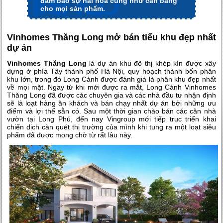
đảm bảo sự hài hòa cũng như cân bằng
cho mọi sản phẩm.
Vinhomes Thăng Long mở bán tiểu khu đẹp nhất
dự án
Vinhomes Thăng Long
là dự án khu đô thị khép kín được xây
dựng ở phía Tây thành phố Hà Nội, quy hoạch thành bốn phân
khu lớn, trong đó Long Cảnh được đánh giá là phân khu đẹp nhất
về mọi mặt. Ngay từ khi mới được ra mắt, Long Cảnh Vinhomes
Thăng Long đã được các chuyên gia và các nhà đầu tư nhận định
sẽ là loạt hàng ăn khách và bán chạy nhất dự án bởi những ưu
điểm và lợi thế sẵn có. Sau một thời gian chào bán các căn nhà
vườn tại Long Phú, đến nay Vingroup mới tiếp trục triển khai
chiến dịch càn quét thị trường của mình khi tung ra một loạt siêu
phẩm đã được mong chờ từ rất lâu này.