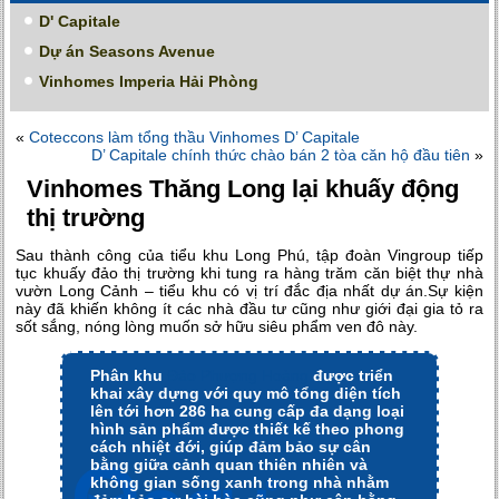
D' Capitale
Dự án Seasons Avenue
Vinhomes Imperia Hải Phòng
«
Coteccons làm tổng thầu Vinhomes D’ Capitale
D’ Capitale chính thức chào bán 2 tòa căn hộ đầu tiên
»
Vinhomes Thăng Long lại khuấy động
thị trường
Sau thành công của tiểu khu Long Phú, tập đoàn Vingroup tiếp
tục khuấy đảo thị trường khi tung ra hàng trăm căn biệt thự nhà
vườn Long Cảnh – tiểu khu có vị trí đắc địa nhất dự án.Sự kiện
này đã khiến không ít các nhà đầu tư cũng như giới đại gia tỏ ra
sốt sắng, nóng lòng muốn sở hữu siêu phẩm ven đô này.
Phân khu
Đảo Phượng Hoàng
được triển
khai xây dựng với quy mô tổng diện tích
lên tới hơn 286 ha cung cấp đa dạng loại
hình sản phẩm được thiết kế theo phong
cách nhiệt đới, giúp đảm bảo sự cân
bằng giữa cảnh quan thiên nhiên và
không gian sống xanh trong nhà nhằm