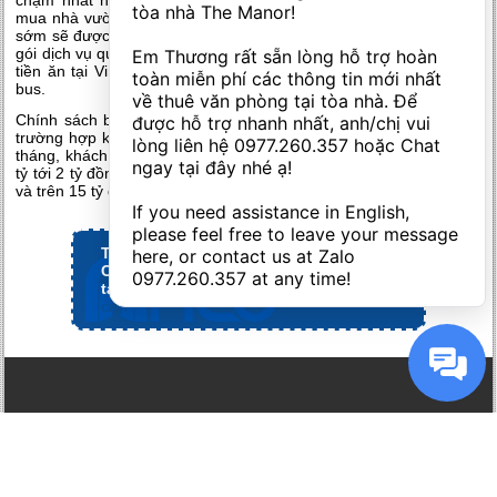
tòa nhà The Manor! 

mua nhà vườn song lập tại Vinhomes Thăng Long cam kết về ở
sớm sẽ được chủ đầu tư áp dụng gói chính sách quà tặng kèm là
gói dịch vụ quản lý trong vòng 10 năm, tặng 100% tiền học phí và
Em Thương rất sẵn lòng hỗ trợ hoàn 
tiền ăn tại Vinschool trong 3 năm và miễn phí 2 năm dịch vụ xe
toàn miễn phí các thông tin mới nhất 
bus.
về thuê văn phòng tại tòa nhà. Để 
Chính sách bán hàng Vinhomes Thăng Long còn áp dụng trong
được hỗ trợ nhanh nhất, anh/chị vui 
trường hợp khách hàng chọn gói vay ưu đãi lãi suất 0% trong 24
lòng liên hệ 
0977.260.357
 hoặc Chat 
tháng, khách hàng sẽ nhận được gói nội thất trị giá từ 800 triệu, 1
ngay tại đây nhé ạ! 

tỷ tới 2 tỷ đồng tương ứng với giá trị căn biệt thự 10 tỷ, 10 – 15 tỷ
và trên 15 tỷ đồng.
If you need assistance in English, 
please feel free to leave your message 
Tham khảo thông tin mới nhất về Aqua
here, or contact us at Zalo 
City
0977.260.357
 at any time!
tại:
https://www.novalandagent.com.vn/aqua-
city/