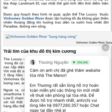
tòa tháp Landmark 81 cao nhất thế giới tính đến thời điểm hiện
tại.
Được quy hoạch theo hình rẻ quạt, quần thể The Luxury thuộc
Vinhomes Golden River
được tận hưởng tối đa không gian thiên
nhiên thoáng đãng khi hướng trực diện ra vườn hoa nhiệt đới
Paradise, đường ven sông.
Vinhomes Golden River “bun
Trái tim của khu đô thị kim cương
The Luxury – Vinhomes Golden River là khu căn hộ cao 50 tầng,
Thương Nguyễn
ONLINE
trong đó có 3 loại hình chính, đó là : biệt thự trên không, căn hộ
cao cấp diện tích linh hoạt từ 1-3 phòng ngủ và căn hộ dịch vụ.
Cám ơn anh chị đã ghé thăm website 
Với mật độ sàn chỉ 10 căn/sàn, hệ thống 8 thang máy tốc độ cao,
tòa nhà The Manor! 

3 tầng hầm đỗ xe cùng hệ thống an ninh, báo cháy nhạy bén,
Vinhomes Golden River đảm bảo mang tới một cuộc sống chất
lượng cao, an toàn, tiện nghi và đẳng cấp cho khách hàng.
Em Thương rất sẵn lòng hỗ trợ hoàn 
toàn miễn phí các thông tin mới nhất 
Ngoài ra, các căn hộ tại đây đều được lắp đặt công nghệ
smarthome tân tiến, hệ thống lọc nước chuẩn châu Âu và kính
về thuê văn phòng tại tòa nhà. Để 
Low-E chạm sàn – có tác dụng truyền sáng, cản nhiệt, hoàn thiện
được hỗ trợ nhanh nhất, anh/chị vui 
với nội thất liền tường được nhập khẩu từ những thương hiệu
lòng liên hệ 
0977.260.357
 hoặc Chat 
hàng đầu thế giới như: Bosch, Duravit, Hansgrohe…
ngay tại đây nhé ạ! 
