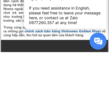
Bên cạnh đó, Luxury – Vinhomes Golden River cũng được xây
dựng hệ thống tiện ích riêng như sân tiện ích đa năng, khu gym &
If you need assistance in English, 
fitness ngoài trời, bơi, khu BBQ, vườn thế giới, hồ cảnh quan, sân
please feel free to leave your message 
chơi trẻ em… và thụ hưởng hệ thống tiện ích hoàn hảo
như: trường học, siêu thị, hệ thống nhà hàng, shophouse, quảng
here, or contact us at Zalo 
trường, sân tập golf, nhà sinh hoạt cộng đồng…
0977.260.357
 at any time!
Trong cùng dịp ra mắt căn hộ này, chủ đầu tư cũng tiếp tục đưa
ra những gói
chính sách bán hàng Vinhomes Golden River
vô
cùng hấp dẫn, thu hút sự quan tâm của khách hàng.