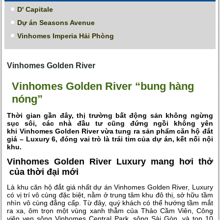
D' Capitale
Dự án Seasons Avenue
Vinhomes Imperia Hải Phòng
Vinhomes Golden River
Vinhomes Golden River “bung hàng
nóng”
Thời gian gần đây, thị trường bất động sản không ngừng
sục sôi, các nhà đầu tư cũng đứng ngồi không yên
khi Vinhomes Golden River vừa tung ra sản phẩm căn hộ đắt
giá – Luxury 6, đóng vai trò là trái tim của dự án, kết nối nội
khu.
Vinhomes Golden River Luxury mang hơi thở
của thời đại mới
Là khu căn hộ đắt giá nhất dự án Vinhomes Golden River, Luxury
có vị trí vô cùng đặc biệt, nằm ở trung tâm khu đô thị, sở hữu tầm
nhìn vô cùng đẳng cấp. Từ đây, quý khách có thể hướng tầm mắt
ra xa, ôm trọn một vùng xanh thẫm của Thảo Cầm Viên, Công
viên ven sông Vinhomes Central Park, sông Sài Gòn, và top 10