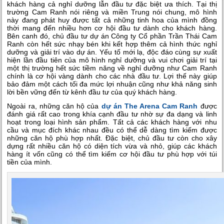
khách hàng cả nghỉ dưỡng lẫn đầu tư đặc biệt ưa thích. Tại thị
trường Cam Ranh nói riêng và miền Trung nói chung, mô hình
này đang phát huy được tất cả những tinh hoa của mình đồng
thời mang đến nhiều hơn cơ hội đầu tư dành cho khách hàng.
Bên canh đó, chủ đầu tư dự án Công ty Cổ phần Trần Thái Cam
Ranh còn hết sức nhạy bén khi kết hợp thêm cả hình thức nghỉ
dưỡng và giải trí vào dự án. Yếu tố mới lạ, độc đáo cùng sự xuất
hiện lần đầu tiên của mô hình nghỉ dưỡng và vui chơi giải trí tại
một thị trường hết sức tiềm năng về nghỉ dưỡng như Cam Ranh
chính là cơ hội vàng dành cho các nhà đầu tư. Lợi thế này giúp
bảo đảm một cách tối đa mức lợi nhuận cũng như khả năng sinh
lời bền vững đến từ kênh đầu tư của quý khách hàng.
Ngoài ra, những căn hộ của
dự án The Arena Cam Ranh
được
đánh giá rất cao trong khía cạnh đầu tư nhờ sự đa dạng và linh
hoạt trong loại hình sản phẩm. Tất cả các khách hàng với nhu
cầu và mục đích khác nhau đều có thể dễ dàng tìm kiếm được
những căn hộ phù hợp nhất. Đặc biệt, chủ đầu tư còn cho xây
dựng rất nhiều căn hộ có diện tích vừa và nhỏ, giúp các khách
hàng ít vốn cũng có thể tìm kiếm cơ hội đầu tư phù hợp với túi
tiền của mình.