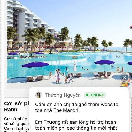
dự án The Arena Cam Ranh
Thương Nguyễn
ONLINE
Cơ sở pháp lý hoàn hảo của The Arena Cam
Cám ơn anh chị đã ghé thăm website 
Ranh
tòa nhà The Manor! 

Cơ sở pháp lý minh bạch của một dự án là “liều thuốc tinh thần”
Em Thương rất sẵn lòng hỗ trợ hoàn 
vô cùng quan trọng đối với các khách hàng đầu tư và
The Arena
toàn miễn phí các thông tin mới nhất 
Cam Ranh
cũng không ngoại lệ. Công ty Cổ phần Trần Thái Cam