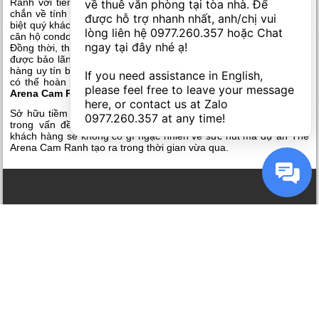
Ranh với tiềm lực tài chính khổng lồ của mình đã cam kết chắc
về thuê văn phòng tại tòa nhà. Để 
chắn về tính pháp lý cho những sản phẩm căn hộ của mình. Đặc
được hỗ trợ nhanh nhất, anh/chị vui 
biệt quý khách hàng còn được quyền sở hữu đất 50 năm cho các
lòng liên hệ 
0977.260.357
 hoặc Chat 
căn hộ condotel và sở hữu lâu dài cho các căn biệt thự của dự án.
ngay tại đây nhé ạ! 

Đồng thời, theo những thông tin chính thức từ chủ đầu tư, dự án
được bảo lãnh tiến độ bởi Vietinbank – Một trong số những ngân
hàng uy tín bậc nhất Việt Nam hiện nay. Nhờ đó, quý khách hàng
If you need assistance in English, 
có thể hoàn toàn yên tâm về chất lượng cũng như
t
iến độ The
please feel free to leave your message 
Arena Cam Ranh
.
here, or contact us at Zalo 
Sở hữu tiềm năng đầu tư ấn tượng cùng sự minh bạch, rõ ràng
0977.260.357
 at any time!
trong vấn đề pháp lý cũng như quyền sở hữu, chắc hắn quý
khách hàng sẽ không có gì ngạc nhiên về sức hút mà
dự án The
Arena Cam Ranh
tạo ra trong thời gian vừa qua.