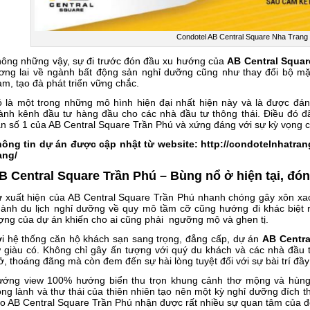
Condotel AB Central Square Nha Trang
ông những vậy, sự đi trước đón đầu xu hướng của
AB Central Squar
ơng lai về ngành bất động sản nghỉ dưỡng cũng như thay đổi bộ mặt
m, tạo đà phát triển vững chắc.
 là một trong những mô hình hiện đại nhất hiện này và là được đán
ành kênh đầu tư hàng đầu cho các nhà đầu tư thông thái. Điều đó 
n số 1 của AB Central Square Trần Phú và xứng đáng với sự kỳ vọng 
ông tin dự án được cập nhật từ website: http://condotelnhatran
ang/
B Central Square Trần Phú – Bùng nổ ở hiện tại, đón
 xuất hiện của AB Central Square Trần Phú nhanh chóng gây xôn xao 
ành du lịch nghỉ dưỡng về quy mô tầm cỡ cũng hướng đi khác biệt r
ợng của dự án khiến cho ai cũng phải ngưỡng mộ và ghen tị.
i hệ thống căn hộ khách sạn sang trọng, đẳng cấp, dự án
AB Centra
 giàu có. Không chỉ gây ấn tượng với quý du khách và các nhà đầu tư
, thoáng đãng mà còn đem đến sự hài lòng tuyệt đối với sự bài trí đầy
ớng view 100% hướng biển thu trọn khung cảnh thơ mộng và hùng 
ong lành và thư thái của thiên nhiên tạo nên một kỳ nghỉ dưỡng đích t
o AB Central Square Trần Phú nhận được rất nhiều sự quan tâm của 