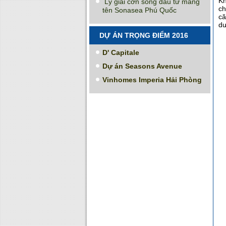
Kh
Lý giải cơn sóng đầu tư mang
ch
tên Sonasea Phú Quốc
că
dư
DỰ ÁN TRỌNG ĐIỂM 2016
D' Capitale
Dự án Seasons Avenue
Vinhomes Imperia Hải Phòng