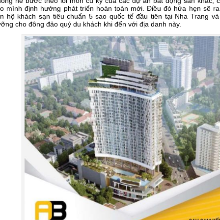
ông hề bước theo lối mòn cũ kỹ của các dự án bất động sản khác, 
o mình định hướng phát triển hoàn toàn mới. Điều đó hứa hẹn sẽ ra
n hộ khách sạn tiêu chuẩn 5 sao quốc tế đầu tiên tại Nha Trang và
ỡng cho đông đảo quý du khách khi đến với địa danh này.