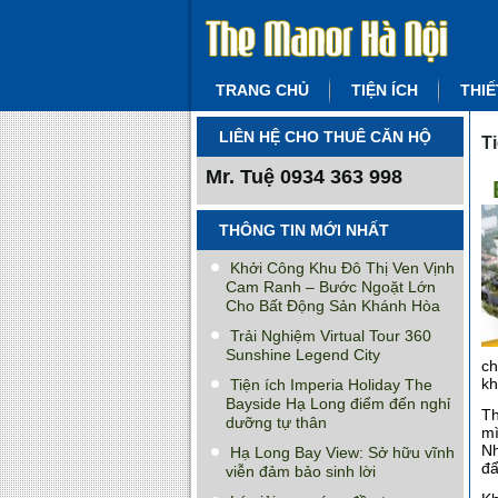
TRANG CHỦ
TIỆN ÍCH
THIẾ
LIÊN HỆ CHO THUÊ CĂN HỘ
T
Mr. Tuệ
0934 363 998
THÔNG TIN MỚI NHẤT
Khởi Công Khu Đô Thị Ven Vịnh
Cam Ranh – Bước Ngoặt Lớn
Cho Bất Động Sản Khánh Hòa
Trải Nghiệm Virtual Tour 360
Sunshine Legend City
ch
kh
Tiện ích Imperia Holiday The
Bayside Hạ Long điểm đến nghỉ
Th
dưỡng tự thân
mì
Nh
Hạ Long Bay View: Sở hữu vĩnh
đẩ
viễn đảm bảo sinh lời