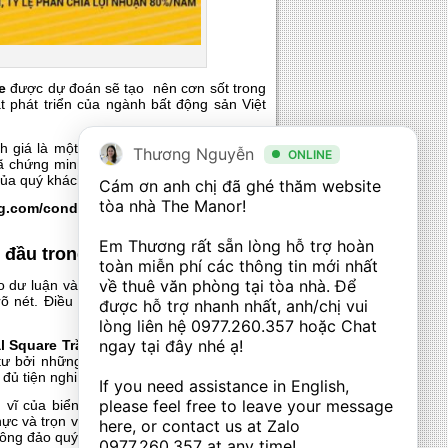
e
được dự đoán sẽ tạo nên cơn sốt trong
 phát triển của ngành bất động sản Việt
h giá là một hướng đi thông minh khi trở
Thương Nguyễn
ONLINE
đã chứng minh một cách xuất sắc sức hấp
của quý khách hàng.
Cám ơn anh chị đã ghé thăm website 
tòa nhà The Manor! 

g.com/condotel-ab-central-square-nha-
Em Thương rất sẵn lòng hỗ trợ hoàn 
 đầu trong tương lai
toàn miễn phí các thông tin mới nhất 
về thuê văn phòng tại tòa nhà. Để 
dư luận và giới bất động sản đặc biệt là
õ nét. Điều đó được khẳng định bởi chất
được hỗ trợ nhanh nhất, anh/chị vui 
lòng liên hệ 
0977.260.357
 hoặc Chat 
ngay tại đây nhé ạ! 

l Square
Trần Phú
vươn tới tầm cao của
 bởi những thiết kế hiện tại, không gian
 đủ tiện nghi trong gian phòng của mình.
If you need assistance in English, 
please feel free to leave your message 
vĩ của biển khơi vào trong tầm mắt. Sự
hực và trọn vẹn. Cũng chính điều đó khiến
here, or contact us at Zalo 
đông đảo quý khách hàng.
0977.260.357
 at any time!