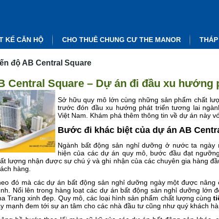
T KẾ CĂN HỘ
CHO THUÊ CHUNG CƯ THE MANOR
THÁP
iến độ AB Central Square
B Central Square – Dự án đi đầu xu hướng p
Sở hữu quy mô lớn cùng những sản phẩm chất lư
trước đón đầu xu hướng phát triển tương lai ngà
Việt Nam. Khám phá thêm thông tin về dự án này với 
Bước đi khác biệt của dự án AB Centr
Ngành bất động sản nghỉ dưỡng ở nước ta ngày 
hiện của các dự án quy mô, bước đầu đạt ngưỡng
ất lượng nhận được sự chú ý và ghi nhận của các chuyên gia hàng đ
ách hàng.
eo đó mà các dự án bất động sản nghỉ dưỡng ngày một được nâng 
nh. Nổi lên trong hàng loạt các dự án bất động sản nghỉ dưỡng lớn đ
a Trang xinh đẹp. Quy mô, các loại hình sản phẩm chất lượng cùng
t
y mạnh đem tới sự an tâm cho các nhà đầu tư cũng như quý khách hàn