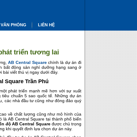
 VĂN PHÒNG
LIÊN HỆ
hát triển tương lai
ợng,
AB Central Square
chính là dự án đi
nh bất động sản nghỉ dưỡng hạng sang ở
bài viết thú vị ngay dưới đây.
al Square Trần Phú
một phát triển mạnh mẽ hơn với sự xuất
 tiêu chuẩn 5 sao quốc tế. Những dự án
ầu, các nhà đầu tư cũng như đông đảo quý
cao về chất lượng cũng như mô hình của
ó là AB Central Square tại thành phố biển
iến độ AB Central Square
được chủ trọng
g khi quyết định lựa chọn dự án này.