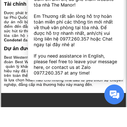
Tài chính vững vàng từ đơn vị chủ đầu tư
tòa nhà The Manor! 

Được phát triển bởi CEO Group – 1 trong 3 nhà đầu tư lớn nhất
Em Thương rất sẵn lòng hỗ trợ hoàn 
tại Phú Quốc với quỹ đất lên đến 450 ha. Từng được biết đến với
toàn miễn phí các thông tin mới nhất 
dự án nổi bật nhất là Novotel Phu Quoc Resort đã và đang là
điểm đến đẳng cấp hàng đầu tại Phú Quốc. Chính nhờ uy tín và
về thuê văn phòng tại tòa nhà. Để 
sức hút từ thương hiệu CEO Group, ngay sau những thông tin về
được hỗ trợ nhanh nhất, anh/chị vui 
tòa căn hộ đầu tiên thì,
mở bán tòa B Sonasea Phú Quốc
lòng liên hệ 
0977.260.357
 hoặc Chat 
Condotel
đang thực sự khiến thị trường sôi sục.
ngay tại đây nhé ạ! 

Dự án được quản lý bởi Best Western Premier
If you need assistance in English, 
Best Western Premier là một thương hiệu 5 sao, cao cấp của tập
please feel free to leave your message 
đoàn Best Western với kinh nghiệm hơn 70 năm hoạt động về
quản lý khách sạn, khu nghỉ dưỡng hàng đầu của Mỹ. Thương
here, or contact us at Zalo 
hiệu này đã có mặt ở hơn 100 quốc gia với hơn 4.200 khách sạn
0977.260.357
 at any time!
trên toàn thế giới. Đến với Việt Nam,
Sonasea Phú Quốc
chính
là lựa chọn hoàn hảo cho những nhà đầu tư yêu thích sự chuyên
nghiệp, đẳng cấp mà thương hiệu này mang đến.