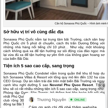
Căn hộ Sonasea Phú Quốc – Hình ảnh minh 
Sở hữu vị trí vô cùng đắc địa
Sonasea Phú Quốc nằm tại trung tâm bãi Trường, cách sân bay
Phú Quốc chỉ 5 phút di chuyển, cách thị trấn Dương Đông với
những nhà hàng nổi tiếng chỉ 10 phút… Như vậy, một khoảng
cách không quá xa để tận hưởng sự sôi động của đảo ngọc mà
lại vừa đủ xa để tận hưởng sự yên tĩnh của không gian hoang sơ
của biển Bãi Dài.
Tiện ích 5 sao cao cấp, sang trọng
Sonasea Phú Quốc Condotel nằm trong quần thể khu tổ hợp du
lịch Sonasea Villas & Resort với tổng quy mô lên đến 132 ha của
CEO Group. Dự án nằm trải dài trên mặt biển Bãi Trường và ngay
cạnh khu nghỉ dưỡng 5 sao
Novotel Phu Quoc Resort
. Trong
khu sẽ có rất nhiều những tiện ích 5 sao cao cấp, sang trọng như:
Phòng tập Gym, Sân Tennis, hệ thống bơi liên hoàn kết nối dài
nhất Phú Quốc Sky Bar, Kids club… và điểm nhấn chính là Beach
Thương Nguyễn
ONLINE
club rộng 30.000m2 mang đến không gian vui chơi giải trí sôi
động tại Bãi Trường.
Cám ơn anh chị đã ghé thăm website 