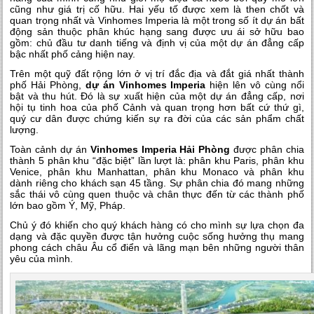
cũng như giá trị cố hữu. Hai yếu tố được xem là then chốt và
quan trọng nhất và Vinhomes Imperia là một trong số ít dự án bất
động sản thuộc phân khúc hạng sang được ưu ái sở hữu bao
gồm: chủ đầu tư danh tiếng và định vị của một dự án đẳng cấp
bậc nhất phố cảng hiện nay.
Trên một quỹ đất rộng lớn ở vị trí đắc địa và đắt giá nhất thành
phố Hải Phòng,
dự án Vinhomes Imperia
hiện lên vô cùng nổi
bật và thu hút. Đó là sự xuất hiện của một dự án đẳng cấp, nơi
hội tụ tinh hoa của phố Cảnh và quan trọng hơn bất cứ thứ gì,
quý cư dân được chứng kiến sự ra đời của các sản phẩm chất
lượng.
Toàn cảnh dự án
Vinhomes Imperia Hải Phòng
được phân chia
thành 5 phân khu “đặc biệt” lần lượt là: phân khu Paris, phân khu
Venice, phân khu Manhattan, phân khu Monaco và phân khu
dành riêng cho khách sạn 45 tầng. Sự phân chia đó mang những
sắc thái vô cùng quen thuộc và chân thực đến từ các thành phố
lớn bao gồm Ý, Mỹ, Pháp.
Chủ ý đó khiến cho quý khách hàng có cho mình sự lựa chọn đa
dạng và đặc quyền được tận hưởng cuộc sống hưởng thụ mang
phong cách châu Âu cổ điển và lãng mạn bên những người thân
yêu của mình.