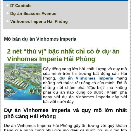
D' Capitale
Dự án Seasons Avenue
Vinhomes Imperia Hải Phòng
Mở bán dự án Vinhomes Imperia
2 nét “thú vị” bậc nhất chỉ có ở dự án
Vinhomes Imperia Hải Phòng
Gây tiếng vang lớn bởi chất lượng và quy mô
của mình trên thị trường bất động sản Hải
Phòng,
dự án Vinhomes Imperia
mang
những nét thú vị rất riêng có của mình. Đó là
những nét chấm phá “đặc biệt” mà không
phải dự án nào cũng có được. Khám phá
ngay với dự án Vinhomes Imperia này với
bài viết dưới đây.
Dự án Vinhomes Imperia và quy mô lớn nhất
phố Cảng Hải Phòng
Dự án Vinhomes Imperia Hải Phòng gây ấn tượng với quý khách
hàng của mình cũng như giới mộ điệu cả nước bởi quy mô lớn