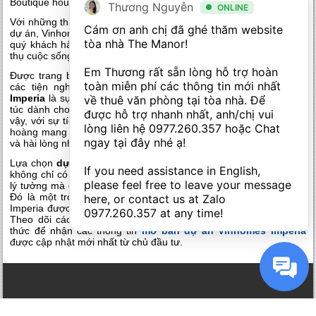
Boutique house.
Thương Nguyễn
ONLINE
Với những thiết kế ấn tượng mang âm hưởng riêng của phân khu
Cám ơn anh chị đã ghé thăm website 
dự án, Vinhomes Imperia Hải Phòng trở nên đặc biệt ấn tượng với
tòa nhà The Manor! 

quý khách hàng của mình. Đó là những đặc quyền được hưởng
thụ cuộc sống theo phong cách mình theo đuổi và yêu thích.
Em Thương rất sẵn lòng hỗ trợ hoàn 
Được trang bị những sản phẩm nội thất cao cấp cùng hệ thống
toàn miễn phí các thông tin mới nhất 
các tiện nghi đẳng cấp trong gian phòng,
dự án Vinhomes
Imperia
là sự mô phỏng thành công về cuộc sống hiện đại, sung
về thuê văn phòng tại tòa nhà. Để 
túc dành cho quý khách hàng thân thiết của mình. Không những
được hỗ trợ nhanh nhất, anh/chị vui 
vậy, với sự tích hợp và xuất hiện của chuỗi các dịch vụ toàn diện
lòng liên hệ 
0977.260.357
 hoặc Chat 
hoàng mang tới quý khách hàng của mình một cuộc sống đủ đầy
ngay tại đây nhé ạ! 

và hài lòng nhất.
Lựa chọn
dự án Vinhomes Imperia
Hải Phòng, quý khách hàng
If you need assistance in English, 
không chỉ có cho mình cuộc sống mới hiện đại, không gian sống
please feel free to leave your message 
lý tưởng mà đó còn là những giá trị cố hữu được tiềm ẩn tại đây.
Đó là một trong những nét thú vị riêng có mà dự án Vinhomes
here, or contact us at Zalo 
Imperia được ưu ái sở hữu và được quý khách hàng ái mộ nhất.
0977.260.357
 at any time!
Theo dõi các bài viết tiếp theo của chúng tôi tại website chính
thức để nhận các thông tin
mở bán dự án Vinhomes Imperia
được cập nhật mới nhất từ chủ đầu tư.