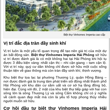
Biệt thự Vinhomes Imperia cao cấp
Vị trí đắc địa tràn đầy sinh khí
Vị trí luôn là một yếu tố quan trọng để tạo nên giá trị của một dự
án bất động sản.
Biệt thự Vinhomes Imperia Hải Phòng
sở hữu
vị trí được đánh giá là có một không hai tại Hải Phòng khi hội tụ
được 3 điều kiện vàng: nhất cận thị – nhi cận giang – tam cận lộ.
Với vị trí này, quý cư dân không chỉ được sở hữu một cuộc sống
thuận tiện về giao thông mà còn tràn đầy sinh khí, thịnh vượng.
Khu biệt thự tọa lạc lại phường Thượng Lý, quận Hồng Bàng –
nơi được đánh giá là trung tâm phát triển sôi động nhất thành phố
Hải Phòng với khu dân cư sầm uất và cơ sở hạ tầng đồng bộ,
hiện đại. Cùng với đó, 2 mặt của khu biệt thự tiếp giáp với hai con
sông lớn là sông Thượng Lý và sông Cấm không chỉ có ý nghĩa
về cảnh quan đẹp mắt mà còn là yếu tố hợp phong thủy nhiều
người muốn sở hữu.
Cơ hội đầu tư biệt thự Vinhomes Imperia Hải