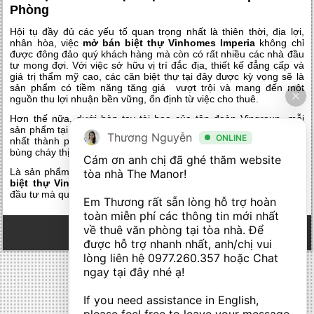
Phòng
Hội tụ đầy đủ các yếu tố quan trọng nhất là thiên thời, địa lợi,
nhân hòa, việc
mở bán biệt thự Vinhomes Imperia
không chỉ
được đông đảo quý khách hàng mà còn có rất nhiều các nhà đầu
tư mong đợi. Với việc sở hữu vị trí đắc địa, thiết kế đẳng cấp và
giá trị thẩm mỹ cao, các căn biệt thự tại đây được kỳ vọng sẽ là
sản phẩm có tiềm năng tăng giá vượt trội và mang đến một
nguồn thu lợi nhuận bền vững, ổn định từ việc cho thuê.
Hơn thế nữa, dưới bàn tay tài hoa của tập đoàn Vingroup, mỗi
sản phẩm tại đây sẽ là nơi hội tụ của những quý cư dân đẳng cấp
Thương Nguyễn
ONLINE
nhất thành phố cảng nên hứa hẹn sẽ tạo ra một ngọn lửa làm
bùng cháy thị trường đầu tư bất động sản cao cấp tại Hải Phòng.
Cám ơn anh chị đã ghé thăm website 
Là sản phẩm nổi bật tại khu đô thị sang trọng bậc nhất đất cảng,
tòa nhà The Manor! 

biệt thự Vinhomes Imperia
chắc chắn sẽ là lựa chọn sống và
đầu tư mà quý khách hàng không nên bỏ qua trong năm 2017.
Em Thương rất sẵn lòng hỗ trợ hoàn 
toàn miễn phí các thông tin mới nhất 
về thuê văn phòng tại tòa nhà. Để 
được hỗ trợ nhanh nhất, anh/chị vui 
lòng liên hệ 
0977.260.357
 hoặc Chat 
ngay tại đây nhé ạ! 

If you need assistance in English, 