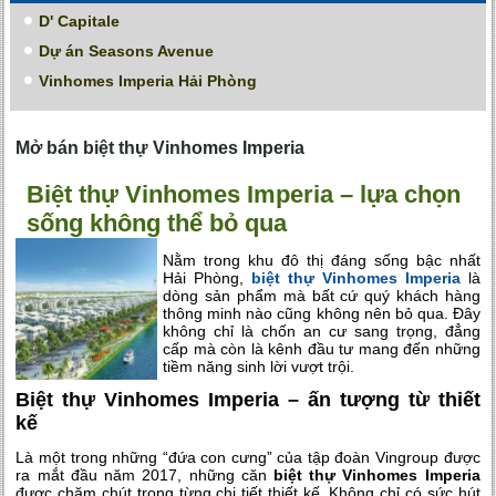
D' Capitale
Dự án Seasons Avenue
Vinhomes Imperia Hải Phòng
Mở bán biệt thự Vinhomes Imperia
Biệt thự Vinhomes Imperia – lựa chọn
sống không thể bỏ qua
Nằm trong khu đô thị đáng sống bậc nhất
Hải Phòng,
biệt thự Vinhomes Imperia
là
dòng sản phẩm mà bất cứ quý khách hàng
thông minh nào cũng không nên bỏ qua. Đây
không chỉ là chốn an cư sang trọng, đẳng
cấp mà còn là kênh đầu tư mang đến những
tiềm năng sinh lời vượt trội.
Biệt thự Vinhomes Imperia – ấn tượng từ thiết
kế
Là một trong những “đứa con cưng” của tập đoàn Vingroup được
ra mắt đầu năm 2017, những căn
biệt thự Vinhomes Imperia
được chăm chút trong từng chi tiết thiết kế. Không chỉ có sức hút