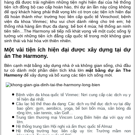
hàng đã được trải nghiệm những tiện nghi hiện đại của hệ thống
tiện ích đồng bộ cao cấp hoàn hảo, thì dự án lần này cũng không
để quý khách hàng phải thất vọng khi có trọn các tiện ích hiện đại
đã hoàn thành như: trường học liên cấp quốc tế Vinschool; bệnh
viện đa khoa Vinmec; khu vui chơi dành riêng cho trẻ em; hệ
thống nhà hàng ẩm thực đa dạng; bể bơi 4 mùa; hệ thống an ninh
tiên tiến…The Harmony sẽ tiếp nối khát vọng về một cuộc sống lý
tưởng với những tiện ích đẳng cấp quốc tế trong một không gian
sinh thái và hài hòa với thiên nhiên.
Một vài tiện ích hiện đại được xây dựng tại dự
án The Harmony
.
Bên cạnh mặt bằng xây dựng nhà ở và không gian sống, chủ đầu
tư có dành một phần diện tích khá lớn
mặt bằng dự án The
Harmony
để xây dựng và bổ xung các tiện ích sống mới.
Bệnh viện đa khoa quốc tế Vinmec: Nơi cung cấp các dịch vụ y
tế hiện đại nhất.
Câu lạc bộ thể thao đa dạng: Các dịch vụ thể dục dịch vụ tại đây
bao gồm: gym, aerobics, yoga, bể bơi bốn mùa, sân bóng đá
rộng lớn, sân tennis, sân Golf…
Trung tâm thương mại Vincom Long Biên hiện đại với quy mô
lớn.
Hệ thống trung tâm Hội nghị và ẩm thực quốc tế Almaz
Hệ thống trường học liên cấp uy tín: Trường mầm non