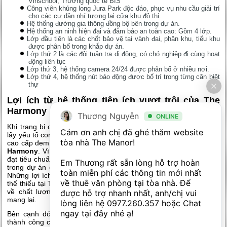
Vinschool, Trường quốc tế BIS
Công viên khủng long Jura Park độc đáo, phục vụ nhu cầu giải trí
cho các cư dân nhí tương lai cửa khu đô thị.
Hệ thống đường gia thông đồng bộ bên trong dự án.
Hệ thống an ninh hiện đại và đảm bảo an toàn cao: Gồm 4 lớp.
Lớp đầu tiên là các chốt bảo vệ tại vành đai, phân khu, tiểu khu
được phân bố trong khắp dự án.
Lớp thứ 2 là các đội tuần tra di động, có chó nghiệp đi cùng hoạt
động liên tục
Lớp thứ 3, hệ thống camera 24/24 được phân bố ở nhiều nơi.
Lớp thứ 4, hệ thống nút báo động được bố trí trong từng căn biệt
thự
Lợi ích từ hệ thống tiện ích vượt trội của The
Harmony
Thương Nguyễn
ONLINE
Khi trang bị các tiện ích tại dự án này, chủ đầu tư Vingroup luôn
Cám ơn anh chị đã ghé thăm website 
lấy yếu tố con người làm trung tâm từ đó xây dựng những tiện ích
tòa nhà The Manor! 

cao cấp đem lại nhiều giá trị sống tốt nhất cho quý cư dân tại
The
Harmony
. Vì vậy, hệ thống tiện ích hoàn hảo, đầy đủ và tiện nghi
đạt tiêu chuẩn chất lượng 5 sao luôn luôn là điều không thể thiếu
Em Thương rất sẵn lòng hỗ trợ hoàn 
trong dự án cao cấp do tập đoàn Vingroup đầu tư và phát triển.
toàn miễn phí các thông tin mới nhất 
Những lợi ích từ hệ thống tiện ích hiện đại mang cũng sẽ không
về thuê văn phòng tại tòa nhà. Để 
thể thiếu tại The Harmony. Quý cư dân hoàn toàn có thể yên tâm
về chất lượng cuộc sống hạng sang từ hệ thống tiện ích này
được hỗ trợ nhanh nhất, anh/chị vui 
mang lại.
lòng liên hệ 
0977.260.357
 hoặc Chat 
ngay tại đây nhé ạ! 

Bên cạnh đó,
dự án The Harmony
tận dụng rất tốt lợi thế từ
thành công của giai đoạn 1 cũng như đặc trưng khu vực sẵn có.