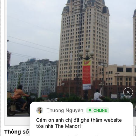
Thương Nguyễn
ONLINE
Cám ơn anh chị đã ghé thăm website 
Tòa nhà HH4 Tower
tòa nhà The Manor! 

Thông số kỹ thuật: