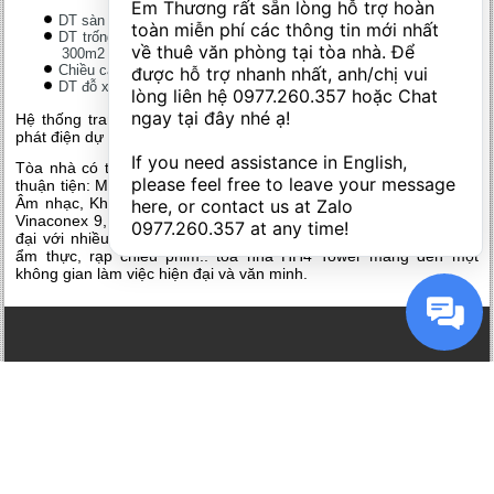
Em Thương rất sẵn lòng hỗ trợ hoàn 
DT sàn 953m2.
toàn miễn phí các thông tin mới nhất 
DT trống: 100m2 – 140m2 – 152m2 – 164m2 – 200m2 – 250m2 –
về thuê văn phòng tại tòa nhà. Để 
300m2 – 400m2 – 600m2.
Chiều cao trần: 2.7m.
được hỗ trợ nhanh nhất, anh/chị vui 
DT đỗ xe: 19.600m2.
lòng liên hệ 
0977.260.357
 hoặc Chat 
ngay tại đây nhé ạ! 

Hệ thống trang thiết bị: 04 thang máy, điều hòa trung tâm, máy
phát điện dự phòng, PCCC, camera + An ninh bảo vệ 24/24.
If you need assistance in English, 
Tòa nhà có thiết kế hiện đại, quản lý chuyên nghiệp, giao thông
please feel free to leave your message 
thuận tiện: Mặt đường Phạm Hùng, cạnh Big C The Garden, Viện
Âm nhạc, Khu đô thị Mỹ Đình, tòa nhà Sông Đà, Handico, CEO,
here, or contact us at Zalo 
Vinaconex 9, Keangnam… lại nằm trong khu đô thị kiểu mẫu hiện
0977.260.357
 at any time!
đại với nhiều tiện ích như: Siêu thị BigC The garden, nhà hàng,
ẩm thực, rạp chiếu phim.. tòa nhà HH4 Tower mang đến một
không gian làm việc hiện đại và văn minh.