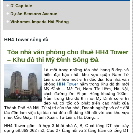
D' Capitale
Dự án Seasons Avenue
Vinhomes Imperia Hải Phòng
HH4 Tower sông đà
Tòa nhà văn phòng cho thuê HH4 Tower
– Khu đô thị Mỹ Đình Sông Đà
Là một trong những tòa nhà hạng B đẹp và
hiện đại bậc nhất khu vực quận Nam Từ
Liêm, sở hữu một vị trí đắc địa, tòa nhà văn
phòng
HH4 Tower
nằm trong Khu đô thị mới
Mỹ Đình – Mễ Trì, Nam Từ Liêm, Hà Nội,
cách đường lớn Phạm Hùng khoảng 100m.
Nằm trong khu đô thị mới Mỹ Đình có vị trí
đẹp và có tốc độ phát triển cao nhất của
Thành Phố Hà Nội. Từ vị trí của tòa nhà, Doanh nghiệp và các đối
tác đến làm việc tại tòa nhà đều dễ dàng kết nối với các khu vực
như: Cầu Giấy, Thanh Xuân, Từ Liêm, Hà Đông….
HH4 Tower gồm tổ hợp 3 khối nhà A, B, C có tổng DT sàn xây
dựng 59.869,062 m2; Cao 27 tầng nổi và 2 tầng hầm có tổng DT