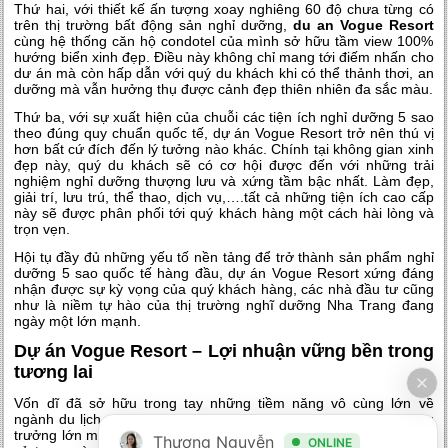
Thứ hai, với thiết kế ấn tượng xoay nghiêng 60 độ chưa từng có
trên thị trường bất động sản nghỉ dưỡng,
du an Vogue Resort
cùng hệ thống căn hộ condotel của mình sở hữu tầm view 100%
hướng biển xinh đẹp. Điều này không chỉ mang tới điếm nhấn cho
dư án mà còn hấp dẫn với quý du khách khi có thể thảnh thơi, an
dưỡng mà vẫn hưởng thụ được cảnh đẹp thiên nhiên đa sắc màu.
Thứ ba, với sự xuất hiện của chuỗi các tiện ích nghỉ dưỡng 5 sao
theo đúng quy chuẩn quốc tế,
dự án Vogue Resort
trở nên thú vị
hơn bất cứ đích đến lý tưởng nào khác. Chính tại không gian xinh
đẹp này, quý du khách sẽ có cơ hội được đến với những trải
nghiệm nghỉ dưỡng thượng lưu và xứng tầm bậc nhất. Làm đẹp,
giải trí, lưu trú, thể thao, dịch vụ,….tất cả những tiện ích cao cấp
này sẽ được phân phối tới quý khách hàng một cách hài lòng và
trọn vẹn.
Hội tụ đầy đủ những yếu tố nền tảng để trở thành sản phẩm nghỉ
dưỡng 5 sao quốc tế hàng đầu, dự án Vogue Resort xứng đáng
nhận được sự kỳ vọng của quý khách hàng, các nhà đầu tư cũng
như là niềm tự hào của thị trường nghĩ dưỡng Nha Trang đang
ngày một lớn mạnh.
Dự án Vogue Resort – Lợi nhuận vững bền trong
tương lai
Vốn dĩ đã sở hữu trong tay những tiềm năng vô cùng lớn về
ngành du lịch nghỉ dưỡng, thị trường Nha Trang cũng có sự tăng
trưởng lớn mạnh về doanh thu. Nguồn khách hàng lớn, ổn định từ
Thương Nguyễn
ONLINE