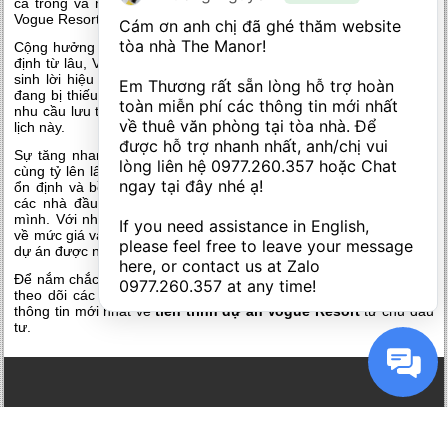
cả trong và ngoài nước là yếu tố then chốt để phát triển
du an
Vogue Resort
tới sự bùng nổ và thành công ngay trong trước mắt.
Cám ơn anh chị đã ghé thăm website 
tòa nhà The Manor! 

Cộng hưởng cùng chất lượng đẳng cấp của dự án đã được khẳng
định từ lâu, Vogue Resort hứa hẹn về sự ra đời của kênh đầu tư
sinh lời hiệu quả bậc nhất. Đáp ứng lượng condotel chất lượng
Em Thương rất sẵn lòng hỗ trợ hoàn 
đang bị thiếu hụt trầm trọng,
dự án Vogue Resort
thỏa mãn được
toàn miễn phí các thông tin mới nhất 
nhu cầu lưu trú rất lớn của quý du khách khi đến với địa danh du
về thuê văn phòng tại tòa nhà. Để 
lịch này.
được hỗ trợ nhanh nhất, anh/chị vui 
Sự tăng nhanh chóng mặt của nguồn khách du lịch nghỉ dưỡng
lòng liên hệ 
0977.260.357
 hoặc Chat 
cùng tỷ lên lấp phòng trống đang ở mức cao mang tới doanh thu
ngay tại đây nhé ạ! 

ổn định và bền vững. Đó là hướng đi mới mẻ và sáng suốt cho
các nhà đầu tư trong việc điều hướng dòng tiền nhàn rỗi của
mình. Với những chính sách bán hàng đầy ưu đãi từ chủ đầu tư
If you need assistance in English, 
về mức giá và cam kết lợi nhuận, cơ hội sở hữu kênh đầu tư cùng
please feel free to leave your message 
dự án được nhân lên mạnh mẽ hơn bao giờ hết.
here, or contact us at Zalo 
Để nắm chắc cơ hội của chính mình với
dự án Vogue Resort
, hãy
0977.260.357
 at any time!
theo dõi các bài viết tiếp theo của chúng tôi để cập nhật những
thông tin mới nhất về
tiến trình dự án Vogue Resort
từ chủ đầu
tư.