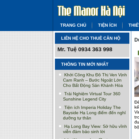
TRANG CHỦ
TIỆN ÍCH
THIẾ
LIÊN HỆ CHO THUÊ CĂN HỘ
D
Mr. Tuệ
0934 363 998
THÔNG TIN MỚI NHẤT
Khởi Công Khu Đô Thị Ven Vịnh
Cam Ranh – Bước Ngoặt Lớn
Cho Bất Động Sản Khánh Hòa
Trải Nghiệm Virtual Tour 360
Sunshine Legend City
Để
kế
Tiện ích Imperia Holiday The
Vi
Bayside Hạ Long điểm đến nghỉ
tr
dưỡng tự thân
đư
Hạ Long Bay View: Sở hữu vĩnh
bộ
viễn đảm bảo sinh lời