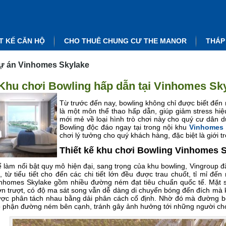
T KẾ CĂN HỘ
CHO THUÊ CHUNG CƯ THE MANOR
THÁP
ự án Vinhomes Skylake
Khu chơi Bowling hấp dẫn tại Vinhomes Sk
Từ trước đến nay, bowling không chỉ được biết đến 
là một môn thể thao hấp dẫn, giúp giảm stress hi
mới mẻ về loại hình trò chơi này cho quý cư dân 
Bowling độc đáo ngay tại trong nội khu
Vinhomes 
chơi lý tưởng cho quý khách hàng, đặc biệt là giới tr
Thiết kế khu chơi Bowling Vinhomes S
 làm nổi bật quy mô hiện đại, sang trọng của khu bowling, Vingroup 
, từ tiểu tiết cho đến các chi tiết lớn đều được trau chuốt, tỉ mỉ 
nhomes Skylake gồm nhiều đường ném đạt tiêu chuẩn quốc tế. Mặt s
ơn trượt, có độ ma sát song vẫn dễ dàng di chuyển bóng đến đích mà
ợc phân tách nhau bằng dải phân cách cố định. Nhờ đó mà đường bó
 phận đường ném bên cạnh, tránh gây ảnh hưởng tới những người chơ