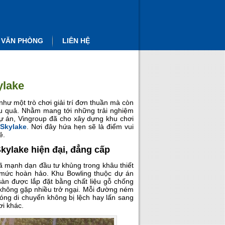
 VĂN PHÒNG
LIÊN HỆ
ylake
như một trò chơi giải trí đơn thuần mà còn
ệu quả. Nhằm mang tới những trải nghiệm
dự án, Vingroup đã cho xây dựng khu chơi
Skylake
. Nơi đây hứa hẹn sẽ là điểm vui
ẻ.
kylake hiện đại, đẳng cấp
đã mạnh dạn đầu tư khủng trong khâu thiết
đến mức hoàn hảo. Khu Bowling thuộc dự án
àn được lắp đặt bằng chất liệu gỗ chống
 không gặp nhiều trở ngại. Mỗi đường ném
ng di chuyển không bị lệch hay lấn sang
i khác.