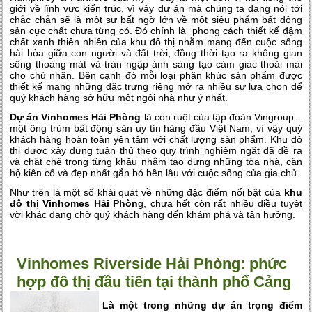
giới về lĩnh vực kiến trúc, vì vậy dự án mà chúng ta đang nói tới
chắc chắn sẽ là một sự bất ngờ lớn về một siêu phẩm bất động
sản cực chất chưa từng có. Đó chính là phong cách thiết kế đậm
chất xanh thiên nhiên của khu đô thị nhằm mang đến cuộc sống
hài hòa giữa con người và đất trời, đồng thời tạo ra không gian
sống thoáng mát và tràn ngập ánh sáng tạo cảm giác thoải mái
cho chủ nhân. Bên cạnh đó mỗi loại phân khúc sản phẩm được
thiết kế mang những đặc trưng riêng mở ra nhiều sự lựa chọn để
quý khách hàng sở hữu một ngôi nhà như ý nhất.
Dự án Vinhomes Hải Phòng
là con ruột của tập đoàn Vingroup –
một ông trùm bất động sản uy tín hàng đầu Việt Nam, vì vậy quý
khách hàng hoàn toàn yên tâm với chất lượng sản phẩm. Khu đô
thị được xây dựng tuân thủ theo quy trình nghiêm ngặt đã đề ra
và chặt chẽ trong từng khâu nhằm tạo dựng những tòa nhà, căn
hộ kiên cố và đẹp nhất gắn bó bền lâu với cuộc sống của gia chủ.
Như trên là một số khái quát về những đặc điểm nổi bật của
khu
đô thị Vinhomes Hải Phòn
g, chưa hết còn rất nhiều điều tuyệt
vời khác đang chờ quý khách hàng đến khám phá và tận hưởng.
Vinhomes Riverside Hải Phòng: phức
hợp đô thị đầu tiên tại thành phố Cảng
Là một trong những dự án trọng điểm