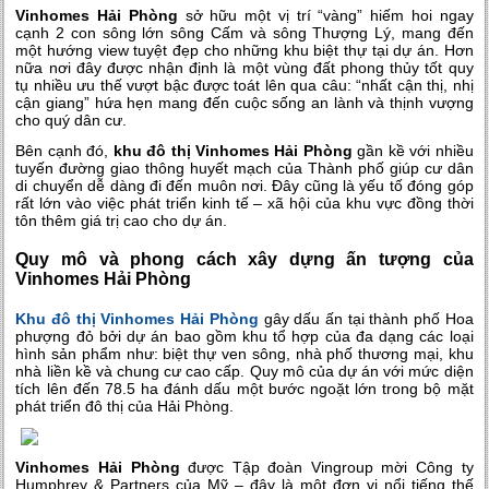
Vinhomes Hải Phòng
sở hữu một vị trí “vàng” hiếm hoi ngay
cạnh 2 con sông lớn sông Cấm và sông Thượng Lý, mang đến
một hướng view tuyệt đẹp cho những khu biệt thự tại dự án. Hơn
nữa nơi đây được nhận định là một vùng đất phong thủy tốt quy
tụ nhiều ưu thế vượt bậc được toát lên qua câu: “nhất cận thị, nhị
cận giang” hứa hẹn mang đến cuộc sống an lành và thịnh vượng
cho quý dân cư.
Bên cạnh đó,
khu đô thị Vinhomes Hải Phòng
gần kề với nhiều
tuyến đường giao thông huyết mạch của Thành phố giúp cư dân
di chuyển dễ dàng đi đến muôn nơi. Đây cũng là yếu tố đóng góp
rất lớn vào việc phát triển kinh tế – xã hội của khu vực đồng thời
tôn thêm giá trị cao cho dự án.
Quy mô và phong cách xây dựng ấn tượng của
Vinhomes Hải Phòng
Khu đô thị Vinhomes Hải Phòng
gây dấu ấn tại thành phố Hoa
phượng đỏ bởi dự án bao gồm khu tổ hợp của đa dạng các loại
hình sản phẩm như: biệt thự ven sông, nhà phố thương mại, khu
nhà liền kề và chung cư cao cấp. Quy mô của dự án với mức diện
tích lên đến 78.5 ha đánh dấu một bước ngoặt lớn trong bộ mặt
phát triển đô thị của Hải Phòng.
Vinhomes Hải Phòng
được Tập đoàn Vingroup mời Công ty
Humphrey & Partners của Mỹ – đây là một đơn vị nổi tiếng thế