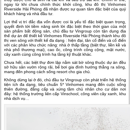
ngay từ khi chưa chính thức khởi công, khu đô thị Vinhomes
Riverside Hải Phòng đã nhận được sự quan tâm đặc biệt của quý
khách hàng và nhà đầu tư.
Lợi thế vị trí đắc địa vốn được coi là yếu tố đặc biệt quan trọng,
quyết định tới tiềm năng sinh lời đặc biệt theo thời gian của một
sản phẩm bất động sản, chủ đầu tư Vingroup còn tận dụng địa
thế dự án để thiết kế Vinhomes Riverside Hải Phòng thành khu đô
thị ven sông với thiết kế đa dạng : hiện đại, tân cổ điển và cổ điển
với các phân khu chức năng: nhà ở thấp tầng (biệt thự, liền kề và
nhà phố thương mại), cao ốc, công trình công cộng, mặt nước,
cây xanh cùng công trình hạ tầng kỹ thuật khác.
Chưa hết, các biệt thự đơn lập nằm sát bờ sông thuộc dự án đều
sở hữu sân vườn rộng rãi, bể bơi gia đình hướng thẳng ra sông,
mang đến phong cách sống resort cho gia chủ.
Không dừng lại ở đó, chủ đầu tư Vingroup còn phát triển hệ thống
tiện ích đa dạng, tiêu chuẩn 5* Vinhomes mang đến cuộc sống
thiên đường, đẳng cấp và xứng tầm chủ nhân cho cư dân nơi
đây: hệ thống trường liên cấp Vinschool, công viên cây xanh, khu
nhà dịch vụ…