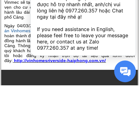
Vinmec sẽ tạo nên phức hợp hoàn hảo, mang đến cuộc sống trọn
được hỗ trợ nhanh nhất, anh/chị vui 
vẹn cho cư dân đồng thời tiếp tục khẳng định quyết tâm đồng
lòng liên hệ 
0977.260.357
 hoặc Chat 
hành lâu dài của Vingroup cùng sự nghiệp phát triển của thành
ngay tại đây nhé ạ! 

phố Cảng.
Ngày 04/03/2016, dự án chính thức khởi công và
tiến độ dự
If you need assistance in English, 
án Vinhomes Riverside Hải Phòng
được chủ đầu tư thông báo sẽ
please feel free to leave your message 
hoàn thành đồng bộ vào năm 2020, tiếp tục khẳng định quyết tâm
đồng hành lâu dài của Vingroup cùng sự phát triển của thành phố
here, or contact us at Zalo 
Cảng. Thông tin chi tiết về tiến độ thanh toán, lịch mở bán dự án,
0977.260.357
 at any time!
quý khách hàng vui lòng tham khảo thêm tại website của chúng
tôi hoặc đăng ký nhận trọn bộ tài liệu qua form dưới
đây:
http://vinhomesriverside-haiphong.com.vn/