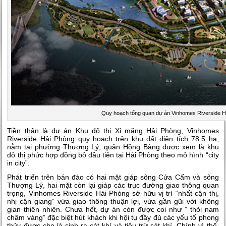
Quy hoạch tổng quan dự án Vinhomes Riverside H
Tiền thân là dự án Khu đô thị Xi măng Hải Phòng, Vinhomes
Riverside Hải Phòng quy hoạch trên khu đất diện tích 78.5 ha,
nằm tại phường Thượng Lý, quận Hồng Bàng được xem là khu
đô thị phức hợp đồng bộ đầu tiên tại Hải Phòng theo mô hình “city
in city”.
Phát triển trên bán đảo có hai mặt giáp sông Cửa Cấm và sông
Thượng Lý, hai mặt còn lại giáp các trục đường giao thông quan
trọng, Vinhomes Riverside Hải Phòng sở hữu vị trí “nhất cận thị,
nhị cận giang” vừa giao thông thuận lợi, vừa gần gũi với không
gian thiên nhiên. Chưa hết, dự án còn được coi như ” thỏi nam
châm vàng” đặc biệt hút khách khi hội tụ đầy đủ các yếu tố phong
thủy được cho là sinh ra cát khí và tiêu trừ sát khí. Chính vì thế,