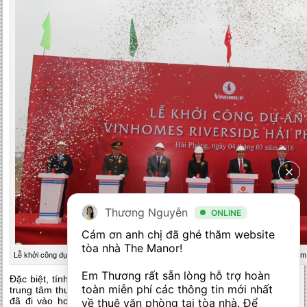
Thương Nguyễn
ONLINE
Cám ơn anh chị đã ghé thăm website 
tòa nhà The Manor! 

Lễ khởi công dự án diễn ra trọng thể ngày 04/03/2016 tại Hải Phòng thu hút sự quan tâ
Em Thương rất sẵn lòng hỗ trợ hoàn 
Đặc biệt, tính đến năm 2020, khi dự án hoàn thành kết hợp cùng
toàn miễn phí các thông tin mới nhất 
trung tâm thương mại Vincom Plaza Lê Thánh Tông – Hải Phòng
đã đi vào hoạt động, dự án đảo Vũ Yên và bệnh viên quốc tế
về thuê văn phòng tại tòa nhà. Để 