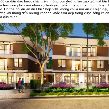
 đó cư dân dạo bước chân trên những con đường lao xao gió mát tận 
n trên con phố cảm nhận sự bình yên, phẳng lặng qua những hoạt đ
o. Có thể nói dự án An Phú Shop Villa không chỉ là nơi an cư hiện đại,
ởng khi mang đến những khoảnh khắc tươi đẹp trong cuộc sống khiến
à của mình.