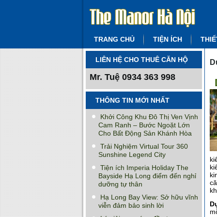
TRANG CHỦ
TIỆN ÍCH
THIẾ
LIÊN HỆ CHO THUÊ CĂN HỘ
D
Mr. Tuệ
0934 363 998
THÔNG TIN MỚI NHẤT
Khởi Công Khu Đô Thị Ven Vịnh
Cam Ranh – Bước Ngoặt Lớn
Cho Bất Động Sản Khánh Hòa
Trải Nghiệm Virtual Tour 360
Sunshine Legend City
ki
ki
Tiện ích Imperia Holiday The
ki
Bayside Hạ Long điểm đến nghỉ
că
dưỡng tự thân
kh
Hạ Long Bay View: Sở hữu vĩnh
Dự
viễn đảm bảo sinh lời
mỗ