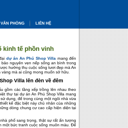
 VĂN PHÒNG
LIÊN HỆ
 kinh tế phồn vinh
 đại
dự án An Phú Shop Villa
mang đến
m bảo nguyên vẹn nếp sống an bình trong
được hưởng thụ cuộc sống tươi đẹp mà An
 sản vàng mà ai cũng mong muốn sở hữu.
Shop Villa lên đèn về đêm
ấu gồm các tầng xếp trồng lên nhau theo
iệt thự tại dự án An Phú Shop Villa mang
h sử dụng, để trong cùng một ngôi nhà vừa
thiết kế đặc biệt này chủ nhân của những
những dòng chung cư cao cấp hiện diện tại
nhà phố sang trọng, thật sự rất ấn tượng
lên một bức tranh cuộc sống muôn màu. Để