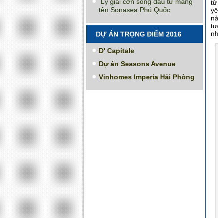
Lý giải cơn sóng đầu tư mang
từ
tên Sonasea Phú Quốc
yê
nà
tư
nh
DỰ ÁN TRỌNG ĐIỂM 2016
D' Capitale
Dự án Seasons Avenue
Vinhomes Imperia Hải Phòng