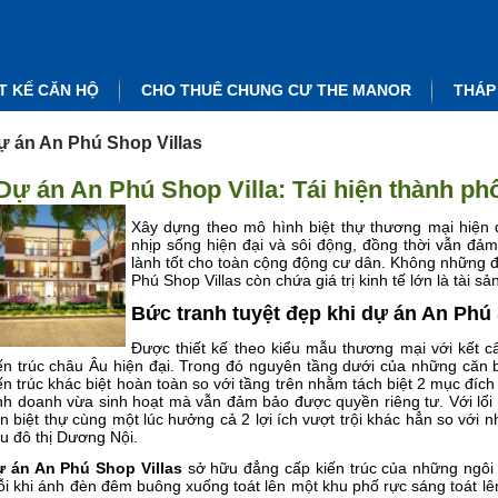
T KẾ CĂN HỘ
CHO THUÊ CHUNG CƯ THE MANOR
THÁP
ự án An Phú Shop Villas
Dự án An Phú Shop Villa: Tái hiện thành phố
Xây dựng theo mô hình biệt thự thương mại hiện
nhịp sống hiện đại và sôi động, đồng thời vẫn đả
lành tốt cho toàn cộng động cư dân. Không những 
Phú Shop Villas còn chứa giá trị kinh tế lớn là tài
Bức tranh tuyệt đẹp khi dự án An Phú 
Được thiết kế theo kiểu mẫu thương mại với kết c
ến trúc châu Âu hiện đại. Trong đó nguyên tầng dưới của những căn b
ến trúc khác biệt hoàn toàn so với tầng trên nhằm tách biệt 2 mục đíc
nh doanh vừa sinh hoạt mà vẫn đảm bảo được quyền riêng tư. Với lối 
n biệt thự cùng một lúc hưởng cả 2 lợi ích vượt trội khác hẳn so với 
u đô thị Dương Nội.
 án An Phú Shop Villas
sở hữu đẳng cấp kiến trúc của những ngôi 
i khi ánh đèn đêm buông xuống toát lên một khu phố rực sáng toát 