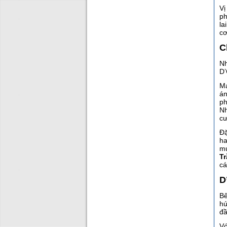
Vị
ph
la
cơ
C
Nh
D’
Ma
án
ph
Nh
cư
Đặ
ha
mự
T
cá
D
Bê
hú
đầ
Vớ