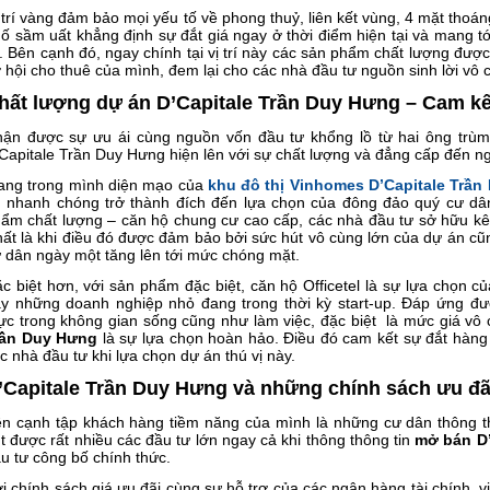
 trí vàng đảm bảo mọi yếu tố về phong thuỷ, liên kết vùng, 4 mặt thoá
ố sầm uất khẳng định sự đắt giá ngay ở thời điểm hiện tại và mang t
i. Bên cạnh đó, ngay chính tại vị trí này các sản phẩm chất lượng đượ
 hội cho thuê của mình, đem lại cho các nhà đầu tư nguồn sinh lời vô 
hất lượng dự án D’Capitale Trần Duy Hưng – Cam kế
ận được sự ưu ái cùng nguồn vốn đầu tư khổng lồ từ hai ông trùm 
Capitale Trần Duy Hưng hiện lên với sự chất lượng và đẳng cấp đến 
ng trong mình diện mạo của
khu đô thị Vinhomes D’Capitale Trầ
 nhanh chóng trở thành đích đến lựa chọn của đông đảo quý cư dâ
ẩm chất lượng – căn hộ chung cư cao cấp, các nhà đầu tư sở hữu kênh
ất là khi điều đó được đảm bảo bởi sức hút vô cùng lớn của dự án c
 dân ngày một tăng lên tới mức chóng mặt.
c biệt hơn, với sản phẩm đặc biệt, căn hộ Officetel là sự lựa chọn 
y những doanh nghiệp nhỏ đang trong thời kỳ start-up. Đáp ứng đư
c trong không gian sống cũng như làm việc, đặc biệt là mức giá vô
rần Duy Hưng
là sự lựa chọn hoàn hảo. Điều đó cam kết sự đắt hàng
c nhà đầu tư khi lựa chọn dự án thú vị này.
’Capitale Trần Duy Hưng và những chính sách ưu đã
n cạnh tập khách hàng tiềm năng của mình là những cư dân thông th
t được rất nhiều các đầu tư lớn ngay cả khi thông thông tin
mở bán D’
u tư công bố chính thức.
i chính sách giá ưu đãi cùng sự hỗ trợ của các ngân hàng tài chính, v