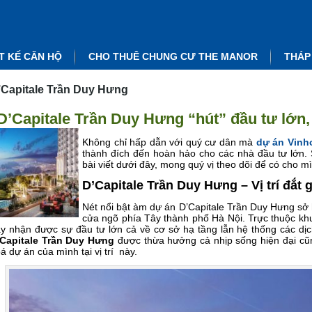
T KẾ CĂN HỘ
CHO THUÊ CHUNG CƯ THE MANOR
THÁP
’Capitale Trần Duy Hưng
D’Capitale Trần Duy Hưng “hút” đầu tư lớn,
Không chỉ hấp dẫn với quý cư dân mà
dự án Vinh
thành đích đến hoàn hảo cho các nhà đầu tư lớn. S
bài viết dưới đây, mong quý vị theo dõi để có cho m
D’Capitale Trần Duy Hưng – Vị trí đắt
Nét nổi bật àm dự án D’Capitale Trần Duy Hưng sở h
cửa ngõ phía Tây thành phố Hà Nội. Trực thuộc kh
y nhận được sự đầu tư lớn cả về cơ sở hạ tầng lẫn hệ thống các dịc
Capitale Trần Duy Hưng
được thừa hưởng cả nhịp sống hiện đại cũn
á dự án của mình tại vị trí này.