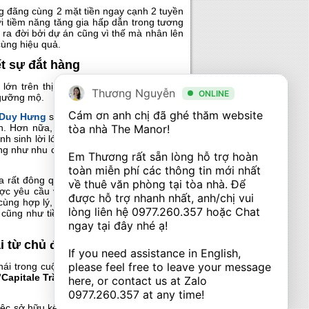
ng đãng cùng 2 mặt tiền ngay cạnh 2 tuyền
ới tiềm năng tăng gia hấp dẫn trong tương
c ra đời bởi dự án cũng vì thế mà nhân lên
cùng hiệu quả.
t sự đắt hàng
lớn trên thị trường bất động sản, dự án
Thương Nguyễn
ONLINE
ngưỡng mộ.
Cám ơn anh chị đã ghé thăm website 
n Duy Hưng
sầm uất, hiện đại bậc nhất, dự
n. Hơn nữa, với sự phân phối những sản
tòa nhà The Manor! 

 sinh lời lớn với bất động sản cho thuê.
ũng như nhu cầu an cư, sống sang của quý
Em Thương rất sẵn lòng hỗ trợ hoàn 
toàn miễn phí các thông tin mới nhất 
của rất đông quý khách hàng yêu công việc
về thuê văn phòng tại tòa nhà. Để 
ợc yêu cầu về sự hiện đại, những chuẩn
được hỗ trợ nhanh nhất, anh/chị vui 
 cùng hợp lý, dự án
Vinhomes D’Capitale
lòng liên hệ 
0977.260.357
 hoặc Chat 
 cũng như tiềm năng sinh lời hấp dẫn cho
ngay tại đây nhé ạ! 

i từ chủ đầu tư
If you need assistance in English, 
please feel free to leave your message 
ái trong cuộc sống an cư, dự án còn thu
Capitale Trần Duy Hưng
chưa được chủ
here, or contact us at Zalo 
0977.260.357
 at any time!
iệc sở hữu kênh đầu tư sinh lời trở nên dễ