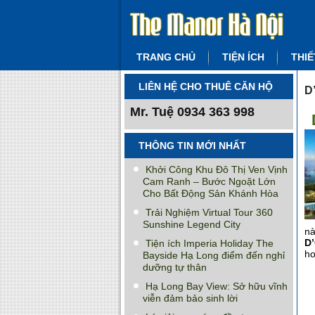
TRANG CHỦ
TIỆN ÍCH
THIẾ
LIÊN HỆ CHO THUÊ CĂN HỘ
D
Mr. Tuệ
0934 363 998
THÔNG TIN MỚI NHẤT
Khởi Công Khu Đô Thị Ven Vịnh
Cam Ranh – Bước Ngoặt Lớn
Cho Bất Động Sản Khánh Hòa
Trải Nghiệm Virtual Tour 360
Sunshine Legend City
nà
D’
Tiện ích Imperia Holiday The
ho
Bayside Hạ Long điểm đến nghỉ
dưỡng tự thân
Hạ Long Bay View: Sở hữu vĩnh
viễn đảm bảo sinh lời