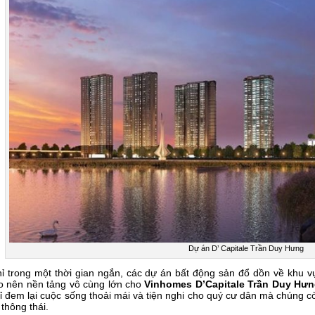
Dự án D’ Capitale Trần Duy Hưng
ỉ trong một thời gian ngắn, các dự án bất động sản đổ dồn về khu vự
o nên nền tảng vô cùng lớn cho
Vinhomes D’Capitale Trần Duy Hư
ỉ đem lại cuộc sống thoải mái và tiện nghi cho quý cư dân mà chúng c
 thông thái.