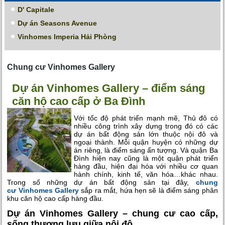
D' Capitale
Dự án Seasons Avenue
Vinhomes Imperia Hải Phòng
Chung cư Vinhomes Gallery
Dự án Vinhomes Gallery – điểm sáng
căn hộ cao cấp ở Ba Đình
Với tốc độ phát triển mạnh mẽ, Thủ đô có
nhiều công trình xây dựng trong đó có các
dự án bất động sản lớn thuộc nội đô và
ngoại thành. Mỗi quận huyện có những dự
án riêng, là điểm sáng ấn tượng. Và quận Ba
Đình hiện nay cũng là một quận phát triển
hàng đầu, hiện đại hóa với nhiều cơ quan
hành chính, kinh tế, văn hóa…khác nhau.
Trong số những dự án bất động sản tại đây,
chung
cư Vinhomes Gallery
sắp ra mắt, hứa hẹn sẽ là điểm sáng phân
khu căn hộ cao cấp hàng đầu.
Dự án Vinhomes Gallery – chung cư cao cấp,
sống thượng lưu giữa nội đô