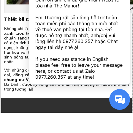
tòa nhà The Manor! 

Không gian xanh tại Vinhomes Giảng V
Em Thương rất sẵn lòng hỗ trợ hoàn 
Thiết kế căn hộ hiện đại, sang trọng, đẳng cấp
toàn miễn phí các thông tin mới nhất 
Không chỉ là
mặt bằng chung cư Vinhomes Gallery
quy hoạch
về thuê văn phòng tại tòa nhà. Để 
xanh tươi, tiện ích đẳng cấp mà thiết kế căn hộ tại đây đúng
được hỗ trợ nhanh nhất, anh/chị vui 
chuẩn sang trọng, thể hiện đẳng cấp của chủ nhân. Mỗi căn hộ
lòng liên hệ 
0977.260.357
 hoặc Chat 
có diện tích khác nhau nhưng đều được bố trí tối ưu diện tích sử
ngay tại đây nhé ạ! 

dụng, không gian thông thoáng, ban công rộng mở, tầm nhìn xa,
hài hòa với thiên nhiên trong xanh bên ngoài. Vì thế, mỗi ngày
sinh sống tại đây là một ngày thư giãn, là tổ ấm đi về cho chủ
If you need assistance in English, 
nhân.
please feel free to leave your message 
Với những điểm cơ bản về vị trí trung tâm, thiết kế xây dựng hiện
here, or contact us at Zalo 
đại, đẳng cấp hàng đầu, mang phong cách sống thượng lưu,
0977.260.357
 at any time!
chung cư Vinhomes Gallery
sẽ là điểm sáng nổi bật của quận
Ba Đình, được kỳ vọng sẽ trở thành hiện tượng khi được mở bán
trong tương lai!