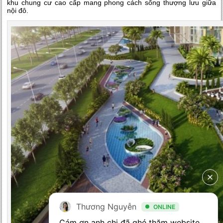
khu chung cư cao cấp mang phong cách sống thượng lưu giữa
nội đô.
Thương Nguyễn
ONLINE
Cám ơn anh chị đã ghé thăm website 