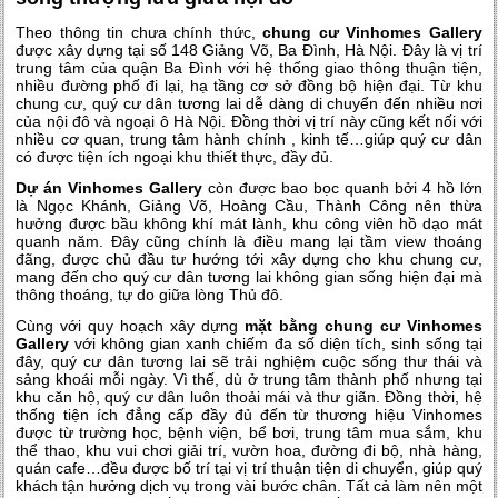
Theo thông tin chưa chính thức,
chung cư Vinhomes Gallery
được xây dựng tại số 148 Giảng Võ, Ba Đình, Hà Nội. Đây là vị trí
trung tâm của quận Ba Đình với hệ thống giao thông thuận tiện,
nhiều đường phố đi lại, hạ tầng cơ sở đồng bộ hiện đại. Từ khu
chung cư, quý cư dân tương lai dễ dàng di chuyển đến nhiều nơi
của nội đô và ngoại ô Hà Nội. Đồng thời vị trí này cũng kết nối với
nhiều cơ quan, trung tâm hành chính , kinh tế…giúp quý cư dân
có được tiện ích ngoại khu thiết thực, đầy đủ.
Dự án Vinhomes Gallery
còn được bao bọc quanh bởi 4 hồ lớn
là Ngọc Khánh, Giảng Võ, Hoàng Cầu, Thành Công nên thừa
hưởng được bầu không khí mát lành, khu công viên hồ dạo mát
quanh năm. Đây cũng chính là điều mang lại tầm view thoáng
đãng, được chủ đầu tư hướng tới xây dựng cho khu chung cư,
mang đến cho quý cư dân tương lai không gian sống hiện đại mà
thông thoáng, tự do giữa lòng Thủ đô.
Cùng với quy hoạch xây dựng
mặt bằng chung cư Vinhomes
Gallery
với không gian xanh chiếm đa số diện tích, sinh sống tại
đây, quý cư dân tương lai sẽ trải nghiệm cuộc sống thư thái và
sảng khoái mỗi ngày. Vì thế, dù ở trung tâm thành phố nhưng tại
khu căn hộ, quý cư dân luôn thoải mái và thư giãn. Đồng thời, hệ
thống tiện ích đẳng cấp đầy đủ đến từ thương hiệu Vinhomes
được từ trường học, bệnh viện, bể bơi, trung tâm mua sắm, khu
thể thao, khu vui chơi giải trí, vườn hoa, đường đi bộ, nhà hàng,
quán cafe…đều được bố trí tại vị trí thuận tiện di chuyển, giúp quý
khách tận hưởng dịch vụ trong vài bước chân. Tất cả làm nên một