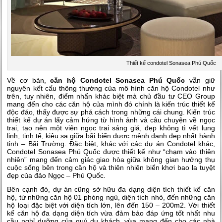
Thiết kế condotel Sonasea Phú Quốc
Về cơ bản,
căn hộ Condotel Sonasea Phú Quốc
vẫn giữ
nguyên kết cấu thông thường của mô hình căn hộ Condotel như
trên, tuy nhiên, điểm nhấn khác biệt mà chủ đầu tư CEO Group
mang đến cho các căn hộ của mình đó chính là kiến trúc thiết kế
độc đáo, thấy được sự phá cách trong những cái chung. Kiến trúc
thiết kế dự án lấy cảm hứng từ hình ảnh và câu chuyện về ngọc
trai, tạo nên một viên ngọc trai sáng giá, đẹp không tì vết lung
linh, tinh tế, kiêu sa giữa bãi biển được mệnh danh đẹp nhất hành
tinh – Bãi Trường. Đặc biệt, khác với các dự án Condotel khác,
Condotel Sonasea Phú Quốc được thiết kế như “chạm vào thiên
nhiên” mang đến cảm giác giao hòa giữa không gian hưởng thụ
cuộc sống bên trong căn hộ và thiên nhiên biển khơi bao la tuyệt
đẹp của đảo Ngọc – Phú Quốc.
Bên cạnh đó, dự án cũng sở hữu đa dạng diện tích thiết kế căn
hộ, từ những căn hộ 01 phòng ngủ, diện tích nhỏ, đến những căn
hộ loại đặc biệt với diện tích lớn, lên đến 150 – 200m2. Với thiết
kế căn hộ đa dạng diện tích vừa đảm bảo đáp ứng tốt nhất nhu
cầu nghỉ dưỡng của quý du khách, vừa mang đến cho các nhà