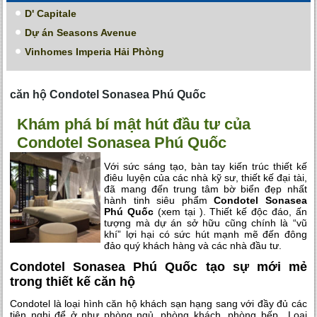
D' Capitale
Dự án Seasons Avenue
Vinhomes Imperia Hải Phòng
căn hộ Condotel Sonasea Phú Quốc
Khám phá bí mật hút đầu tư của
Condotel Sonasea Phú Quốc
Với sức sáng tạo, bàn tay kiến trúc thiết kế
điêu luyện của các nhà kỹ sư, thiết kế đại tài,
đã mang đến trung tâm bờ biển đẹp nhất
hành tinh siêu phẩm
Condotel Sonasea
Phú Quốc
(xem tại )
. Thiết kế độc đáo, ấn
tượng mà dự án sở hữu cũng chính là “vũ
khí” lợi hại có sức hút mạnh mẽ đến đông
đảo quý khách hàng và các nhà đầu tư.
Condotel Sonasea Phú Quốc tạo sự mới mẻ
trong thiết kế căn hộ
Condotel là loại hình căn hộ khách sạn hạng sang với đầy đủ các
tiện nghi để ở như phòng ngủ, phòng khách, phòng bếp…Loại