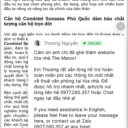
đầu tư sự lựa chọn phong phú, đa dạng, phù hợp với chiến lược
đầu tư riêng và năng lực tài chính của bản thân.
Căn hộ Condotel Sonasea Phú Quốc đảm bảo chất
lượng căn hộ trọn đời
Với đội ngũ kiến trúc sư danh tiếng tài hoa đến từ
Kume Asia –
đơn vị thiết kế hàng đầu Nhật Bản sẽ là yếu tố đảm bảo
thiết kế
Thương Nguyễn
ONLINE
Condotel Sonasea Phú Quốc
với chất lượng vượt trội theo thời
gian, đảm bảo căn hộ của quý khách luôn trong tình trạng tốt
Cám ơn anh chị đã ghé thăm website 
nhất, hoàn hảo nhất. Đây cũng là yếu tố quan trọng mà các nhà
đầu tư, quý khách hàng quan tâm, bởi thực tế trên thị trường bất
tòa nhà The Manor! 

động sản nghỉ dưỡng hiện nay, sự xuất hiện của các dự án có
chất lượng kém, xuống cấp nghiêm trọng không hề ít, gây ra tâm
Em Thương rất sẵn lòng hỗ trợ hoàn 
lý hoang mang, lo lắng cho các nhà đầu tư. Chính bởi vậy, khi
toàn miễn phí các thông tin mới nhất 
quyết định “xuống tiền” đầu tư vào một dự án bất động sản, quý
khách hàng thường nghiên cứu, tìm hiểu kỹ các đơn vị hợp tác
về thuê văn phòng tại tòa nhà. Để 
xây dựng, thiết kế, thi công dự án.
được hỗ trợ nhanh nhất, anh/chị vui 
lòng liên hệ 
0977.260.357
 hoặc Chat 
Bên cạnh đó, với sự góp mặt của đơn vị vận hành khách sạn nổi
tiếng thế giới – Best Western Premier, sẽ là yếu tố đảm bảo vững
ngay tại đây nhé ạ! 

chắc nhất chất lượng căn hộ, dịch vụ căn hộ luôn đạt chuẩn 5 sao
cho quý khách. Đây là một trong những đơn vị có nhiều kinh
If you need assistance in English, 
nghiệm trong vận hành và quản lý khách sạn danh tiếng trên thế
please feel free to leave your message 
giới, chuyên cung cấp các dịch vụ quản lý khách sạn cao cấp cho
các khách sạn, các khu nghỉ dưỡng đạt chuẩn 5 sao trên thế giới.
here, or contact us at Zalo 
Đến với Condotel Sonasea Phú Quốc, Best Western Premier hứa
0977.260.357
 at any time!