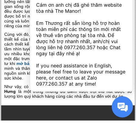
lưỡng nên tất cả kết nối linh hoạt với nhau tạo nên tổng thể không
Cám ơn anh chị đã ghé thăm website 
gian sống rộng rãi, thân thiện. Mọi đồ dùng nội thất trong căn hộ
tòa nhà The Manor! 

đều được lựa chọn kỹ càng từ những thương hiệu chất lượng và
được bố trí ngăn nắp, mang đến một không gian sang trọng, ấm
cúng và luôn sạch sẽ, giúp quý chủ nhân thể hiện được đẳng cấp
Em Thương rất sẵn lòng hỗ trợ hoàn 
riêng của mình.
toàn miễn phí các thông tin mới nhất 
Cùng với đó, phát huy truyền thống đặc trưng trong phong cách
về thuê văn phòng tại tòa nhà. Để 
thiết kế của thương hiệu Vinhomes và D’ Capitale, trong phong
được hỗ trợ nhanh nhất, anh/chị vui 
cách thiết kế của tòa C7 cũng mang đậm hơi hướng tự nhiên với
lòng liên hệ 
0977.260.357
 hoặc Chat 
tầm nhìn tuyệt đẹp về phía hồ điều hòa kế bên và có khả năng tối
ngay tại đây nhé ạ! 

ưu nhiều khoảng không gian mở trong mỗi căn hộ. Đây cũng là
một đặc trưng giúp thu hút đông đảo quý khách hàng và nhà đầu
tư khi
mở bán C7 D’ Capitale Trần Duy Hưng
. Với thiết kế thông
If you need assistance in English, 
minh và thân thiện với tự nhiên này, quý cư dân sẽ được hưởng
please feel free to leave your message 
nguồn sinh khí dồi dào cùng bầu khong khsi trong lành rất tốt cho
here, or contact us at Zalo 
sức khỏe.
0977.260.357
 at any time!
Như vậy, có thể nói, thiết kế của tòa
C7 D’ Capitale Trần Duy
Hưng
là một trong những ưu điểm vượt trội thu hút được số
lượng lớn quý khách hàng cùng các nhà đầu tư đến với dự án.