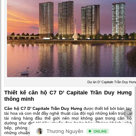
Dự án D’ Capitale Trần Duy Hưn
Thiết kế căn hộ C7 D’ Capitale Trần Duy Hưng
thông minh
Căn hộ C7 D’ Capitale Trần Duy Hưng
được thiết kế bởi bàn tay
tài hoa và con mắt đầy nghệ thuật của đội ngũ những kiến trúc sư
tài năng hàng đầu thế giới nên mọi không gian trong căn hộ
dường như đạt tới tiêu chuẩn đẹp hoàn hảo. Phòng khách, nhà
bếp, phòng ngủ và phòng tắm đều được xây dựng dựa trên
Thương Nguyễn
ONLINE
những chuẩn mực của bản thiết kế chi tiết đã được nghiên cứu kỹ