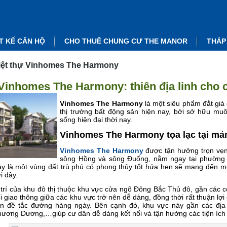
T KẾ CĂN HỘ
CHO THUÊ CHUNG CƯ THE MANOR
THÁP
iệt thự Vinhomes The Harmony
Vinhomes The Harmony: thiên địa linh cho 
Vinhomes The Harmony
là một siêu phẩm đắt giá
thị trường bất động sản hiện nay, bởi sở hữu muô
sống hiện đại thời nay.
Vinhomes The Harmony tọa lạc tại mản
Vinhomes The Harmony
được tận hưởng trọn vẹn 
sông Hồng và sông Đuống, nằm ngay tại phường V
y là một vùng đất trù phú có phong thủy tốt hứa hẹn sẽ mang đến m
i đây.
 trí của khu đô thị thuộc khu vực cửa ngõ Đông Bắc Thủ đô, gần các 
i giao thông giữa các khu vực trở nên dễ dàng, đồng thời rất thuận lợi
n đề tắc đường hàng ngày. Bên cạnh đó, khu vực này gần các địa
ương Dương,…giúp cư dân dễ dàng kết nối và tận hưởng các tiện ích 