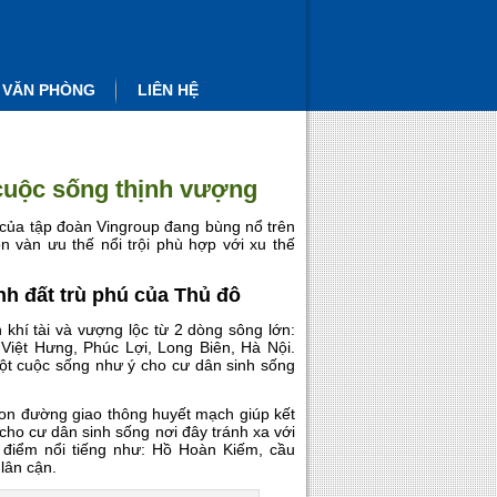
 VĂN PHÒNG
LIÊN HỆ
cuộc sống thịnh vượng
 của tập đoàn Vingroup đang bùng nổ trên
n vàn ưu thế nổi trội phù hợp với xu thế
h đất trù phú của Thủ đô
khí tài và vượng lộc từ 2 dòng sông lớn:
iệt Hưng, Phúc Lợi, Long Biên, Hà Nội.
ột cuộc sống như ý cho cư dân sinh sống
con đường giao thông huyết mạch giúp kết
 cho cư dân sinh sống nơi đây tránh xa với
 điểm nổi tiếng như: Hồ Hoàn Kiếm, cầu
lân cận.