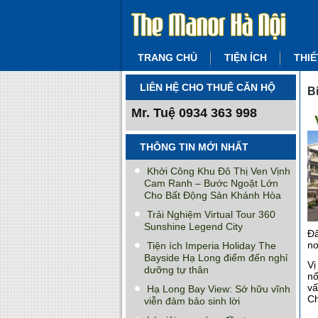
TRANG CHỦ
TIỆN ÍCH
THIẾ
LIÊN HỆ CHO THUÊ CĂN HỘ
B
Mr. Tuệ
0934 363 998
THÔNG TIN MỚI NHẤT
Khởi Công Khu Đô Thị Ven Vịnh
Cam Ranh – Bước Ngoặt Lớn
Cho Bất Động Sản Khánh Hòa
Trải Nghiệm Virtual Tour 360
Sunshine Legend City
Đâ
nơ
Tiện ích Imperia Holiday The
Bayside Hạ Long điểm đến nghỉ
Vị
dưỡng tự thân
nố
vấ
Hạ Long Bay View: Sở hữu vĩnh
Ch
viễn đảm bảo sinh lời