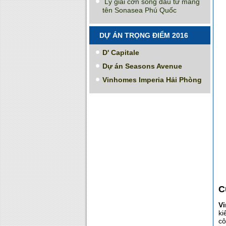
Lý giải cơn sóng đầu tư mang
tên Sonasea Phú Quốc
DỰ ÁN TRỌNG ĐIỂM 2016
D' Capitale
Dự án Seasons Avenue
Vinhomes Imperia Hải Phòng
C
V
ki
cô