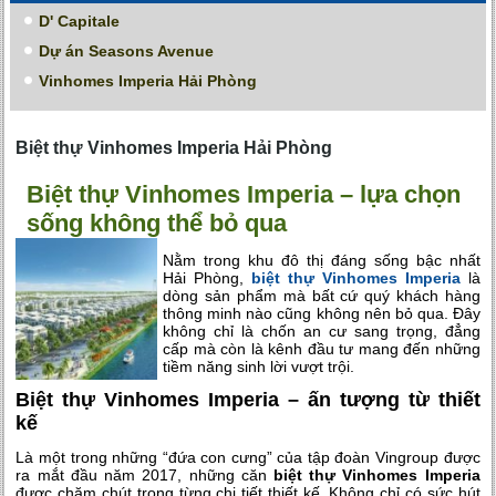
D' Capitale
Dự án Seasons Avenue
Vinhomes Imperia Hải Phòng
Biệt thự Vinhomes Imperia Hải Phòng
Biệt thự Vinhomes Imperia – lựa chọn
sống không thể bỏ qua
Nằm trong khu đô thị đáng sống bậc nhất
Hải Phòng,
biệt thự Vinhomes Imperia
là
dòng sản phẩm mà bất cứ quý khách hàng
thông minh nào cũng không nên bỏ qua. Đây
không chỉ là chốn an cư sang trọng, đẳng
cấp mà còn là kênh đầu tư mang đến những
tiềm năng sinh lời vượt trội.
Biệt thự Vinhomes Imperia – ấn tượng từ thiết
kế
Là một trong những “đứa con cưng” của tập đoàn Vingroup được
ra mắt đầu năm 2017, những căn
biệt thự Vinhomes Imperia
được chăm chút trong từng chi tiết thiết kế. Không chỉ có sức hút