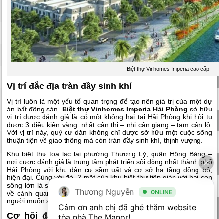
Biệt thự Vinhomes Imperia cao cấp
Vị trí đắc địa tràn đầy sinh khí
Vị trí luôn là một yếu tố quan trọng để tạo nên giá trị của một dự
án bất động sản.
Biệt thự Vinhomes Imperia Hải Phòng
sở hữu
vị trí được đánh giá là có một không hai tại Hải Phòng khi hội tụ
được 3 điều kiện vàng: nhất cận thị – nhi cận giang – tam cận lộ.
Với vị trí này, quý cư dân không chỉ được sở hữu một cuộc sống
thuận tiện về giao thông mà còn tràn đầy sinh khí, thịnh vượng.
Khu biệt thự tọa lạc lại phường Thượng Lý, quận Hồng Bàng –
nơi được đánh giá là trung tâm phát triển sôi động nhất thành phố
Hải Phòng với khu dân cư sầm uất và cơ sở hạ tầng đồng bộ,
hiện đại. Cùng với đó, 2 mặt của khu biệt thự tiếp giáp với hai con
sông lớn là sông Thượng Lý và sông Cấm không chỉ có ý nghĩa
Thương Nguyễn
ONLINE
về cảnh quan đẹp mắt mà còn là yếu tố hợp phong thủy nhiều
người muốn sở hữu.
Cám ơn anh chị đã ghé thăm website 
Cơ hội đầu tư biệt thự Vinhomes Imperia Hải
tòa nhà The Manor! 
