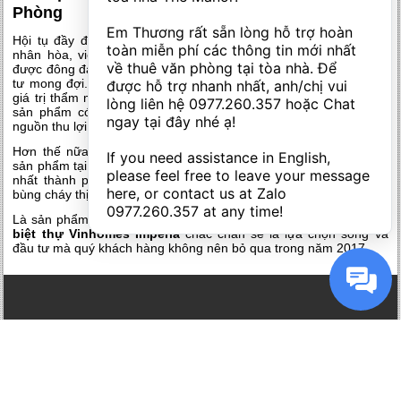
Phòng
Em Thương rất sẵn lòng hỗ trợ hoàn 
Hội tụ đầy đủ các yếu tố quan trọng nhất là thiên thời, địa lợi,
toàn miễn phí các thông tin mới nhất 
nhân hòa, việc
mở bán biệt thự Vinhomes Imperia
không chỉ
về thuê văn phòng tại tòa nhà. Để 
được đông đảo quý khách hàng mà còn có rất nhiều các nhà đầu
tư mong đợi. Với việc sở hữu vị trí đắc địa, thiết kế đẳng cấp và
được hỗ trợ nhanh nhất, anh/chị vui 
giá trị thẩm mỹ cao, các căn biệt thự tại đây được kỳ vọng sẽ là
lòng liên hệ 
0977.260.357
 hoặc Chat 
sản phẩm có tiềm năng tăng giá vượt trội và mang đến một
ngay tại đây nhé ạ! 

nguồn thu lợi nhuận bền vững, ổn định từ việc cho thuê.
Hơn thế nữa, dưới bàn tay tài hoa của tập đoàn Vingroup, mỗi
If you need assistance in English, 
sản phẩm tại đây sẽ là nơi hội tụ của những quý cư dân đẳng cấp
please feel free to leave your message 
nhất thành phố cảng nên hứa hẹn sẽ tạo ra một ngọn lửa làm
here, or contact us at Zalo 
bùng cháy thị trường đầu tư bất động sản cao cấp tại Hải Phòng.
0977.260.357
 at any time!
Là sản phẩm nổi bật tại khu đô thị sang trọng bậc nhất đất cảng,
biệt thự Vinhomes Imperia
chắc chắn sẽ là lựa chọn sống và
đầu tư mà quý khách hàng không nên bỏ qua trong năm 2017.