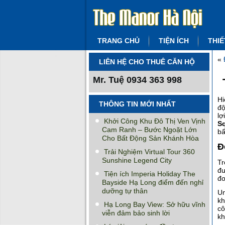
TRANG CHỦ
TIỆN ÍCH
THIẾ
«
LIÊN HỆ CHO THUÊ CĂN HỘ
Mr. Tuệ
0934 363 998
Hi
THÔNG TIN MỚI NHẤT
độ
l
Khởi Công Khu Đô Thị Ven Vịnh
S
Cam Ranh – Bước Ngoặt Lớn
bấ
Cho Bất Động Sản Khánh Hòa
Đ
Trải Nghiệm Virtual Tour 360
Sunshine Legend City
Tr
đư
Tiện ích Imperia Holiday The
đơ
Bayside Hạ Long điểm đến nghỉ
dưỡng tự thân
Un
kh
Hạ Long Bay View: Sở hữu vĩnh
cô
viễn đảm bảo sinh lời
kh