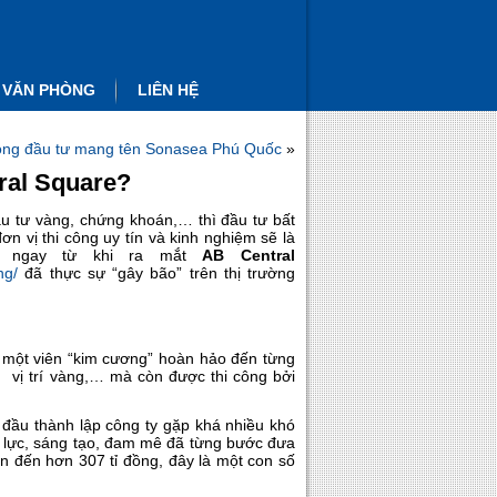
 VĂN PHÒNG
LIÊN HỆ
sóng đầu tư mang tên Sonasea Phú Quốc
»
ral Square?
đầu tư vàng, chứng khoán,… thì đầu tư bất
ơn vị thi công uy tín và kinh nghiệm sẽ là
y, ngay từ khi ra mắt
AB Central
ng/
đã thực sự “gây bão” trên thị trường
 một viên “kim cương” hoàn hảo đến từng
, vị trí vàng,… mà còn được thi công bởi
đầu thành lập công ty gặp khá nhiều khó
g lực, sáng tạo, đam mê đã từng bước đưa
ên đến hơn 307 tỉ đồng, đây là một con số