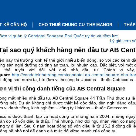
T KẾ CĂN HỘ
CHO THUÊ CHUNG CƯ THE MANOR
THÁP
Đơn vị quản lý Condotel Sonasea Phú Quốc uy tín và tiềm lực
Lý giải cơn 
Tại sao quý khách hàng nên đầu tư AB Cent
ện nay thị trường kinh tế thế giới nhiều biến động, so với các kênh 
ng sản nghỉ dưỡng có tính an toàn, lợi nhuận cao. Đặc biệt, với một đ
ợi thế tuyệt vời đối với quý nhà đầu tư. Chính vì vậ
quare
http://condotelnhatrang.com/condotel-ab-central-square-nha-tra
t động sản nước ta, bởi đơn vị thi công là Unicons – thuộc Coteccons.
ơn vị thi công danh tiếng của AB Central Square
ong mắt nhiều nhà đầu tư,
AB Central Square 44 Trần Phú
thực sự là
ờng nét. Dự án không chỉ được thiết kế độc đáo, tiện nghi đẳng cấp
n vị danh tiếng, kinh nghiệm – công ty Unicons – thuộc Coteccons.
icons được thành lập và hoạt động từ những năm 2004, những ngày 
ăn do số vốn điều lệ thấp. Thế nhưng, nhờ đội ngũ nhân viên có năn
ng ty đi lên. Sau 6 năm hoạt động số vốn điều lệ từ 15,2 tỉ đồng đã l
ông hề nhỏ nói để đánh giá mức độ vững mạnh của công ty.